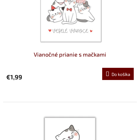
t
d
o
u
v
k
t
o
v
Vianočné prianie s mačkami
Do košíka
€1,99