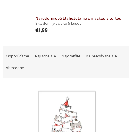
Narodeninové blahoželanie s mačkou a tortou
Skladom
(viac ako 5 kusov)
€1,99
R
a
Odporúčame
Najlacnejšie
Najdrahšie
Najpredávanejšie
d
e
Abecedne
n
i
V
e
ý
p
p
r
i
o
s
d
p
u
r
k
o