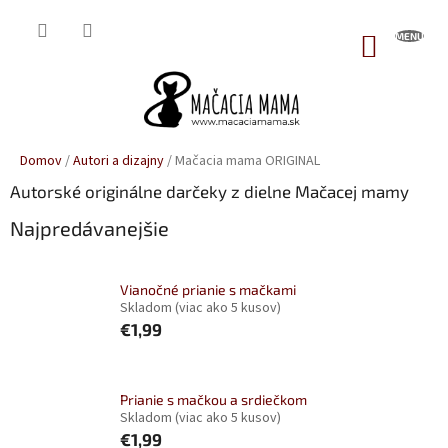
Prejsť
na
NÁKUP
obsah
KOŠÍK
Domov
/
Autori a dizajny
/
Mačacia mama ORIGINAL
Autorské originálne darčeky z dielne Mačacej mamy
Najpredávanejšie
Vianočné prianie s mačkami
Skladom
(viac ako 5 kusov)
€1,99
Prianie s mačkou a srdiečkom
Skladom
(viac ako 5 kusov)
€1,99