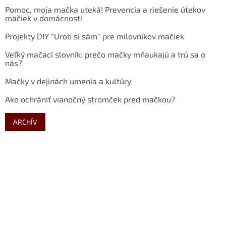
Pomoc, moja mačka uteká! Prevencia a riešenie útekov
mačiek v domácnosti
Projekty DIY "Urob si sám" pre milovníkov mačiek
Veľký mačací slovník: prečo mačky mňaukajú a trú sa o
nás?
Mačky v dejinách umenia a kultúry
Ako ochrániť vianočný stromček pred mačkou?
ARCHÍV