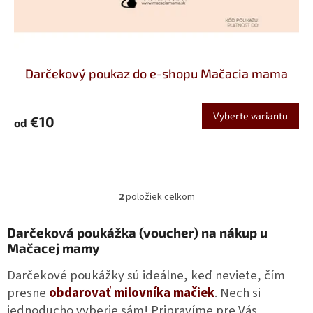
Darčekový poukaz do e-shopu Mačacia mama
Vyberte variantu
€10
od
2
položiek celkom
O
v
l
Darčeková poukážka (voucher) na nákup u
á
Mačacej mamy
d
a
Darčekové poukážky sú ideálne, keď neviete, čím
c
presne
obdarovať milovníka mačiek
. Nech si
i
jednoducho vyberie sám! Pripravíme pre Vás
e