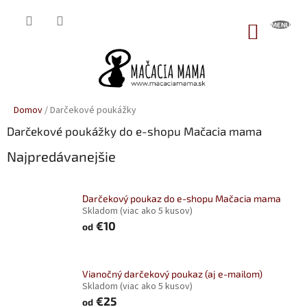
Prejsť
na
NÁKUP
obsah
KOŠÍK
Domov
/
Darčekové poukážky
Darčekové poukážky do e-shopu Mačacia mama
Najpredávanejšie
Darčekový poukaz do e-shopu Mačacia mama
Skladom
(viac ako 5 kusov)
€10
od
Vianočný darčekový poukaz (aj e-mailom)
Skladom
(viac ako 5 kusov)
€25
od