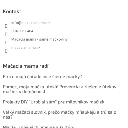
Kontakt
info
@
macaciamama.sk
0948 061 404
Mačacia mama - samé mačkoviny
macaciamama.sk
Mačacia mama radí
Prečo majú čarodejnice čierne mačky?
Pomoc, moja mačka uteká! Prevencia a riešenie útekov
mačiek v domácnosti
Projekty DIY "Urob si sám" pre milovníkov mačiek
Veľký mačací slovník: prečo mačky mňaukajú a trú sa o
nás?
Mačky v dejinách umenia a kultúry