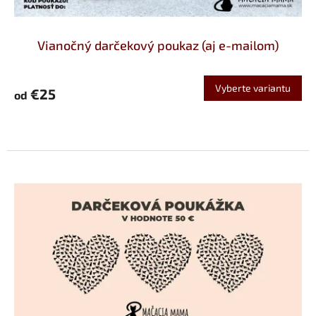
v
Vianočný darčekový poukaz (aj e-mailom)
Vyberte variantu
€25
od