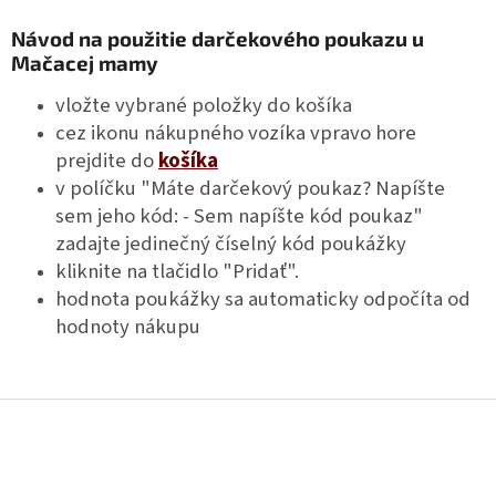
Návod na použitie darčekového poukazu u
Mačacej mamy
vložte vybrané položky do košíka
cez ikonu nákupného vozíka vpravo hore
prejdite do
košíka
v políčku "Máte darčekový poukaz? Napíšte
sem jeho kód: - Sem napíšte kód poukaz"
zadajte jedinečný číselný kód poukážky
kliknite na tlačidlo "Pridať".
hodnota poukážky sa automaticky odpočíta od
hodnoty nákupu
Z
á
p
ä