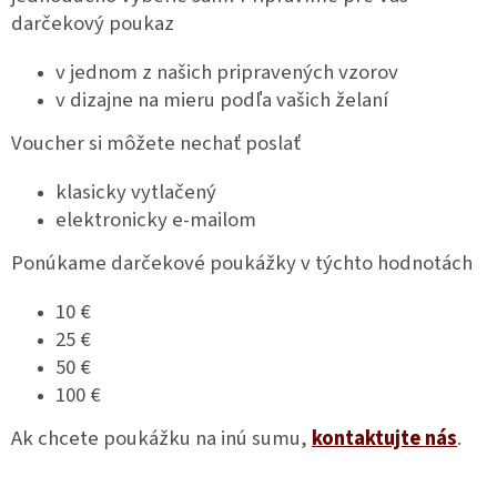
p
darčekový poukaz
r
v
v jednom z našich pripravených vzorov
k
v dizajne na mieru podľa vašich želaní
y
v
Voucher si môžete nechať poslať
ý
p
i
klasicky vytlačený
s
elektronicky e-mailom
u
Ponúkame darčekové poukážky v týchto hodnotách
10 €
25 €
50 €
100 €
Ak chcete poukážku na inú sumu,
kontaktujte nás
.