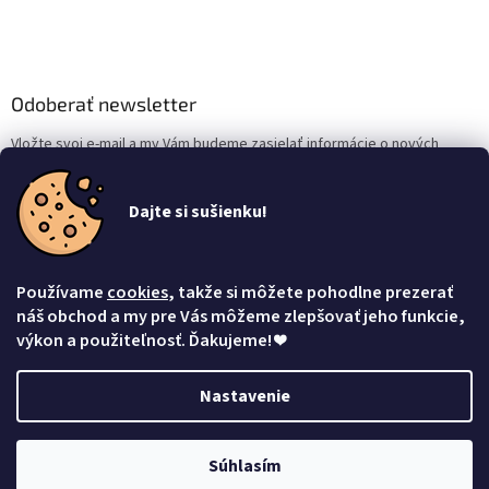
Odoberať newsletter
Vložte svoj e-mail a my Vám budeme zasielať informácie o nových
produktoch na našom e-shope.
Dajte si sušienku!
Email
Vložením e-mailu súhlasíte s
podmienkami ochrany osobných údajov
Používame
cookies
, takže si môžete pohodlne prezerať
Prihlásiť sa
náš obchod a my pre Vás môžeme zlepšovať jeho funkcie,
výkon a použiteľnosť. Ďakujeme!
❤
Nastavenie
Vytvoril Shoptet
Súhlasím
Copyright 2026
Mačacia mama
. Všetky práva vyhradené.