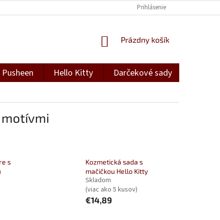
Prihlásenie
NÁKUPNÝ
Prázdny košík
KOŠÍK
Pusheen
Hello Kitty
Darčekové sady
Darček
i motívmi
re s
Kozmetická sada s
u
mačičkou Hello Kitty
Skladom
(viac ako 5 kusov)
€14,89