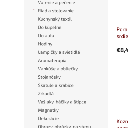
Varenie a pečenie
Riad a stolovanie
Kuchynský textil
Do kúpeľne
Pera
Do auta
srdi
Hodiny
€8,
Lampičky a svietidlá
Aromaterapia
Vankúše a obliečky
Stojančeky
Škatule a krabice
Zrkadlá
Vešiaky, háčiky a štipce
Magnetky
Dekorácie
Kozm
Obrazy, obrázky, na stenu
pomp