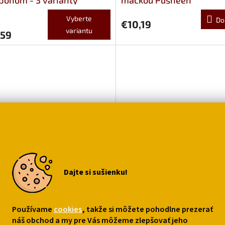
Vyberte
Do
€10,19
variantu
,59
ový peračník s mačkou a
Skladacie puzdro na okuli
mi - čierna, biela, ružová
mačkami
Dajte si sušienku!
Vyberte
Do
€8,49
variantu
79
Používame
cookies
, takže si môžete pohodlne prezerať
náš obchod a my pre Vás môžeme zlepšovať jeho