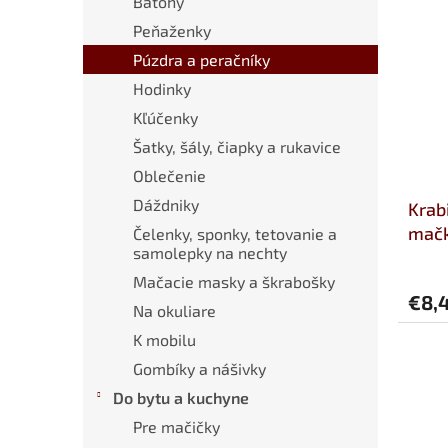
Batohy
Peňaženky
Púzdra a peračníky
Hodinky
Kľúčenky
Šatky, šály, čiapky a rukavice
Oblečenie
Dáždniky
Krab
mačk
Čelenky, sponky, tetovanie a
samolepky na nechty
Mačacie masky a škrabošky
€8,
Na okuliare
K mobilu
Gombíky a nášivky
Do bytu a kuchyne
Pre mačičky