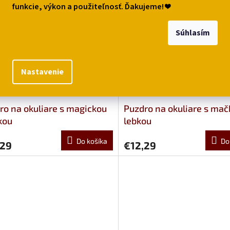
funkcie, výkon a použiteľnosť. Ďakujeme!
❤
Súhlasím
Nastavenie
ro na okuliare s magickou
Puzdro na okuliare s mač
kou
lebkou
Do košíka
Do
,29
€12,29