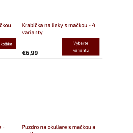
ačkou
Krabička na lieky s mačkou - 4
varianty
Vyberte
 košíka
variantu
€6,99
 -
Puzdro na okuliare s mačkou a