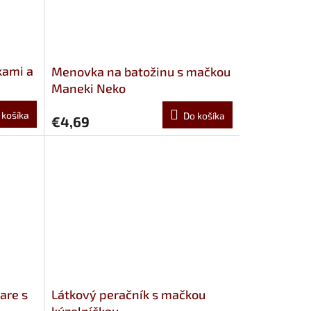
kami a
Menovka na batožinu s mačkou
Maneki Neko
 košíka
Do košíka
€4,69
are s
Látkový peračník s mačkou