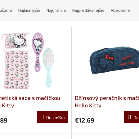
účame
Najlacnejšie
Najdrahšie
Najpredávanejšie
Abecedne
etická sada s mačičkou
Džínsový peračník s mač
 Kitty
Hello Kitty
Do košíka
Do
,89
€12,69