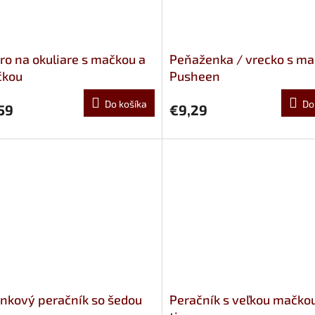
ro na okuliare s mačkou a
Peňaženka / vrecko s m
čkou
Pusheen
Do košíka
Do
59
€9,29
nkový peračník so šedou
Peračník s veľkou mačkou