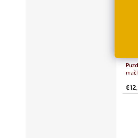
Puzd
mač
€12