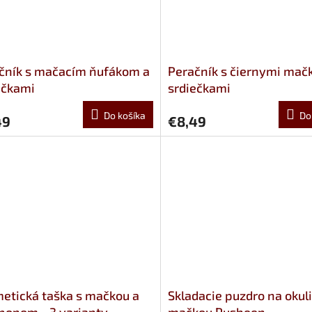
čník s mačacím ňufákom a
Peračník s čiernymi mač
ečkami
srdiečkami
Do košíka
Do
49
€8,49
etická taška s mačkou a
Skladacie puzdro na okuli
onom - 3 varianty
mačkou Pusheen