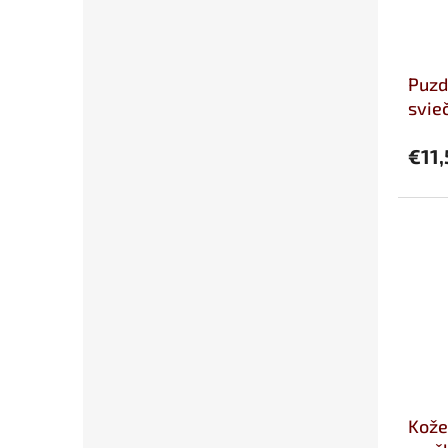
Puzd
svie
€11,
Kože