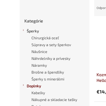
R
a
Odpor
d
Preskočiť
e
Kategórie
kategórie
V
n
ý
i
Šperky
p
e
Chirurgická oceľ
i
p
s
r
Súpravy a sety šperkov
p
o
Náušnice
r
d
Náhrdelníky a prívesky
o
u
d
k
Náramky
u
t
Brošne a špendlíky
Kozm
k
o
Šperky s minerálmi
t
Hello
v
o
Doplnky
v
€14
Kabelky
Nákupné a skladacie tašky