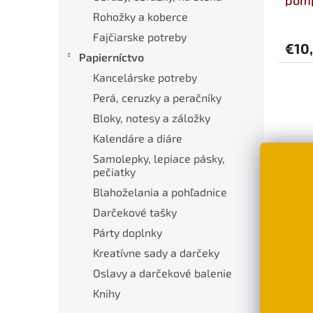
Rohožky a koberce
Fajčiarske potreby
€10
Papierníctvo
Kancelárske potreby
Perá, ceruzky a peračníky
Bloky, notesy a záložky
Kalendáre a diáre
Samolepky, lepiace pásky,
pečiatky
Blahoželania a pohľadnice
Darčekové tašky
Látk
Párty doplnky
labka
Kreatívne sady a darčeky
Oslavy a darčekové balenie
€6,
Knihy