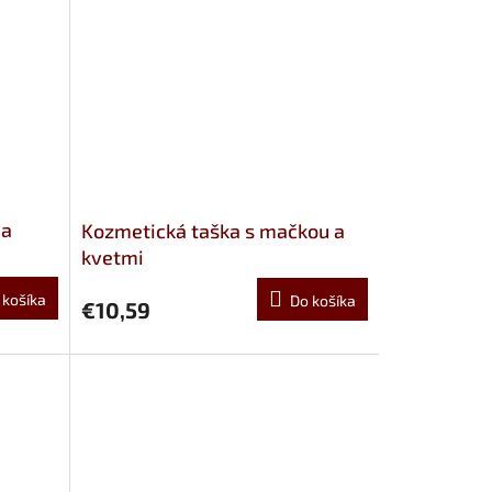
ma
Kozmetická taška s mačkou a
kvetmi
 košíka
Do košíka
€10,59