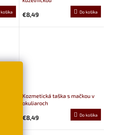
kúzelníčkou
 košíka
Do košíka
€8,49
are s
Kozmetická taška s mačkou v
okuliaroch
 košíka
Do košíka
€8,49