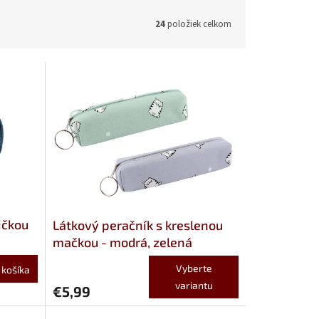
24
položiek celkom
ičkou
Látkový peračník s kreslenou
mačkou - modrá, zelená
Vyberte
 košíka
variantu
€5,99