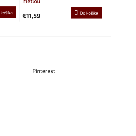
metlou
 košíka
Do košíka
€11,59
Pinterest