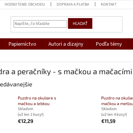
HODNOTENIE OBCHODU
DOPRAVA A PLATBA
KONTAKT
HĽADAŤ
Papierníctvo
Autori a dizajny
Podľa témy
ra a peračníky - s mačkou a mačacím
edávanejšie
Puzdro na okuliare s
Puzdro na okulia
mačkou a lebkou
mačkou a metlo
Skladom
Skladom
(už len 2 kusy!)
(už len 4 kusy!)
€12,29
€11,59