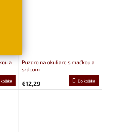
kou a
Puzdro na okuliare s mačkou a
srdcom
 košíka
Do košíka
€12,29