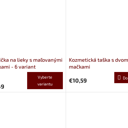
ička na lieky s maľovanými
Kozmetická taška s dvo
ami - 6 variant
mačkami
Vyberte
Do
€10,59
variantu
49