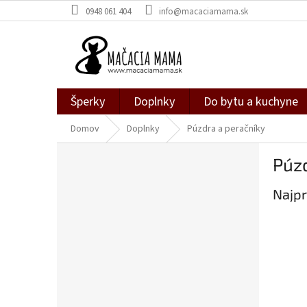
Prejsť
0948 061 404
info@macaciamama.sk
na
obsah
Šperky
Doplnky
Do bytu a kuchyne
Domov
Doplnky
Púzdra a peračníky
B
Púzd
o
č
Najpr
n
ý
p
a
n
e
l