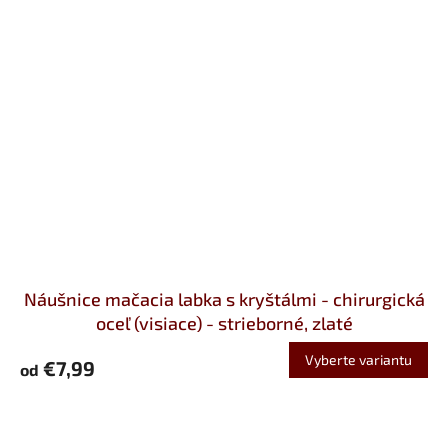
Náušnice mačacia labka s kryštálmi - chirurgická
oceľ (visiace) - strieborné, zlaté
Vyberte variantu
€7,99
od