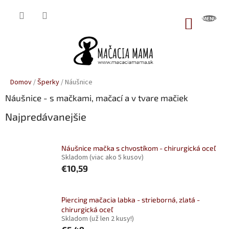
Prejsť
na
NÁKUP
obsah
KOŠÍK
Domov
/
Šperky
/
Náušnice
Náušnice - s mačkami, mačací a v tvare mačiek
Najpredávanejšie
Náušnice mačka s chvostíkom - chirurgická oceľ
Skladom
(viac ako 5 kusov)
€10,59
Piercing mačacia labka - strieborná, zlatá -
chirurgická oceľ
Skladom
(už len 2 kusy!)