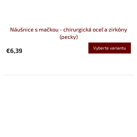
Náušnice s mačkou - chirurgická oceľ a zirkóny
(pecky)
Vyberte variantu
€6,39