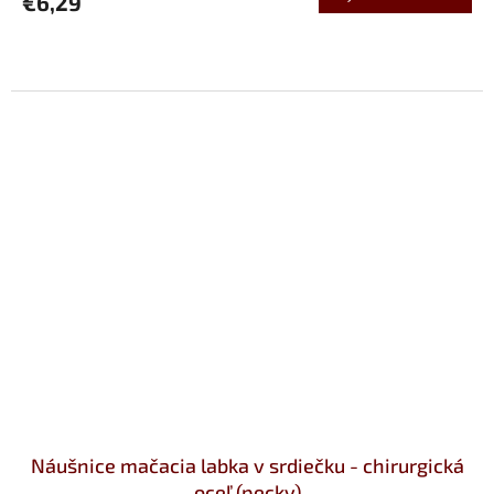
€6,29
Náušnice mačacia labka v srdiečku - chirurgická
oceľ (pecky)