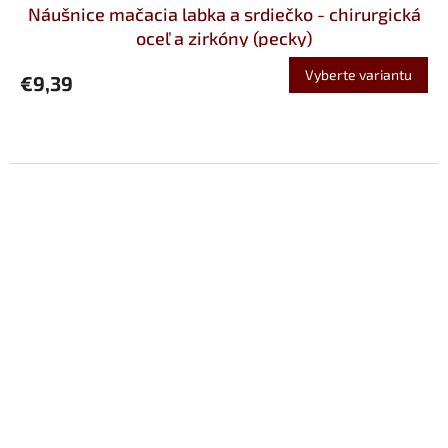
Náušnice mačacia labka a srdiečko - chirurgická
oceľ a zirkóny (pecky)
Vyberte variantu
€9,39