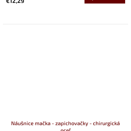
€12,29
Náušnice mačka - zapichovačky - chirurgická
oceľ