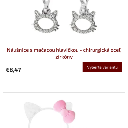
t
d
o
u
v
k
t
o
v
Náušnice s mačacou hlavičkou - chirurgická oceľ,
zirkóny
Vyberte variantu
€8,47