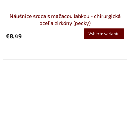
Náušnice srdca s mačacou labkou - chirurgická
oceľ a zirkóny (pecky)
Vyberte variantu
€8,49