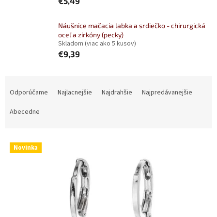
€5,49
Náušnice mačacia labka a srdiečko - chirurgická
oceľ a zirkóny (pecky)
Skladom
(viac ako 5 kusov)
€9,39
R
a
Odporúčame
Najlacnejšie
Najdrahšie
Najpredávanejšie
d
e
Abecedne
n
i
V
e
Novinka
ý
p
p
r
i
o
s
d
p
u
r
k
o