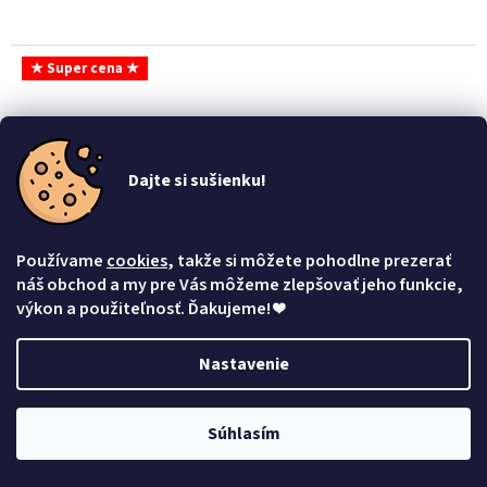
★ Super cena ★
Dajte si sušienku!
Používame
cookies
, takže si môžete pohodlne prezerať
náš obchod a my pre Vás môžeme zlepšovať jeho funkcie,
výkon a použiteľnosť. Ďakujeme!
❤
Nastavenie
Náušnice s mačkou a kryštálom - chirurgická oceľ
Súhlasím
Vyberte variantu