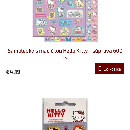
t
d
o
u
v
k
t
o
v
Samolepky s mačičkou Hello Kitty - súprava 600
ks
Do košíka
€4,19