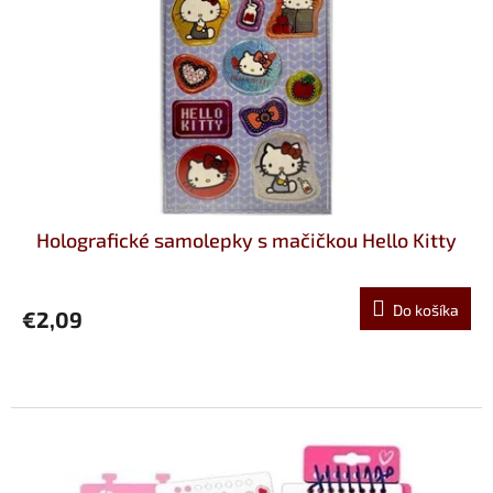
Holografické samolepky s mačičkou Hello Kitty
Do košíka
€2,09