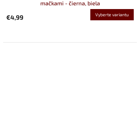
mačkami - čierna, biela
Vyberte variantu
€4,99