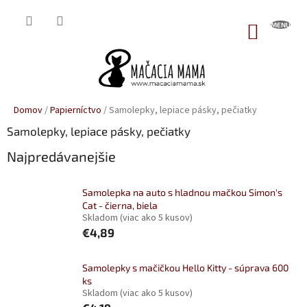
Prejsť
na
NÁKUP
obsah
KOŠÍK
Domov
/
Papierníctvo
/
Samolepky, lepiace pásky, pečiatky
Samolepky, lepiace pásky, pečiatky
Najpredávanejšie
Samolepka na auto s hladnou mačkou Simon's
Cat - čierna, biela
Skladom
(viac ako 5 kusov)
€4,89
Samolepky s mačičkou Hello Kitty - súprava 600
ks
Skladom
(viac ako 5 kusov)