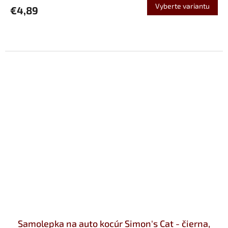
Vyberte variantu
€4,89
Samolepka na auto kocúr Simon's Cat - čierna,