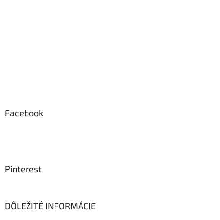
ý
p
i
s
u
Facebook
Pinterest
DÔLEŽITÉ INFORMÁCIE