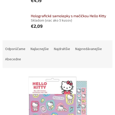
€4,19
Holografické samolepky s mačičkou Hello Kitty
Skladom
(viac ako 5 kusov)
€2,09
R
a
Odporúčame
Najlacnejšie
Najdrahšie
Najpredávanejšie
d
e
Abecedne
n
i
V
e
ý
p
p
r
i
o
s
d
p
u
r
k
o