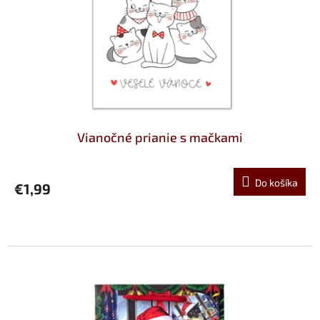
k
o
t
d
o
u
v
k
t
o
v
Vianočné prianie s mačkami
Do košíka
€1,99