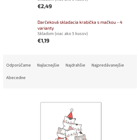
€2,49
Darčeková skladacia krabička s mačkou - 4
varianty
Skladom
(viac ako 5 kusov)
€1,19
R
a
Odporúčame
Najlacnejšie
Najdrahšie
Najpredávanejšie
d
e
Abecedne
n
i
V
e
ý
p
p
r
i
o
s
d
p
u
r