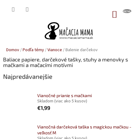
Prejsť
na
NÁKUP
obsah
KOŠÍK
Domov
/
Podľa témy
/
Vianoce
/
Balenie darčekov
Baliace papiere, darčekové tašky, stuhy a menovky s
mačkami a mačacími motívmi
Najpredávanejšie
Vianočné prianie s mačkami
Skladom
(viac ako 5 kusov)
€1,99
Vianočná darčeková taška s magickou mačkou -
veľkosť M
Skladom
(viac ako 5 kusov)