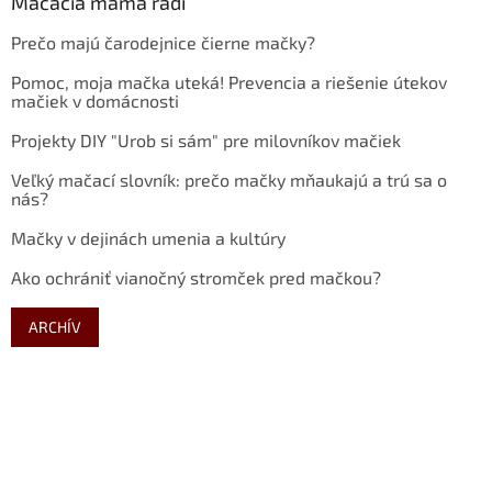
Mačacia mama radí
Prečo majú čarodejnice čierne mačky?
Pomoc, moja mačka uteká! Prevencia a riešenie útekov
mačiek v domácnosti
Projekty DIY "Urob si sám" pre milovníkov mačiek
Veľký mačací slovník: prečo mačky mňaukajú a trú sa o
nás?
Mačky v dejinách umenia a kultúry
Ako ochrániť vianočný stromček pred mačkou?
ARCHÍV