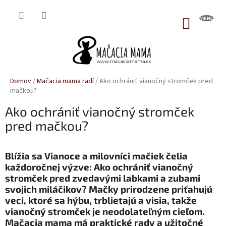
Prejsť
na
NÁKUP
obsah
KOŠÍK
Domov
/
Mačacia mama radí
/
Ako ochrániť vianočný stromček pred
mačkou?
Ako ochrániť vianočný stromček
pred mačkou?
Blížia sa Vianoce a milovníci mačiek čelia
každoročnej výzve: Ako ochrániť vianočný
stromček pred zvedavými labkami a zubami
svojich miláčikov? Mačky prirodzene priťahujú
veci, ktoré sa hýbu, trblietajú a visia, takže
vianočný stromček je neodolateľným cieľom.
Mačacia mama má praktické rady a užitočné