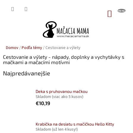
Prejsť
na
NÁKUP
obsah
KOŠÍK
Domov
/
Podľa témy
/
Cestovanie a výlety
Cestovanie a výlety - nápady, doplnky a vychytávky s
mačkami a mačacími motívmi
Najpredávanejšie
Deka s pruhovanou mačkou
Skladom
(viac ako 5 kusov)
€10,19
Krabička na desiatu s mačičkou Hello Kitty
Skladom
(už len 4 kusy!)