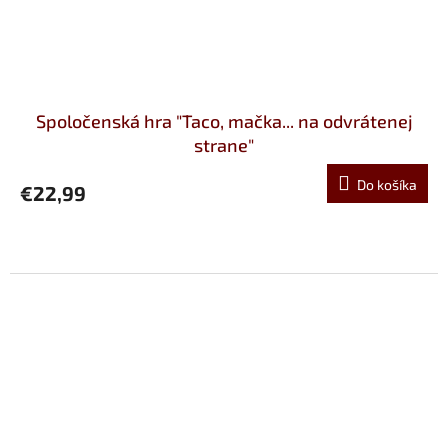
Spoločenská hra "Taco, mačka... na odvrátenej
strane"
Do košíka
€22,99