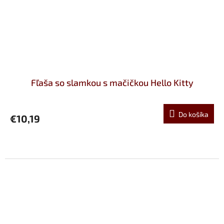
Fľaša so slamkou s mačičkou Hello Kitty
Do košíka
€10,19