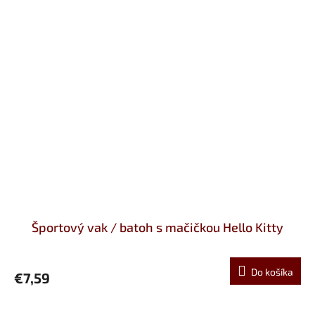
Športový vak / batoh s mačičkou Hello Kitty
Do košíka
€7,59