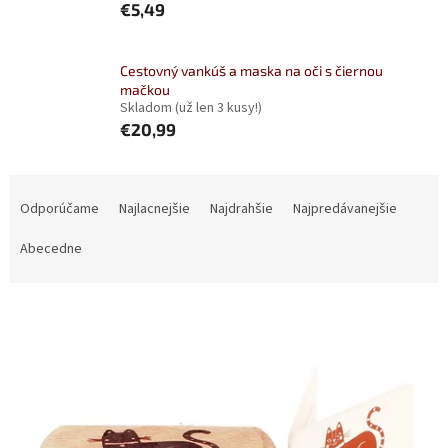
€5,49
Cestovný vankúš a maska ​​na oči s čiernou
mačkou
Skladom
(už len 3 kusy!)
€20,99
R
a
Odporúčame
Najlacnejšie
Najdrahšie
Najpredávanejšie
d
e
Abecedne
n
i
V
e
ý
p
p
r
i
o
s
d
p
u
r