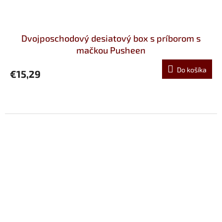
Dvojposchodový desiatový box s príborom s
mačkou Pusheen
Do košíka
€15,29