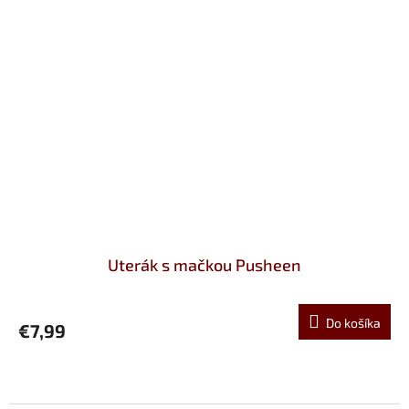
Uterák s mačkou Pusheen
Do košíka
€7,99