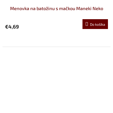
Menovka na batožinu s mačkou Maneki Neko
Do košíka
€4,69