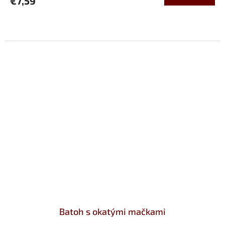
€7,59
Batoh s okatými mačkami