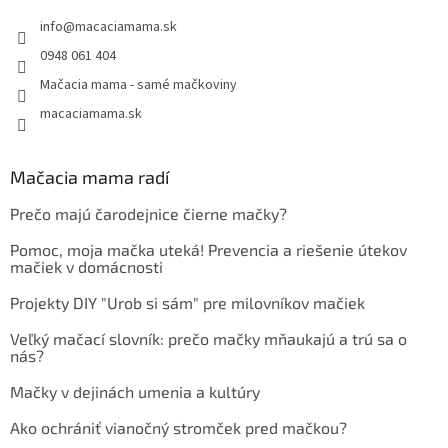
info
@
macaciamama.sk
0948 061 404
Mačacia mama - samé mačkoviny
macaciamama.sk
Mačacia mama radí
Prečo majú čarodejnice čierne mačky?
Pomoc, moja mačka uteká! Prevencia a riešenie útekov
mačiek v domácnosti
Projekty DIY "Urob si sám" pre milovníkov mačiek
Veľký mačací slovník: prečo mačky mňaukajú a trú sa o
nás?
Mačky v dejinách umenia a kultúry
Ako ochrániť vianočný stromček pred mačkou?