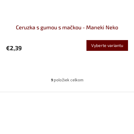
Ceruzka s gumou s mačkou - Maneki Neko
Vyberte variantu
€2,39
9
položiek celkom
O
v
l
Z
á
á
d
p
a
ä
c
t
i
i
e
p