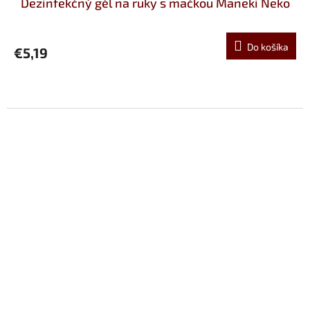
Dezinfekčný gél na ruky s mačkou Maneki Neko
Do košíka
€5,19