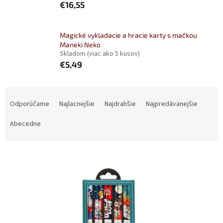
€16,55
Magické vykladacie a hracie karty s mačkou
Maneki Neko
Skladom
(viac ako 5 kusov)
€5,49
R
a
Odporúčame
Najlacnejšie
Najdrahšie
Najpredávanejšie
d
e
Abecedne
n
i
V
e
ý
p
p
r
i
o
s
d
p
u
r