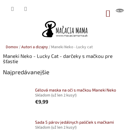
Prejsť
na
NÁKUP
obsah
KOŠÍK
Domov
/
Autori a dizajny
/
Maneki Neko - Lucky cat
Maneki Neko - Lucky Cat - darčeky s mačkou pre
šťastie
Najpredávanejšie
Gélová maska na oči s mačkou Maneki Neko
Skladom
(už len 2 kusy!)
€9,99
Sada 5 párov jedálnych paličiek s mačkami
Skladom
(už len 2 kusy!)