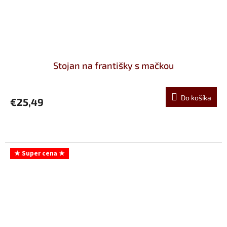
Stojan na františky s mačkou
Do košíka
€25,49
★ Super cena ★