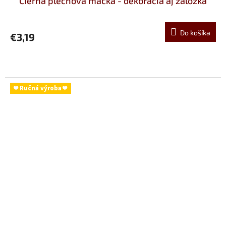
Čierna plechová mačka - dekorácia aj záložka
Do košíka
€3,19
❤ Ručná výroba ❤