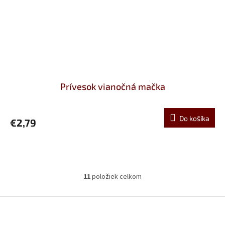
Prívesok vianočná mačka
Do košíka
€2,79
11
položiek celkom
O
v
l
Z
á
á
d
p