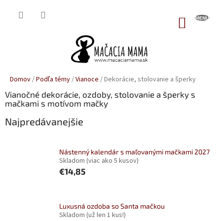
Prejsť
na
NÁKUP
obsah
KOŠÍK
Domov
/
Podľa témy
/
Vianoce
/
Dekorácie, stolovanie a šperky
Vianočné dekorácie, ozdoby, stolovanie a šperky s
mačkami s motívom mačky
Najpredávanejšie
Nástenný kalendár s maľovanými mačkami 2027
Skladom
(viac ako 5 kusov)
€14,85
Luxusná ozdoba so Santa mačkou
Skladom
(už len 1 kus!)