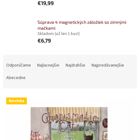
€19,99
Súprava 4 magnetických záložiek so zimnými
mačkami
Skladom
(už len 1 kus!)
€6,79
R
a
Odporúčame
Najlacnejšie
Najdrahšie
Najpredávanejšie
d
e
Abecedne
n
i
V
e
Novinka
ý
p
p
r
i
o
s
d
p
u
r