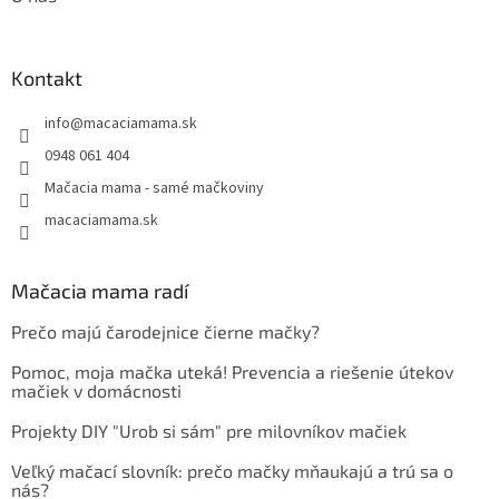
Kontakt
info
@
macaciamama.sk
0948 061 404
Mačacia mama - samé mačkoviny
macaciamama.sk
Mačacia mama radí
Prečo majú čarodejnice čierne mačky?
Pomoc, moja mačka uteká! Prevencia a riešenie útekov
mačiek v domácnosti
Projekty DIY "Urob si sám" pre milovníkov mačiek
Veľký mačací slovník: prečo mačky mňaukajú a trú sa o
nás?