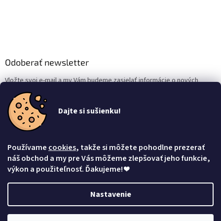
Odoberať newsletter
Vložte svoj e-mail a my Vám budeme zasielať informácie o nových
produktoch na našom e-shope.
Dajte si sušienku!
Email
Vložením e-mailu súhlasíte s
podmienkami ochrany osobných údajov
Používame
cookies
, takže si môžete pohodlne prezerať
Prihlásiť sa
náš obchod a my pre Vás môžeme zlepšovať jeho funkcie,
výkon a použiteľnosť. Ďakujeme!
❤
Nastavenie
Vytvoril Shoptet