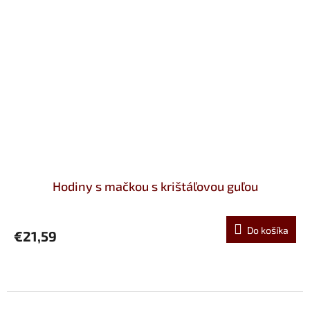
Hodiny s mačkou s krištáľovou guľou
Do košíka
€21,59