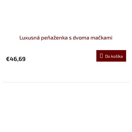
Luxusná peňaženka s dvoma mačkami
Do košíka
€46,69