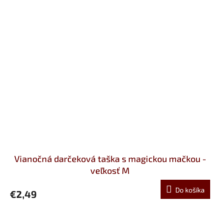
Vianočná darčeková taška s magickou mačkou -
veľkosť M
Do košíka
€2,49