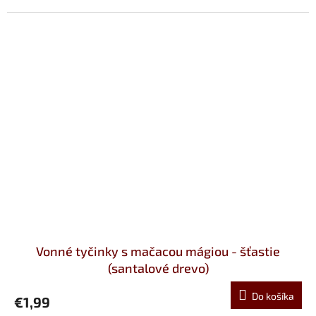
Vonné tyčinky s mačacou mágiou - šťastie
(santalové drevo)
Do košíka
€1,99