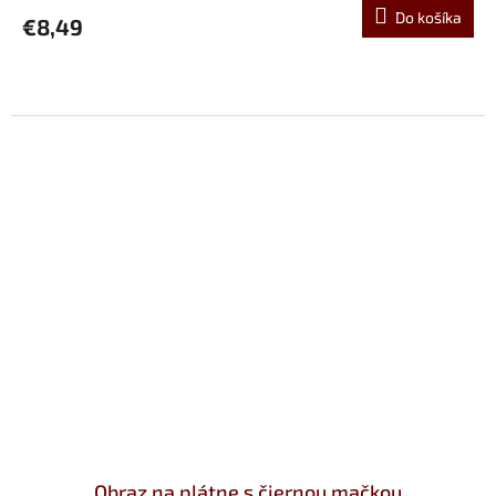
Do košíka
€8,49
Obraz na plátne s čiernou mačkou