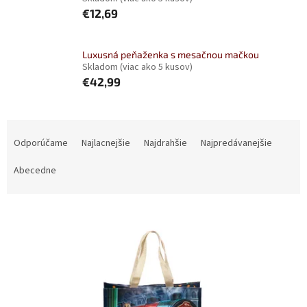
€12,69
Luxusná peňaženka s mesačnou mačkou
Skladom
(viac ako 5 kusov)
€42,99
R
a
Odporúčame
Najlacnejšie
Najdrahšie
Najpredávanejšie
d
e
Abecedne
n
i
V
e
ý
p
p
r
i
o
s
d
p
u
r