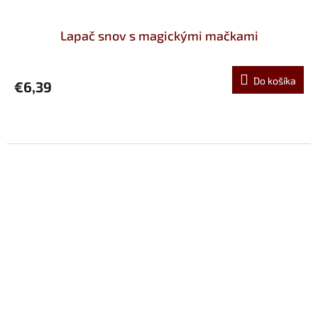
Lapač snov s magickými mačkami
Do košíka
€6,39