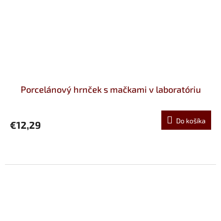
Porcelánový hrnček s mačkami v laboratóriu
Do košíka
€12,29