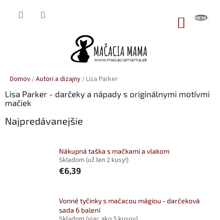
Prejsť
na
NÁKUP
obsah
KOŠÍK
Domov
/
Autori a dizajny
/
Lisa Parker
Lisa Parker - darčeky a nápady s originálnymi motívmi
mačiek
Najpredávanejšie
Nákupná taška s mačkami a vlakom
Skladom
(už len 2 kusy!)
€6,39
Vonné tyčinky s mačacou mágiou - darčeková
sada 6 balení
Skladom
(viac ako 5 kusov)