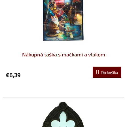
k
o
t
d
o
u
v
k
t
o
v
Nákupná taška s mačkami a vlakom
Do košíka
€6,39