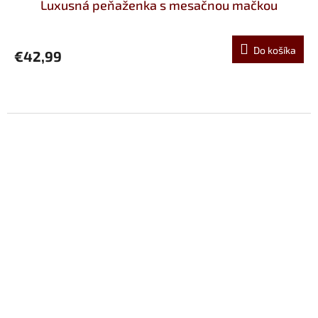
Luxusná peňaženka s mesačnou mačkou
Do košíka
€42,99