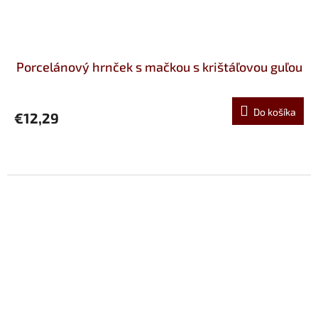
Porcelánový hrnček s mačkou s krištáľovou guľou
Do košíka
€12,29