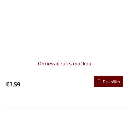
Ohrievač rúk s mačkou
Do košíka
€7,59