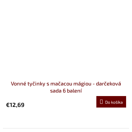
Vonné tyčinky s mačacou mágiou - darčeková
sada 6 balení
Do košíka
€12,69