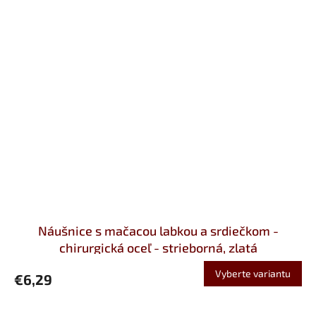
Náušnice s mačacou labkou a srdiečkom -
chirurgická oceľ - strieborná, zlatá
Vyberte variantu
€6,29