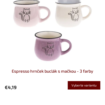
-
n
a
j
l
e
p
š
i
e
d
Espresso hrnček buclák s mačkou - 3 farby
a
r
Vyberte variantu
€4,19
č
e
k