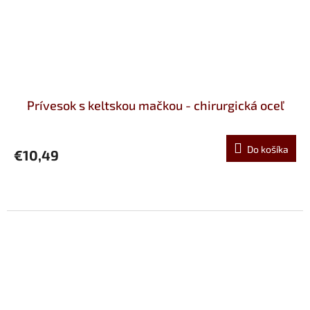
Prívesok s keltskou mačkou - chirurgická oceľ
Do košíka
€10,49