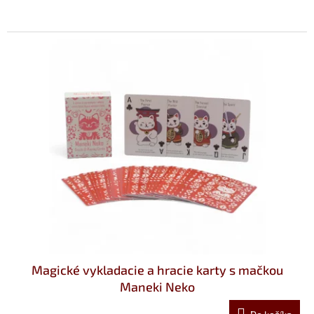
č
i
e
k
a
s
m
a
č
k
a
m
i
Magické vykladacie a hracie karty s mačkou
Maneki Neko