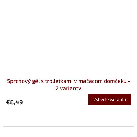
Sprchový gél s trblietkami v mačacom domčeku -
2 varianty
Vyberte variantu
€8,49