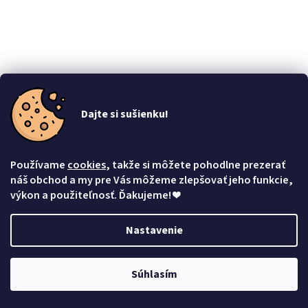
Dajte si sušienku!
Náušnice mačacia labka a srdiečko - chirurgická
oceľ a zirkóny (pecky)
Používame
cookies
, takže si môžete pohodlne prezerať
Vyberte variantu
€9,39
náš obchod a my pre Vás môžeme zlepšovať jeho funkcie,
výkon a použiteľnosť. Ďakujeme!
❤
Nastavenie
★ Super cena ★
Súhlasím