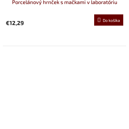
Porcelánový hrnček s mačkami v laboratóriu
Do košíka
€12,29