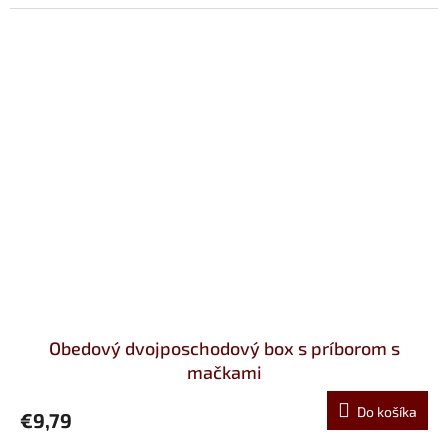
Obedový dvojposchodový box s príborom s
mačkami
Do košíka
€9,79