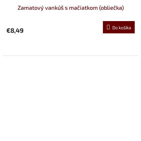
Zamatový vankúš s mačiatkom (obliečka)
Do košíka
€8,49