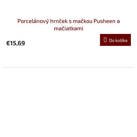
Porcelánový hrnček s mačkou Pusheen a
mačiatkami
Do košíka
€15,69