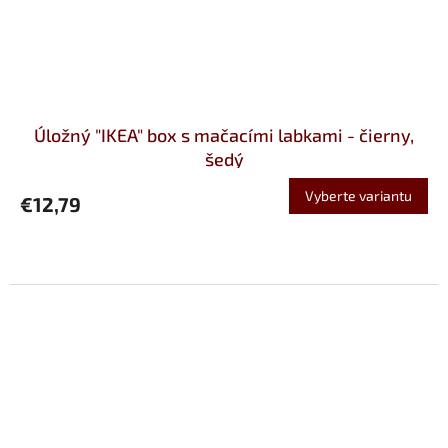
Úložný "IKEA" box s mačacími labkami - čierny,
šedý
Vyberte variantu
€12,79