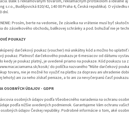
ácia. Balík s reklamovaným tovarom, reklamačným protokolom a ideálne aj
ng s.r.o., Budějovická 820/42, 140 00 Praha 4, Česká republika). O výsled
0 dní.
ENIE: Prosím, berte na vedomie, že zásielka na vrátenie musí byť skutočn
a do zásielkového obchodu, balíkovej schránky a pod. bohužiaľ nie je tech
OVÉ POUKAZY
kúpený darčekový poukaz (voucher) má unikátny kód a možno ho uplatniť ib
vý poukaz. Platnosť darčekového poukazu je 6 mesiacov od dátumu vystav
do kedy je poukaz platný, je uvedené priamo na poukaze. Kód poukazu sa z
/www.macaciamama.sk/kosik/ do políčka nazvaného "Máte darčekový poukaz
ákup tovaru, nie je možné ho využiť na platbu za dopravu ani uhradenie dob
j lehoty) ani za neho získať peniaze, a to ani za nevyčerpanú časť poukazu
A OSOBNÝCH ÚDAJOV - GDPR
ávcovia osobných údajov podľa Všeobecného nariadenia na ochranu osobn
údaje podľa nižšie uvedených podmienok. Garantujeme Vám ochranu vašich
 osobných údajov Českej republiky. Podrobné informácie o tom, aké osob