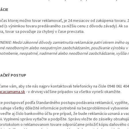
ÁCIE
čas ktorej možno tovar reklamovať, je 24 mesiacov od zakúpenia tovaru. Z
ad (s výnimkou tovaru predávaného za nižšiu cenu z dôvodu závady). Ak s
a, tovar sa považuje za chybný v čase prevzatia.
ENIE: Medzi zákonné dôvody zamietnutia reklamácie patrí okrem iného 
né neodborným alebo neopatrným zaobchádzaním, používanie výrobku v r
potrebenie, neopatrné, nadmerné alebo neodborné zaobchádzanie, vyššia mo
AČNÝ POSTUP
me vám, aby ste nás najprv kontaktovali telefonicky na čísle 0948 061 40
acaciamama.sk
- v drvivej väčšine prípadov sa všetko vyrieši okamžite.
te postupovať podľa štandardného postupu podávania reklamácií, vyplňte,
bsahuje všetky dôležité informácie potrebné na bezproblémové vybavenie 
veďte aj číslo bankového účtu pre prípad, že bude reklamácia uznaná a vada
ii. Vyplnenú správu vytlačte a podpíšte. Správu vložte do zásielky obsahuj
 protokolom o reklamovanom tovare odporúčame priložiť kópiu daňového dok