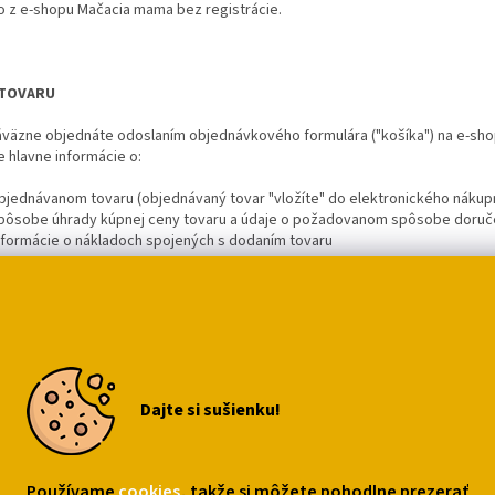
o z e-shopu Mačacia mama bez registrácie.
TOVARU
áväzne objednáte odoslaním objednávkového formulára ("košíka") na e-sh
 hlavne informácie o:
bjednávanom tovaru (objednávaný tovar "vložíte" do elektronického náku
pôsobe úhrady kúpnej ceny tovaru a údaje o požadovanom spôsobe doruč
nformácie o nákladoch spojených s dodaním tovaru
ku pred odoslaním dôkladne skontrolujte (hlavne e-mail, telefónne číslo a
VKU S POVINNOSŤOU PLATBY". Čo najskôr po obdržaní objednávky ju potvr
 adresu.
cia tovaru umiestnená na e-shope Mačacie mama je informatívneho charakt
 mama obsahuje aj informácie o nákladoch spojených s balením a dodaním 
 Maďarska a Polska. Pre zaslanie tovaru do iného štátu nás prosím kontakt
Dajte si sušienku!
OVARU A PLATOBNÉ PODMIENKY
varu a prípadné náklady spojené s dodaním tovaru môžete uhradiť nasled
Používame
cookies
, takže si môžete pohodlne prezerať