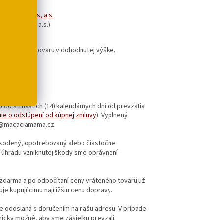
te Payments, a.s.
(Fio banka a.s.)
m a dodaním tovaru v dohodnutej výške.
o do štrnástich (14) kalendárnych dní od prevzatia
e o odstúpení od kúpnej zmluvy
). Vyplnený
nfo@macaciamama.cz.
škodený, opotrebovaný alebo čiastočne
a úhradu vzniknutej škody sme oprávnení
u zdarma a po odpočítaní ceny vráteného tovaru už
je kupujúcimu najnižšiu cenu dopravy.
e odoslaná s doručením na našu adresu. V prípade
nicky možné, aby sme zásielku prevzali.