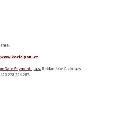
arma.
-
www.kocicipani.cz
omGate Payments, a.s.
Reklamácie či dotazy
+420 228 224 267.