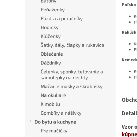
Batohy
Poľsko
Peňaženky
K
Púzdra a peračníky
P
Hodinky
Rakúsk
Kľúčenky
K
Šatky, šály, čiapky a rukavice
P
Oblečenie
Nemec
Dáždniky
K
Čelenky, sponky, tetovanie a
P
samolepky na nechty
Mačacie masky a škrabošky
Na okuliare
Obcho
K mobilu
Detai
Gombíky a nášivky
Do bytu a kuchyne
Vzor 
Pre mačičky
kúpne