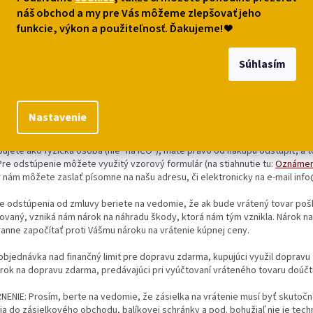
náš obchod a my pre Vás môžeme zlepšovať jeho
nline platobnou kartou cez zabezpečenú platobnú bránu spoločnosti
ComGa
funkcie, výkon a použiteľnosť. Ďakujeme!
❤
ezhotovostne prevodom v EUR na náš účet IBAN SK6483300000002801727735 
 hotovosti či kartou na dobierku v mieste, ktoré ste určili v objednávke
Súhlasím
 s cenou tovaru je potrebné zaplatiť aj uvedené náklady spojené s balení
é zľavy z ceny tovaru nie je možné vzájomne kombinovať.
Nastavenie
ENIE OD KŮPNEJ ZMLUVY
ujete ako fyzická osoba (nie "na IČO"), máte právo od nákupu odstúpiť, a t
Pre odstúpenie môžete využitý vzorový formulár (na stiahnutie tu:
Oznámeni
 nám môžete zaslať písomne ​​na našu adresu, či elektronicky na e-mail i
de odstúpenia od zmluvy beriete na vedomie, že ak bude vrátený tovar po
ovaný, vzniká nám nárok na náhradu škody, ktorá nám tým vznikla. Nárok n
anne započítať proti Vášmu nároku na vrátenie kúpnej ceny.
objednávka nad finančný limit pre dopravu zdarma, kupujúci využil doprav
ok na dopravu zdarma, predávajúci pri vyúčtovaní vráteného tovaru doúčtu
ENIE: Prosím, berte na vedomie, že zásielka na vrátenie musí byť skutočn
a do zásielkového obchodu, balíkovej schránky a pod. bohužiaľ nie je tech