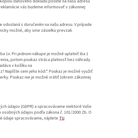
 kópiou daňového dokladu pošlite na našu adresu
ku reklamácie vás budeme informovať v zákonnej
e odoslaná s doručením na našu adresu. V prípade
nicky možné, aby sme zásielku prevzali.
a 1x. Pri jednom nákupe je možné uplatniť iba 1
enia, potom poukaz stráca platnosť bez náhrady.
adáva v košíku na
? Napíšte sem jeho kód:". Poukaz je možné využiť
ierky. Poukaz nie je možné vrátiť (okrem zákonnej
.
ých údajov (GDPR) a spracovávame niektoré Vaše
 osobných údajov podľa zákona č. 101/2000 Zb. O
né údaje spracovávame, nájdete
TU
.