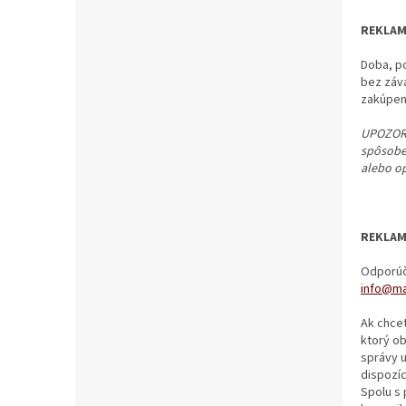
REKLAM
Doba, po
bez záv
zakúpeni
UPOZORN
spôsobe
alebo o
REKLAM
Odporúča
info@m
Ak chce
ktorý o
správy u
dispozíc
Spolu s