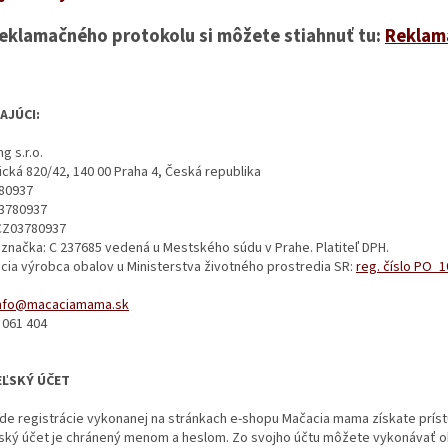
reklamačného protokolu si môžete stiahnuť tu:
Reklam
AJÚCI:
g s.r.o.
cká 820/42, 140 00 Praha 4, Česká republika
780937
03780937
CZ03780937
značka: C 237685 vedená u Mestského súdu v Prahe. Platiteľ DPH.
cia výrobca obalov u Ministerstva životného prostredia SR:
r
eg. číslo
PO_1
nfo@macaciamama.sk
8 061 404
EĽSKÝ ÚČET
de registrácie vykonanej na stránkach e-shopu Mačacia mama získate príst
ľský účet je chránený menom a heslom. Zo svojho účtu môžete vykonávať o