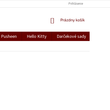
Prihlásenie
NÁKUPNÝ
Prázdny košík
KOŠÍK
Pusheen
Hello Kitty
Darčekové sady
Darček