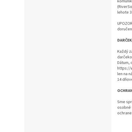
komunik
(RiverSo
lehote 3
UPOZORN
doručeni
DARČEK
Každý za
darčeko
Dátum, 
https:/
len na n
14 dňove
OCHRAN
Sme spr
osobné 
ochrane