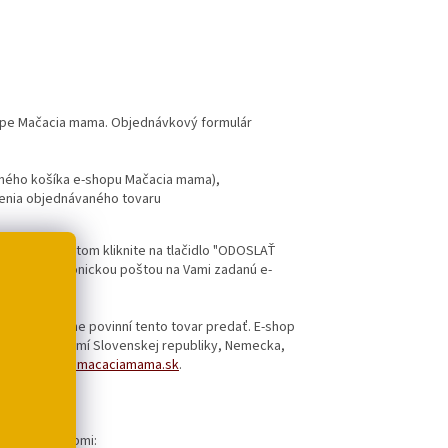
ope Mačacia mama. Objednávkový formulár
pného košíka e-shopu Mačacia mama),
enia objednávaného tovaru
 adresu) a potom kliknite na tlačidlo "ODOSLAŤ
díme elektronickou poštou na Vami zadanú e-
eru a nie sme povinní tento tovar predať. E-shop
tovaru na území Slovenskej republiky, Nemecka,
ujte na
info@macaciamama.sk
.
ovnými spôsobmi: