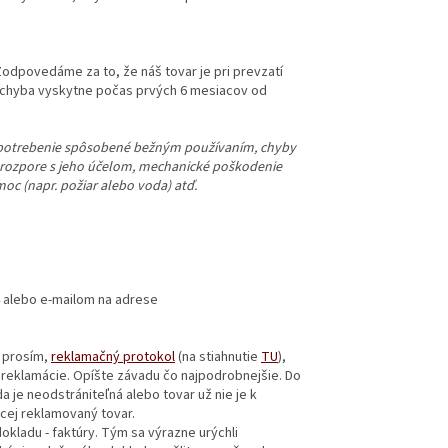
odpovedáme za to, že náš tovar je pri prevzatí
a chyba vyskytne počas prvých 6 mesiacov od
opotrebenie spôsobené bežným používaním, chyby
ozpore s jeho účelom, mechanické poškodenie
c (napr. požiar alebo voda) atď.
4 alebo e-mailom na adrese
 prosím,
reklamačný protokol
(na stiahnutie
TU
),
reklamácie. Opíšte závadu čo najpodrobnejšie. Do
 je neodstrániteľná alebo tovar už nie je k
úcej reklamovaný tovar.
ladu - faktúry. Tým sa výrazne urýchli