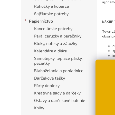
aj priam
Rohožky a koberce
Fajčiarske potreby
Papierníctvo
NÁKUP 
Kancelárske potreby
Tovar z
Perá, ceruzky a peračníky
obsahuje
Bloky, notesy a záložky
o
Kalendáre a diáre
s
i
Samolepky, lepiace pásky,
pečiatky
Objednáv
OBJEDNÁ
Blahoželania a pohľadnice
mailovú
Darčekové tašky
Prezentá
Párty doplnky
Mačacia
Kreatívne sady a darčeky
Rakúska,
Oslavy a darčekové balenie
CENA T
Knihy
Cenu to