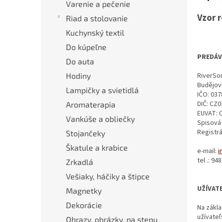
Varenie a pečenie
Vzor 
Riad a stolovanie
Kuchynský textil
Do kúpeľne
PREDÁV
Do auta
RiverSon
Hodiny
Budějovi
Lampičky a svietidlá
IČO: 03
DIČ: CZ
Aromaterapia
EUVAT: 
Vankúše a obliečky
Spisová 
Registrá
Stojančeky
Škatule a krabice
e-mail:
i
tel .: 94
Zrkadlá
Vešiaky, háčiky a štipce
UŽÍVAT
Magnetky
Dekorácie
Na zákla
užívate
Obrazy, obrázky, na stenu