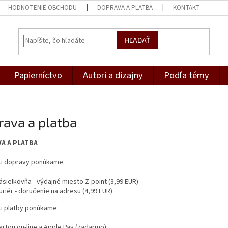
HODNOTENIE OBCHODU
DOPRAVA A PLATBA
KONTAKT
HĽADAŤ
Papierníctvo
Autori a dizajny
Podľa témy
rava a platba
A A PLATBA
i dopravy ponúkame:
ásielkovňa - výdajné miesto Z-point (3,99 EUR)
uriér - doručenie na adresu (4,99 EUR)
i platby ponúkame:
artou on-line a Apple Pay (zadarmo)