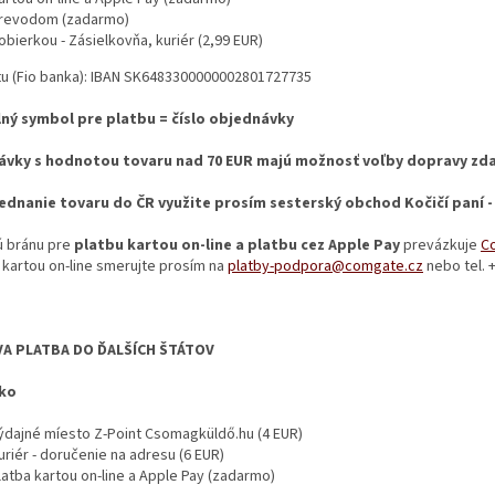
revodom (zadarmo)
obierkou - Zásielkovňa, kuriér (2,99 EUR)
čtu (Fio banka): IBAN SK6483300000002801727735
lný symbol pre platbu = číslo objednávky
ávky s hodnotou tovaru nad 70 EUR majú možnosť voľby dopravy zd
ednanie tovaru do ČR využite prosím sesterský obchod Kočičí paní 
ú bránu pre
platbu kartou on-line a platbu cez Apple Pay
prevázkuje
C
 kartou on-line smerujte prosím na
platby-podpora@comgate.cz
nebo tel. 
A PLATBA DO ĎALŠÍCH ŠTÁTOV
ko
ýdajné míesto Z-Point Csomagküldő.hu (4 EUR)
uriér - doručenie na adresu (6 EUR)
latba kartou on-line a Apple Pay (zadarmo)