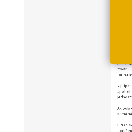
o
b
v
Spoločne
Prípadn
ODSTÚP
Ak nakup
tovaru. 
formulár
V prípa
spotreb
jednostr
Ak bola 
nemá nár
UPOZORN
doručeni