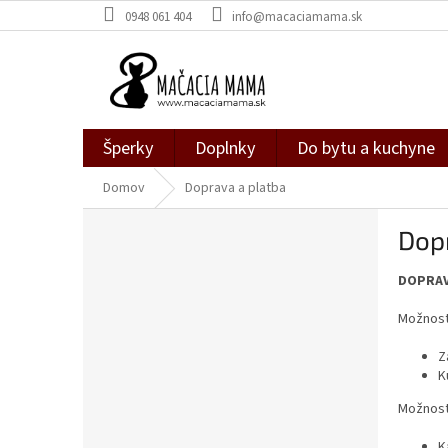
Prejsť
0948 061 404
info@macaciamama.sk
na
obsah
Šperky
Doplnky
Do bytu a kuchyne
Domov
Doprava a platba
B
Dop
o
č
DOPRAV
n
ý
Možnost
p
a
Z
n
K
e
Možnost
l
K