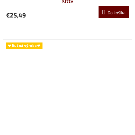
Kitty
Do košíka
€25,49
❤ Ručná výroba ❤