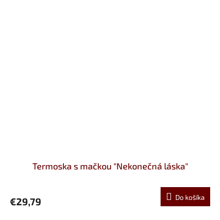
Termoska s mačkou "Nekonečná láska"
Do košíka
€29,79