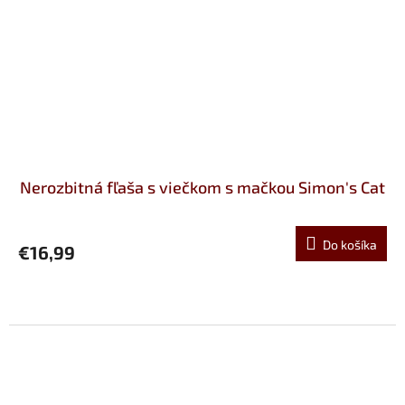
Nerozbitná fľaša s viečkom s mačkou Simon's Cat
Do košíka
€16,99