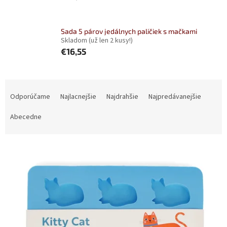
Sada 5 párov jedálnych paličiek s mačkami
Skladom
(už len 2 kusy!)
€16,55
R
a
Odporúčame
Najlacnejšie
Najdrahšie
Najpredávanejšie
d
e
Abecedne
n
i
V
e
ý
p
p
r
i
o
s
d
p
u
r
k
o