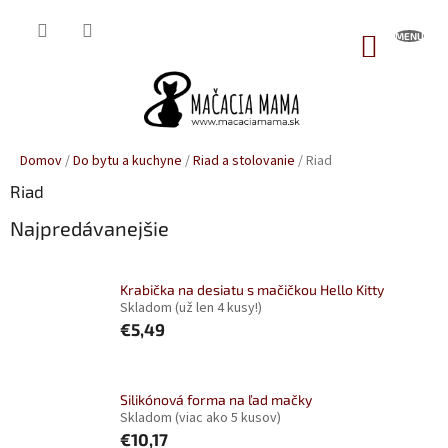
Prejsť
na
NÁKUP
obsah
KOŠÍK
Domov
/
Do bytu a kuchyne
/
Riad a stolovanie
/
Riad
Riad
Najpredávanejšie
Krabička na desiatu s mačičkou Hello Kitty
Skladom
(už len 4 kusy!)
€5,49
Silikónová forma na ľad mačky
Skladom
(viac ako 5 kusov)
€10,17