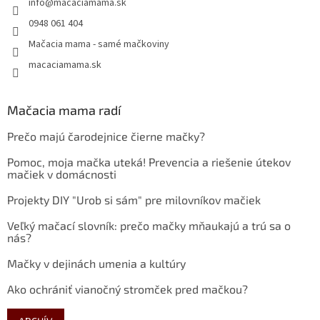
info
@
macaciamama.sk
0948 061 404
Mačacia mama - samé mačkoviny
macaciamama.sk
Mačacia mama radí
Prečo majú čarodejnice čierne mačky?
Pomoc, moja mačka uteká! Prevencia a riešenie útekov
mačiek v domácnosti
Projekty DIY "Urob si sám" pre milovníkov mačiek
Veľký mačací slovník: prečo mačky mňaukajú a trú sa o
nás?
Mačky v dejinách umenia a kultúry
Ako ochrániť vianočný stromček pred mačkou?