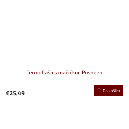
Termofľaša s mačičkou Pusheen
Do košíka
€25,49