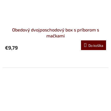
Obedový dvojposchodový box s príborom s
mačkami
Do košíka
€9,79