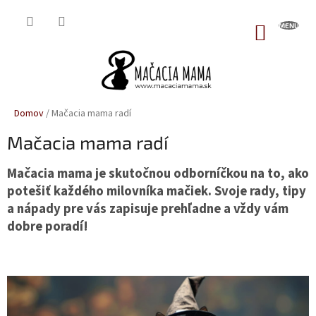
Prejsť
na
NÁKUP
obsah
KOŠÍK
Domov
/
Mačacia mama radí
Mačacia mama radí
Mačacia mama je skutočnou odborníčkou na to, ako
potešiť každého milovníka mačiek. Svoje rady, tipy
a nápady pre vás zapisuje prehľadne a vždy vám
dobre poradí!
V
ý
p