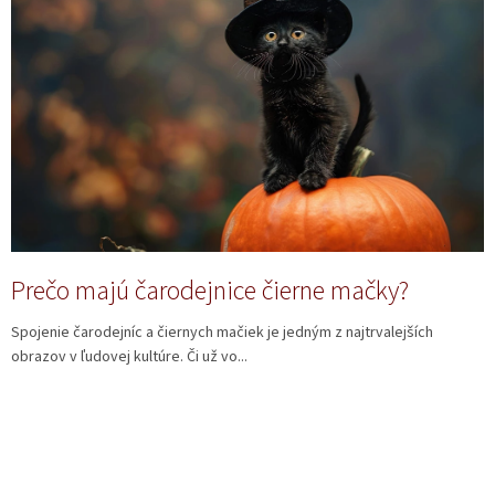
i
s
č
l
á
n
k
o
v
Prečo majú čarodejnice čierne mačky?
Spojenie čarodejníc a čiernych mačiek je jedným z najtrvalejších
obrazov v ľudovej kultúre. Či už vo...