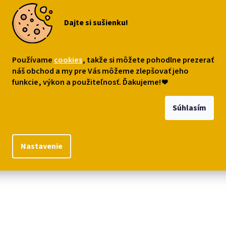
s
Diskusia
Dajte si sušienku!
robný popis
 behúň na stôl s motívom zamilovaných mačičiek. Krásny doplnok ma
Používame
cookies
, takže si môžete pohodlne prezerať
odenné stolovanie. Rozmer 140 x 33 cm.
náš obchod a my pre Vás môžeme zlepšovať jeho
funkcie, výkon a použiteľnosť. Ďakujeme!
❤
iál: polyester
er: 33 x 140 cm
Súhlasím
o prať v práčke.
Nastavenie