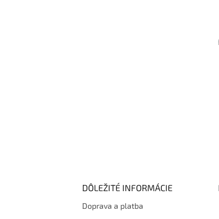
á
p
ä
t
i
e
DÔLEŽITÉ INFORMÁCIE
Doprava a platba