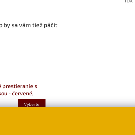
TLAČ
 by sa vám tiež páčiť
é prestieranie s
ou - červené,
vé
Vyberte
39
variantu