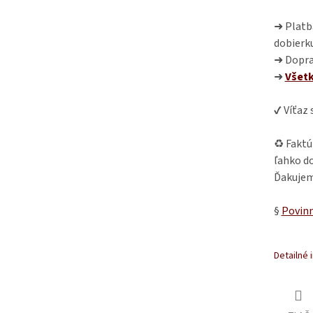
➜ Platba
dobierk
➜ Dopra
➜
Všet
✔ Víťaz
♻ Faktú
ľahko do
Ďakujem
§
Povinn
Detailné 