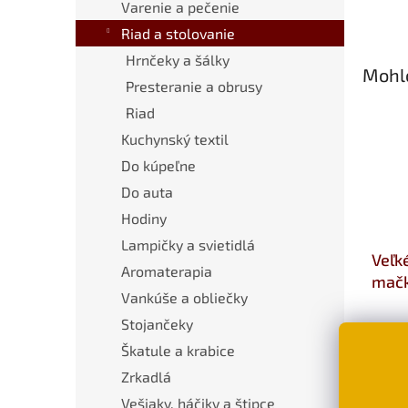
Varenie a pečenie
Riad a stolovanie
Hrnčeky a šálky
Mohlo
Presteranie a obrusy
Riad
Kuchynský textil
Do kúpeľne
Do auta
Hodiny
Lampičky a svietidlá
Veľk
Aromaterapia
mačk
Vankúše a obliečky
fialo
Stojančeky
€4,
Škatule a krabice
Zrkadlá
Vešiaky, háčiky a štipce