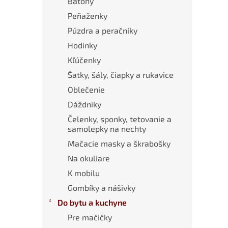
Batohy
Peňaženky
Púzdra a peračníky
Hodinky
Kľúčenky
Šatky, šály, čiapky a rukavice
Oblečenie
Dáždniky
Čelenky, sponky, tetovanie a
samolepky na nechty
Mačacie masky a škrabošky
Na okuliare
K mobilu
Gombíky a nášivky
Do bytu a kuchyne
Pre mačičky