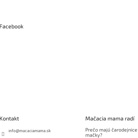
Facebook
Kontakt
Mačacia mama radí
Prečo majú čarodejnice
info
@
macaciamama.sk
mačky?