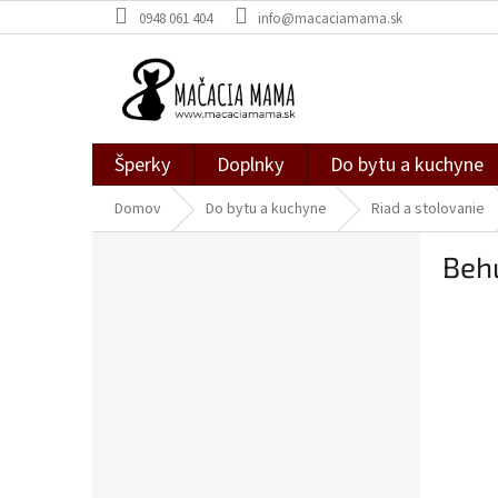
Prejsť
0948 061 404
info@macaciamama.sk
na
obsah
Šperky
Doplnky
Do bytu a kuchyne
Domov
Do bytu a kuchyne
Riad a stolovanie
B
Beh
o
č
n
ý
p
a
n
e
l