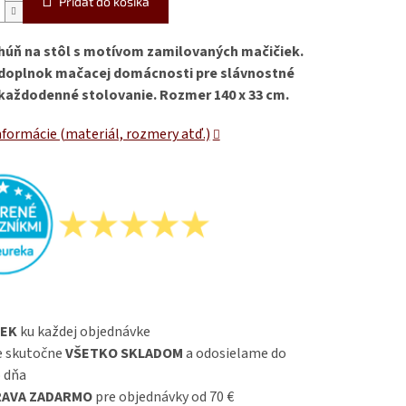
Pridať do košíka
húň na stôl s motívom zamilovaných mačičiek.
doplnok mačacej domácnosti pre slávnostné
i každodenné stolovanie. Rozmer 140 x 33 cm.
nformácie (materiál, rozmery atď.)
EK
ku každej objednávke
 skutočne
VŠETKO SKLADOM
a odosielame do
 dňa
AVA ZADARMO
pre objednávky od 70 €