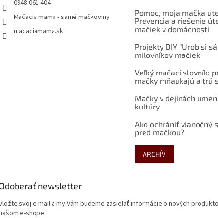
0948 061 404
Pomoc, moja mačka ute
Mačacia mama - samé mačkoviny
Prevencia a riešenie út
mačiek v domácnosti
macaciamama.sk
Projekty DIY "Urob si s
milovníkov mačiek
Veľký mačací slovník: p
mačky mňaukajú a trú s
Mačky v dejinách umen
kultúry
Ako ochrániť vianočný 
pred mačkou?
ARCHÍV
Odoberať newsletter
Vložte svoj e-mail a my Vám budeme zasielať informácie o nových produkt
našom e-shope.