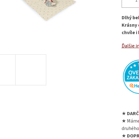
Dlhý be
Krásny 
chvíle 
Ďalšie i
★
DARČ
★ Máme
druhého
★
DOPR