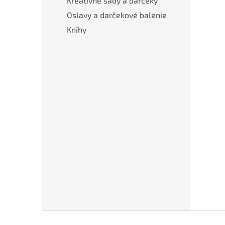
Kreatívne sady a darčeky
Oslavy a darčekové balenie
Knihy
Z