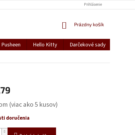
Prihlásenie
NÁKUPNÝ
Prázdny košík
KOŠÍK
Pusheen
Hello Kitty
Darčekové sady
Darček
,79
ová
dom
(viac ako 5 kusov)
ti doručenia