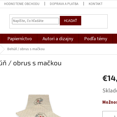
HODNOTENIE OBCHODU
DOPRAVA A PLATBA
KONTAKT
HĽADAŤ
Papierníctvo
Autori a dizajny
Podľa témy
Behúň / obrus s mačkou
úň / obrus s mačkou
€14
Jednotk
Skla
cena:
Možnos