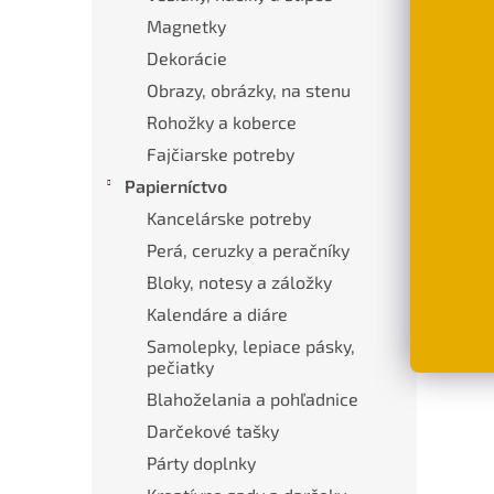
Popi
Magnetky
Dekorácie
Pod
Obrazy, obrázky, na stenu
Rohožky a koberce
Dlhý
každ
Fajčiarske potreby
Papierníctvo
Mater
Kancelárske potreby
Rozm
Perá, ceruzky a peračníky
Možn
Bloky, notesy a záložky
Kalendáre a diáre
Samolepky, lepiace pásky,
pečiatky
Blahoželania a pohľadnice
Darčekové tašky
Párty doplnky