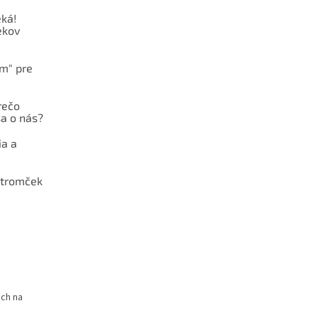
ká!
ekov
ám" pre
rečo
a o nás?
ia a
stromček
och na