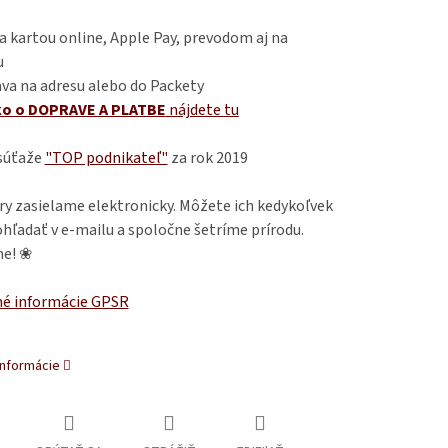
 kartou online, Apple Pay, prevodom aj na
u
va na adresu alebo do Packety
ko o DOPRAVE A PLATBE
nájdete
tu
 súťaže
"TOP podnikateľ"
za rok 2019
ry zasielame elektronicky. Môžete ich kedykoľvek
hľadať v e-mailu a spoločne šetríme prírodu.
e! ❀
é informácie GPSR
informácie