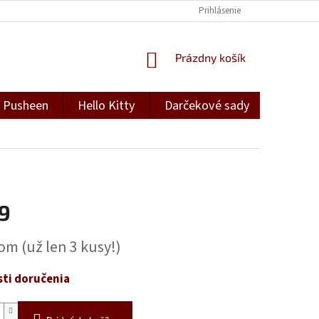
Prihlásenie
NÁKUPNÝ
Prázdny košík
KOŠÍK
Pusheen
Hello Kitty
Darčekové sady
Darček
19
ová
dom
(už len 3 kusy!)
ti doručenia