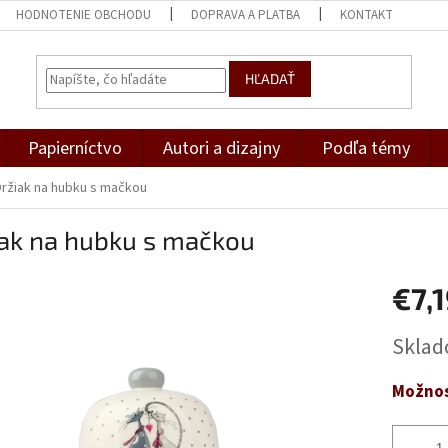
HODNOTENIE OBCHODU
DOPRAVA A PLATBA
KONTAKT
HĽADAŤ
Papierníctvo
Autori a dizajny
Podľa témy
Držiak na hubku s mačkou
iak na hubku s mačkou
€7,
Jednotk
Skla
cena:
Možnos