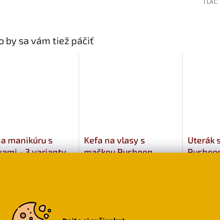
TLAČ
 by sa vám tiež páčiť
na manikúru s
Kefa na vlasy s
Uterák 
ami - 3 varianty
mačkou Pusheen
Pushee
€10,69
€7,99
Vyberte
,39
variantu
Do košíka
Do ko