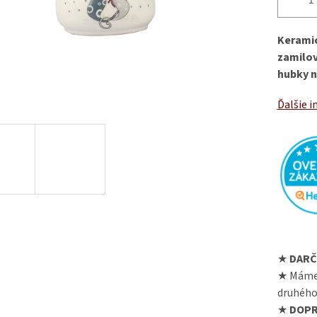
Keramic
zamilov
hubky n
Ďalšie i
★
DARČ
★ Máme
druhého
★
DOPR