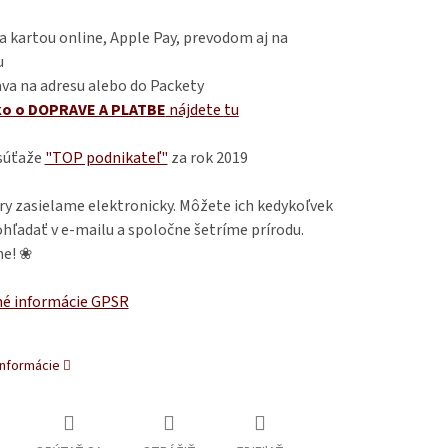
 kartou online, Apple Pay, prevodom aj na
u
va na adresu alebo do Packety
ko o DOPRAVE A PLATBE
nájdete
tu
 súťaže
"TOP podnikateľ"
za rok 2019
ry zasielame elektronicky. Môžete ich kedykoľvek
hľadať v e-mailu a spoločne šetríme prírodu.
e! ❀
é informácie GPSR
informácie