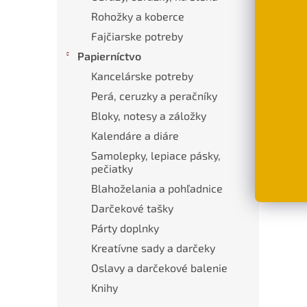
Popi
Rohožky a koberce
Fajčiarske potreby
Papierníctvo
Pod
Kancelárske potreby
Kera
šper
Perá, ceruzky a peračníky
Bloky, notesy a záložky
Mate
Kalendáre a diáre
Roz
Samolepky, lepiace pásky,
pečiatky
Blahoželania a pohľadnice
Darčekové tašky
Párty doplnky
Kreatívne sady a darčeky
Oslavy a darčekové balenie
Knihy