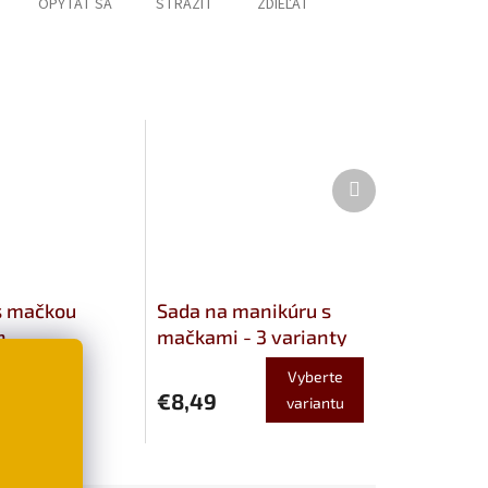
OPÝTAŤ SA
STRÁŽIŤ
ZDIEĽAŤ
Ďalší
produkt
s mačkou
Sada na manikúru s
n
mačkami - 3 varianty
Vyberte
€8,49
variantu
šíka