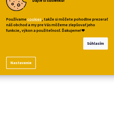
Dajte si sušienku!
s
Podobné (8)
Diskusia
Používame
cookies
, takže si môžete pohodlne prezerať
robný popis
náš obchod a my pre Vás môžeme zlepšovať jeho
funkcie, výkon a použiteľnosť. Ďakujeme!
❤
mický držiak na kuchynskú hubku s dvoma zamilovanými mačičkami. 
kov.
Súhlasím
riál: keramika
mer:
12,5 × 10,6 × 12,3 cm
Nastavenie