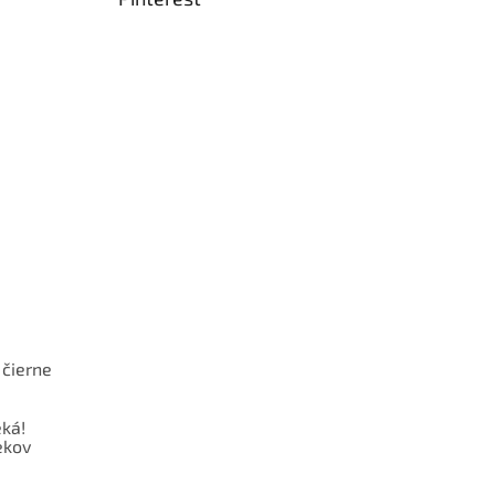
 čierne
ká!
ekov