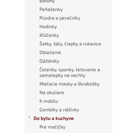
Batohy
Peňaženky
Púzdra a peračníky
Hodinky
Kľúčenky
Šatky, šály, čiapky a rukavice
Oblečenie
Dáždniky
Čelenky, sponky, tetovanie a
samolepky na nechty
Mačacie masky a škrabošky
Na okuliare
K mobilu
Gombíky a nášivky
Do bytu a kuchyne
Pre mačičky