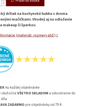
Pridať do košíka
ký držiak na kuchynskú hubku s dvoma
anými mačičkami. Vhodný aj na odloženie
a makeup či šperkov.
nformácie (materiál, rozmery atď.)
EK
ku každej objednávke
 skutočne
VŠETKO SKLADOM
a odosielame do
 dňa
AVA ZADARMO
pre objednávky od 70 €