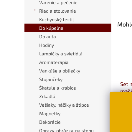
Varenie a pečenie
Riad a stolovanie
Kuchynský textil
Mohlo
Do kúpeľne
Do auta
Hodiny
Lampičky a svietidlá
Aromaterapia
Vankúše a obliečky
Stojančeky
Set 
Škatule a krabice
mačk
Zrkadlá
Vešiaky, háčiky a štipce
€12
Magnetky
Dekorácie
Obrazy, obrázky, na stenu