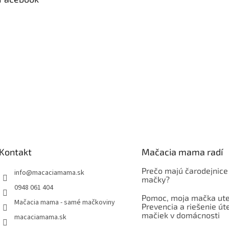
Kontakt
Mačacia mama radí
Prečo majú čarodejnice
info
@
macaciamama.sk
mačky?
0948 061 404
Pomoc, moja mačka ute
Mačacia mama - samé mačkoviny
Prevencia a riešenie út
mačiek v domácnosti
macaciamama.sk