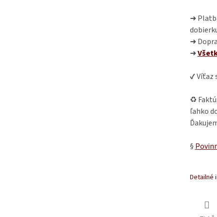
➜ Platba
dobierk
➜ Dopra
➜
Všet
✔ Víťaz
♻ Faktú
ľahko do
Ďakujem
§
Povinn
Detailné 