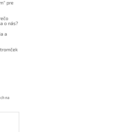
ám" pre
rečo
a o nás?
ia a
stromček
och na