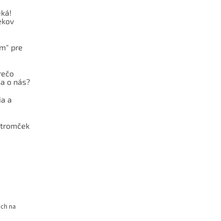
ká!
ekov
ám" pre
rečo
a o nás?
ia a
stromček
och na