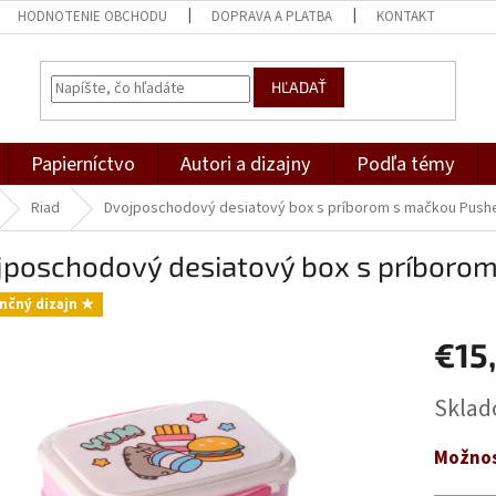
HODNOTENIE OBCHODU
DOPRAVA A PLATBA
KONTAKT
HĽADAŤ
Papierníctvo
Autori a dizajny
Podľa témy
Riad
Dvojposchodový desiatový box s príborom s mačkou Push
jposchodový desiatový box s príboro
nčný dizajn ★
€15
Jednotk
Skla
cena:
Možnos