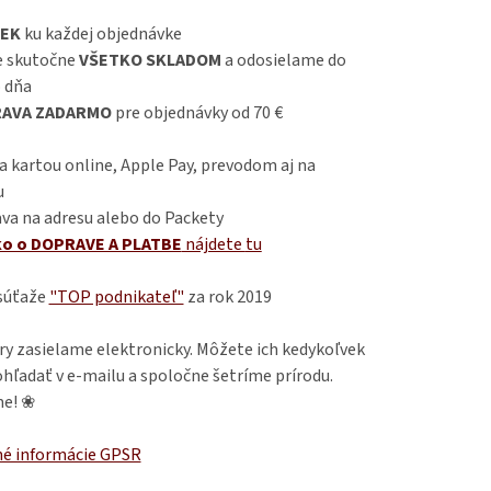
EK
ku každej objednávke
 skutočne
VŠETKO SKLADOM
a odosielame do
 dňa
AVA ZADARMO
pre objednávky od 70 €
 kartou online, Apple Pay, prevodom aj na
u
va na adresu alebo do Packety
ko o DOPRAVE A PLATBE
nájdete
tu
 súťaže
"TOP podnikateľ"
za rok 2019
ry zasielame elektronicky. Môžete ich kedykoľvek
hľadať v e-mailu a spoločne šetríme prírodu.
e! ❀
é informácie GPSR