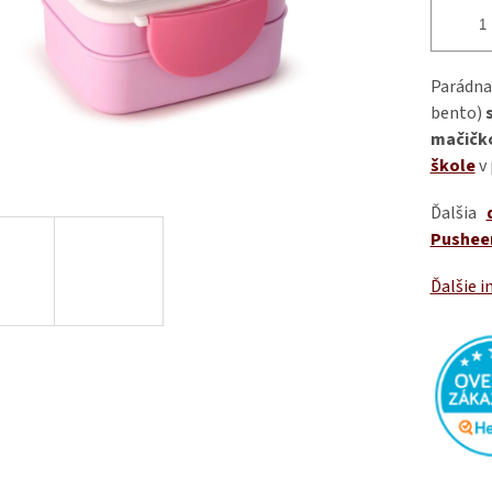
Parádna
bento)
mačičk
škole
v
Ďalšia
Pushee
Ďalšie i