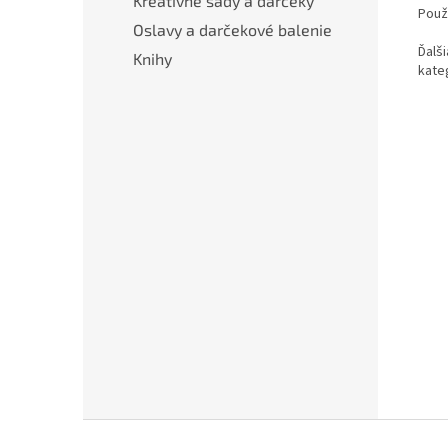
Kreatívne sady a darčeky
Použ
Oslavy a darčekové balenie
Ďalši
Knihy
kateg
Z