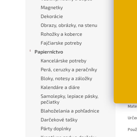
€25
Magnetky
D
Dekorácie
Obrazy, obrázky, na stenu
Rohožky a koberce
Popi
Fajčiarske potreby
Papierníctvo
Pod
Kancelárske potreby
Perá, ceruzky a peračníky
Pará
príb
Bloky, notesy a záložky
pará
Kalendáre a diáre
Rozm
Samolepky, lepiace pásky,
pečiatky
Mate
Blahoželania a pohľadnice
Urče
Darčekové tašky
Párty doplnky
Použi