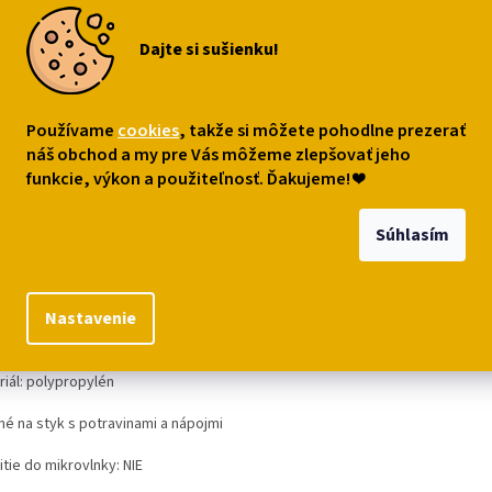
,49
€9,79
€25,49
Dajte si sušienku!
o košíka
Do košíka
Do ko
Používame
cookies
, takže si môžete pohodlne prezerať
s
Podobné (8)
Diskusia
náš obchod a my pre Vás môžeme zlepšovať jeho
funkcie, výkon a použiteľnosť. Ďakujeme!
❤
robný popis
Súhlasím
dna praktická
krabička na obed či desiatu
(tzv. bento)
s dvoma poscho
orom
s populárnou mačičkou
Pusheen
.
Na si obed či sváči
v práci
aleb
dnom mačacom štýle!
Nastavenie
ery: 15,5 x 14 x 9 cm
riál: polypropylén
né na styk s potravinami a nápojmi
tie do mikrovlnky: NIE