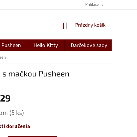
Prihlásenie
NÁKUPNÝ
Prázdny košík
KOŠÍK
Pusheen
Hello Kitty
Darčekové sady
Darček
een
m s mačkou Pusheen
,29
ová
dom
(5 ks)
ti doručenia