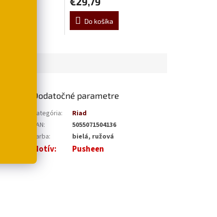
€29,79
šíka
Do košíka
Dodatočné parametre
diami
s
Kategória
:
Riad
o
v škole
v
EAN
:
5055071504136
Farba
:
bielá, ružová
Motív
:
Pusheen