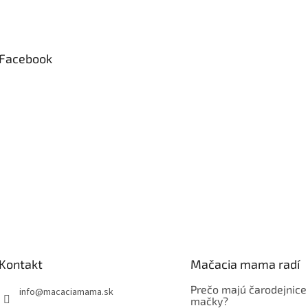
Facebook
Kontakt
Mačacia mama radí
Prečo majú čarodejnice
info
@
macaciamama.sk
mačky?