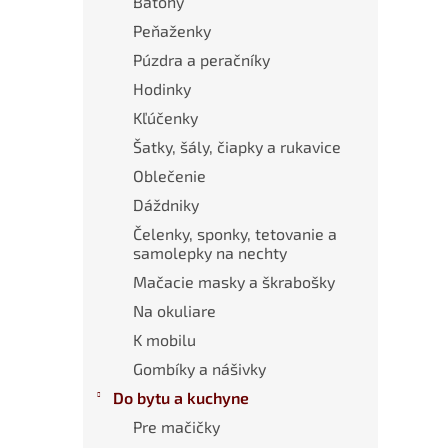
Batohy
Peňaženky
Púzdra a peračníky
Hodinky
Kľúčenky
Šatky, šály, čiapky a rukavice
Oblečenie
Dáždniky
Čelenky, sponky, tetovanie a
samolepky na nechty
Mačacie masky a škrabošky
Na okuliare
K mobilu
Gombíky a nášivky
Do bytu a kuchyne
Pre mačičky