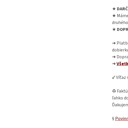
★
DARČ
★ Máme
druhého
★
DOPR
➜ Platba
dobierk
➜ Dopra
➜
Všet
✔ Víťaz
♻ Faktú
ľahko do
Ďakujem
§
Povinn