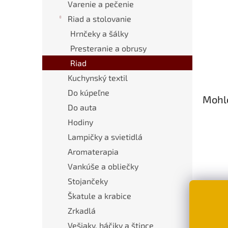
Varenie a pečenie
Riad a stolovanie
Hrnčeky a šálky
Presteranie a obrusy
Riad
Kuchynský textil
Do kúpeľne
Mohlo
Do auta
Hodiny
Lampičky a svietidlá
Aromaterapia
Vankúše a obliečky
Stojančeky
Škatule a krabice
Term
Zrkadlá
mačk
Vešiaky, háčiky a štipce