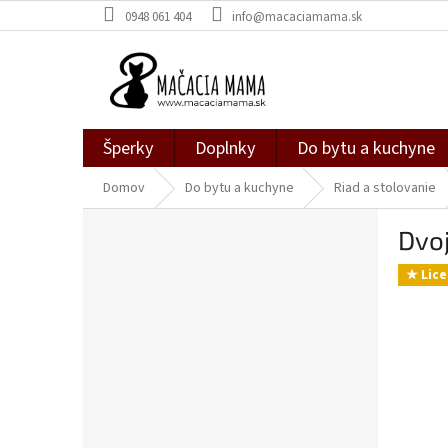
Prejsť
0948 061 404
info@macaciamama.sk
na
obsah
Šperky
Doplnky
Do bytu a kuchyne
Domov
Do bytu a kuchyne
Riad a stolovanie
B
Dvo
o
č
★ Lice
n
ý
p
a
n
e
l