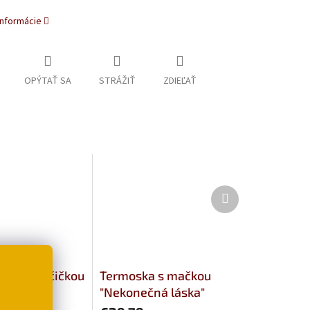
informácie
OPÝTAŤ SA
STRÁŽIŤ
ZDIEĽAŤ
Ďalší
produkt
aša s mačičkou
Termoska s mačkou
n
"Nekonečná láska"