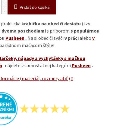
Pridať do košíka
 praktická
krabička na obed či desiatu
(tzv.
s dvoma poschodiami
s príborom
s populárnou
ou
Pusheen
.
Na si obed či sváči
v práci
alebo
v
 parádnom mačacom štýle!
darčeky, nápady a vychytávky s mačkou
n
nájdete v samostatnej kategórii
Pusheen
.
nformácie (materiál, rozmery atď.)