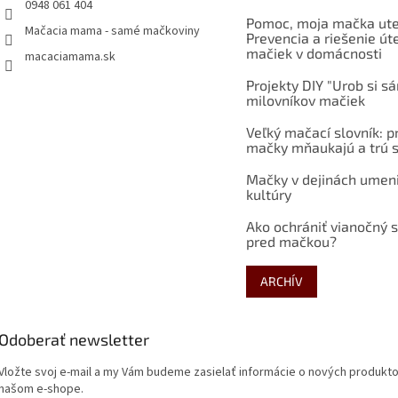
0948 061 404
Pomoc, moja mačka ute
Mačacia mama - samé mačkoviny
Prevencia a riešenie út
mačiek v domácnosti
macaciamama.sk
Projekty DIY "Urob si s
milovníkov mačiek
Veľký mačací slovník: p
mačky mňaukajú a trú s
Mačky v dejinách umen
kultúry
Ako ochrániť vianočný 
pred mačkou?
ARCHÍV
Odoberať newsletter
Vložte svoj e-mail a my Vám budeme zasielať informácie o nových produkt
našom e-shope.