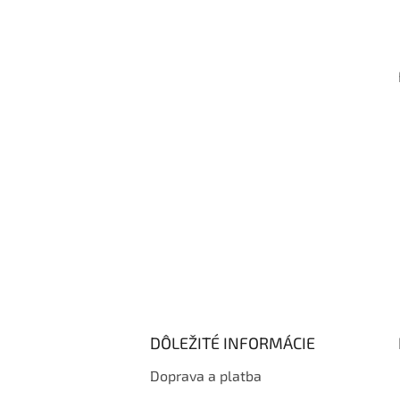
á
p
ä
t
i
e
DÔLEŽITÉ INFORMÁCIE
Doprava a platba