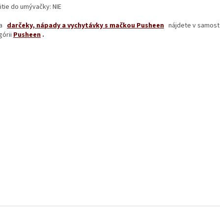
itie do umývačky: NIE
a
darčeky, nápady a vychytávky s mačkou Pusheen
nájdete v samost
órii
Pusheen
.