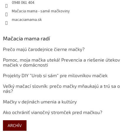
0948 061 404
Mačacia mama - samé mačkoviny
macaciamama.sk
Mačacia mama radí
Prečo majú čarodejnice čierne mačky?
Pomoc, moja mačka uteká! Prevencia a riešenie útekov
mačiek v domácnosti
Projekty DIY "Urob si sám" pre milovníkov mačiek
Veľký mačací slovník: prečo mačky mňaukajú a trú sa o
nás?
Mačky v dejinách umenia a kultúry
Ako ochrániť vianočný stromček pred mačkou?
ARCHÍV