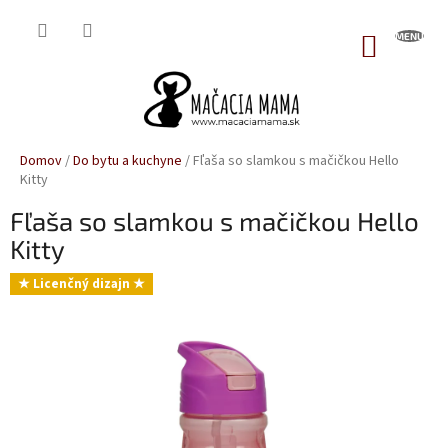
Prejsť
na
NÁKUP
obsah
KOŠÍK
Domov
/
Do bytu a kuchyne
/
Fľaša so slamkou s mačičkou Hello
Kitty
Fľaša so slamkou s mačičkou Hello
Kitty
★ Licenčný dizajn ★