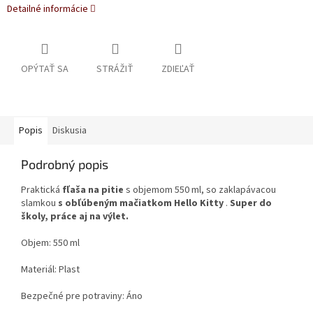
Detailné informácie
OPÝTAŤ SA
STRÁŽIŤ
ZDIEĽAŤ
Popis
Diskusia
Podrobný popis
Praktická
fľaša na pitie
s objemom 550 ml, so zaklapávacou
slamkou
s obľúbeným mačiatkom Hello Kitty
.
Super do
školy, práce aj na výlet.
Objem: 550 ml
Materiál: Plast
Bezpečné pre potraviny: Áno