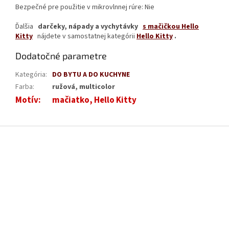
Bezpečné pre použitie v mikrovlnnej rúre: Nie
Ďalšia
darčeky, nápady a vychytávky
s mačičkou Hello
Kitty
nájdete v samostatnej kategórii
Hello Kitty
.
Dodatočné parametre
Kategória
:
DO BYTU A DO KUCHYNE
Farba
:
ružová, multicolor
Motív
:
mačiatko, Hello Kitty
Z
á
p
ä
t
i
e