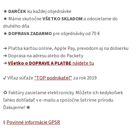
★
DARČEK
ku každej objednávke
★ Máme skutočne
VŠETKO SKLADOM
a odosielame do
druhého dňa
★
DOPRAVA ZADARMO
pre objednávky od 70 €
➜ Platba kartou online, Apple Pay, prevodom aj na dobierku
➜ Doprava na adresu alebo do Packety
➜
Všetko o DOPRAVE A PLATBE
nájdete
tu
✔ Víťaz súťaže
"TOP podnikateľ"
za rok 2019
♻ Faktúry zasielame elektronicky. Môžete ich kedykoľvek
ľahko dohľadať v e-mailu a spoločne šetríme prírodu.
Ďakujeme! ❀
§
Povinné informácie GPSR