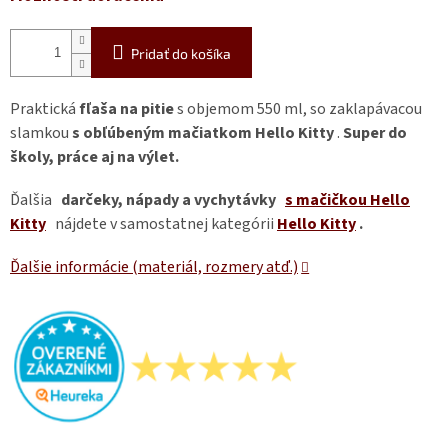
Pridať do košíka
Praktická
fľaša na pitie
s objemom 550 ml, so zaklapávacou
slamkou
s obľúbeným mačiatkom Hello Kitty
.
Super do
školy, práce aj na výlet.
Ďalšia
darčeky, nápady a vychytávky
s mačičkou Hello
Kitty
nájdete v samostatnej kategórii
Hello Kitty
.
Ďalšie informácie (materiál, rozmery atď.)