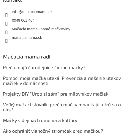
info
@
macaciamama.sk
0948 061 404
Mačacia mama - samé mačkoviny
macaciamama.sk
Mačacia mama radí
Prečo majú čarodejnice čierne mačky?
Pomoc, moja mačka uteká! Prevencia a riešenie útekov
mačiek v domácnosti
Projekty DIY "Urob si sám" pre milovníkov mačiek
Veľký mačací slovník: prečo mačky mňaukajú a trú sa o
nás?
Mačky v dejinách umenia a kultúry
Ako ochrániť vianočný stromček pred mačkou?