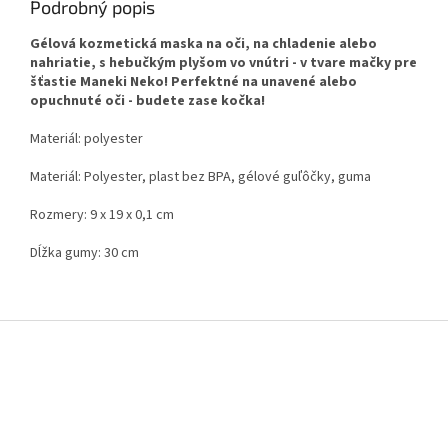
Podrobný popis
Gélová kozmetická maska na oči, na chladenie alebo
nahriatie, s hebučkým plyšom vo vnútri - v tvare mačky pre
šťastie Maneki Neko! Perfektné na unavené alebo
opuchnuté oči - budete zase kočka!
Materiál: polyester
Materiál: Polyester, plast bez BPA, gélové guľôčky, guma
Rozmery: 9 x 19 x 0,1 cm
Dĺžka gumy: 30 cm
Z
á
p
ä
t
i