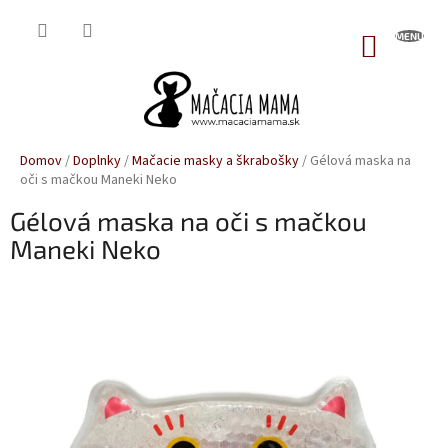
Prejsť
na
NÁKUP
obsah
KOŠÍK
Domov
/
Doplnky
/
Mačacie masky a škrabošky
/
Gélová maska na
oči s mačkou Maneki Neko
Gélová maska na oči s mačkou
Maneki Neko