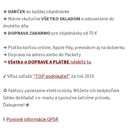
★
DARČEK
ku každej objednávke
★ Máme skutočne
VŠETKO SKLADOM
a odosielame do
druhého dňa
★
DOPRAVA ZADARMO
pre objednávky od 70 €
➜ Platba kartou online, Apple Pay, prevodom aj na dobierku
➜ Doprava na adresu alebo do Packety
➜
Všetko o DOPRAVE A PLATBE
nájdete
tu
✔ Víťaz súťaže
"TOP podnikateľ"
za rok 2019
♻ Faktúry zasielame elektronicky. Môžete ich kedykoľvek
ľahko dohľadať v e-mailu a spoločne šetríme prírodu.
Ďakujeme! ❀
§
Povinné informácie GPSR