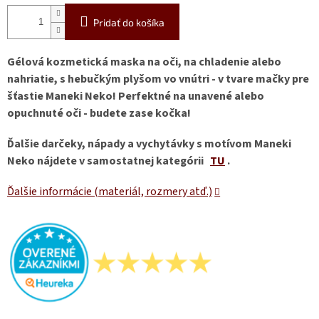
Pridať do košíka
Gélová kozmetická maska na oči, na chladenie alebo
nahriatie, s hebučkým plyšom vo vnútri - v tvare mačky pre
šťastie Maneki Neko! Perfektné na unavené alebo
opuchnuté oči - budete zase kočka!
Ďalšie darčeky, nápady a vychytávky s motívom Maneki
Neko nájdete v samostatnej kategórii
TU
.
Ďalšie informácie (materiál, rozmery atď.)