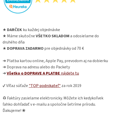
★
DARČEK
ku každej objednávke
★ Máme skutočne
VŠETKO SKLADOM
a odosielame do
druhého dňa
★
DOPRAVA ZADARMO
pre objednávky od 70 €
➜ Platba kartou online, Apple Pay, prevodom aj na dobierku
➜ Doprava na adresu alebo do Packety
➜
Všetko o DOPRAVE A PLATBE
nájdete
tu
✔ Víťaz súťaže
"TOP podnikateľ"
za rok 2019
♻ Faktúry zasielame elektronicky. Môžete ich kedykoľvek
ľahko dohľadať v e-mailu a spoločne šetríme prírodu.
Ďakujeme! ❀