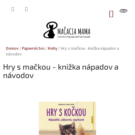
Prejsť
na
NÁKUP
obsah
KOŠÍK
Domov
/
Papierníctvo
/
Knihy
/
Hry s mačkou - knižka nápadov a
návodov
Hry s mačkou - knižka nápadov a
návodov