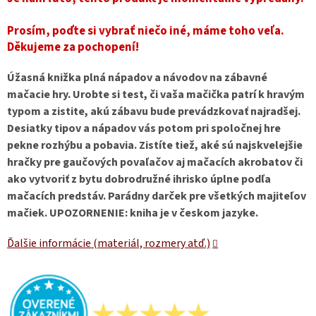
Prosím, poďte si vybrať niečo iné, máme toho veľa.
Děkujeme za pochopení!
Úžasná knižka plná nápadov a návodov na zábavné
mačacie hry. Urobte si test, či vaša mačička patrí k hravým
typom a zistite, akú zábavu bude prevádzkovať najradšej.
Desiatky tipov a nápadov vás potom pri spoločnej hre
pekne rozhýbu a pobavia. Zistíte tiež, aké sú najskvelejšie
hračky pre gaučových povaľačov aj mačacích akrobatov či
ako vytvoriť z bytu dobrodružné ihrisko úplne podľa
mačacích predstáv. Parádny darček pre všetkých majiteľov
mačiek. UPOZORNENIE: kniha je v českom jazyke.
Ďalšie informácie (materiál, rozmery atď.)