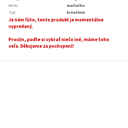
Motív
:
mačiatko
Typ
:
kreatívne
Je nám ľúto, tento produkt je momentálne
vypredaný.
Prosím, poďte si vybrať niečo iné, máme toho
veľa. Děkujeme za pochopení!
Z
á
p
ä
t
i
e