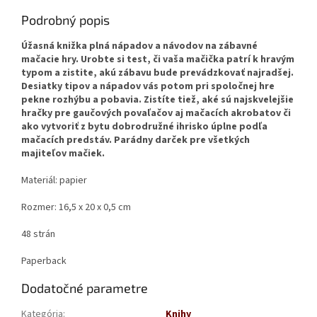
Podrobný popis
Úžasná knižka plná nápadov a návodov na zábavné
mačacie hry. Urobte si test, či vaša mačička patrí k hravým
typom a zistite, akú zábavu bude prevádzkovať najradšej.
Desiatky tipov a nápadov vás potom pri spoločnej hre
pekne rozhýbu a pobavia. Zistíte tiež, aké sú najskvelejšie
hračky pre gaučových povaľačov aj mačacích akrobatov či
ako vytvoriť z bytu dobrodružné ihrisko úplne podľa
mačacích predstáv. Parádny darček pre všetkých
majiteľov mačiek.
Materiál: papier
Rozmer:
16,5 x 20 x 0,5 cm
48 strán
Paperback
Dodatočné parametre
Kategória
:
Knihy