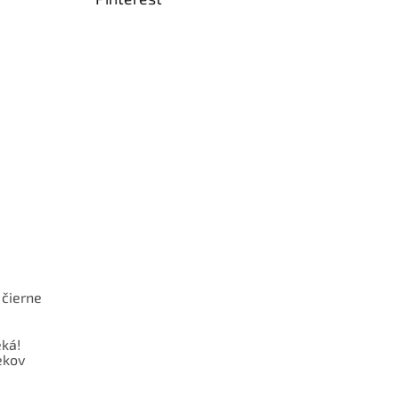
 čierne
ká!
ekov