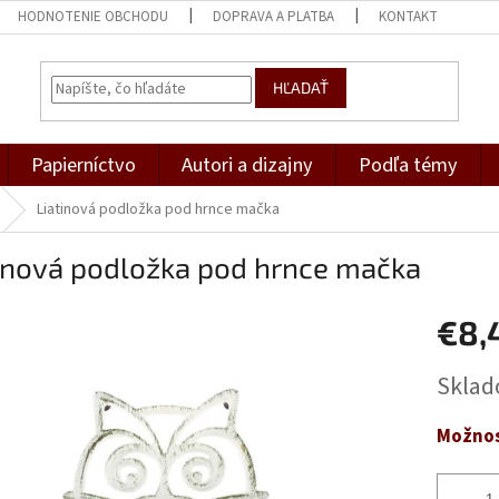
HODNOTENIE OBCHODU
DOPRAVA A PLATBA
KONTAKT
HĽADAŤ
Papierníctvo
Autori a dizajny
Podľa témy
Liatinová podložka pod hrnce mačka
tinová podložka pod hrnce mačka
€8,
Jednotk
Skla
cena:
Možnos