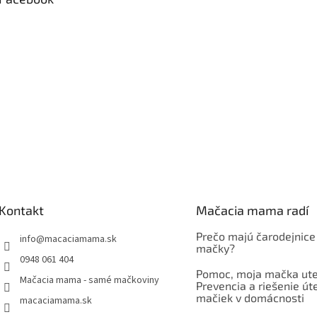
Kontakt
Mačacia mama radí
Prečo majú čarodejnice
info
@
macaciamama.sk
mačky?
0948 061 404
Pomoc, moja mačka ute
Mačacia mama - samé mačkoviny
Prevencia a riešenie út
mačiek v domácnosti
macaciamama.sk