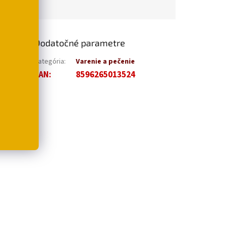
Dodatočné parametre
vicu
v tvare
Kategória
:
Varenie a pečenie
EAN
:
8596265013524