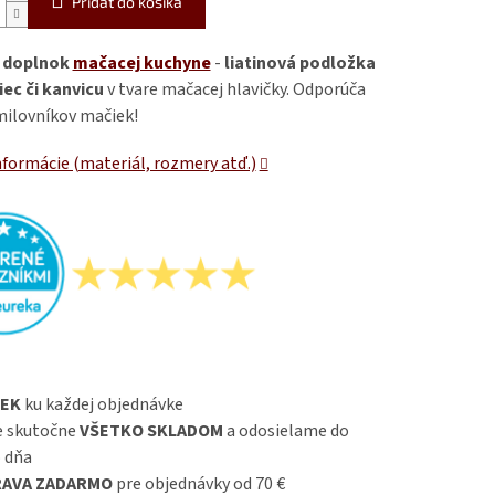
Pridať do košíka
ý doplnok
mačacej kuchyne
-
liatinová podložka
iec či kanvicu
v tvare mačacej hlavičky. Odporúča
milovníkov mačiek!
nformácie (materiál, rozmery atď.)
EK
ku každej objednávke
 skutočne
VŠETKO SKLADOM
a odosielame do
 dňa
AVA ZADARMO
pre objednávky od 70 €