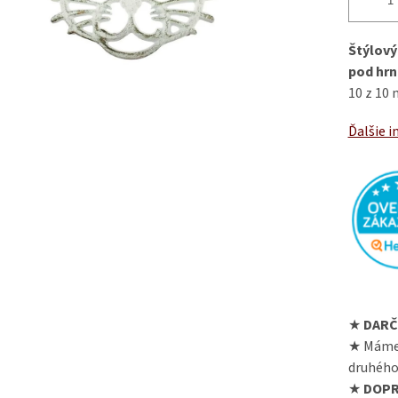
Štýlov
pod hrn
10 z 10 
Ďalšie i
★
DARČ
★ Máme
druhého
★
DOPR