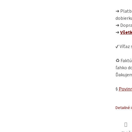
➜ Platba
dobierk
➜ Dopra
➜
Všet
✔ Víťaz
♻ Faktú
ľahko do
Ďakujem
§
Povinn
Detailné 