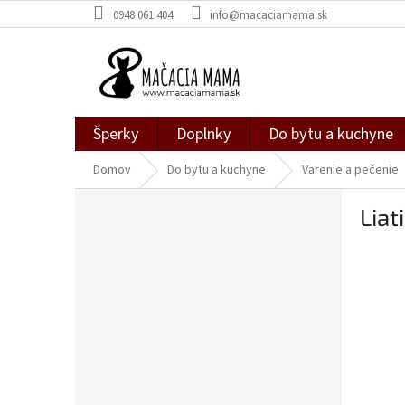
Prejsť
0948 061 404
info@macaciamama.sk
na
obsah
Šperky
Doplnky
Do bytu a kuchyne
Domov
Do bytu a kuchyne
Varenie a pečenie
B
Lia
o
č
n
ý
p
a
n
e
l