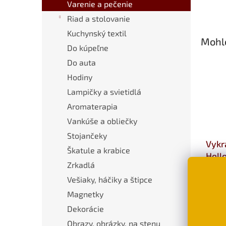
Varenie a pečenie
Riad a stolovanie
Kuchynský textil
Mohlo
Do kúpeľne
Do auta
Hodiny
Lampičky a svietidlá
Aromaterapia
Vankúše a obliečky
Stojančeky
Vykr
Škatule a krabice
Hello
Zrkadlá
€3,
Vešiaky, háčiky a štipce
D
Magnetky
Dekorácie
Obrazy, obrázky, na stenu