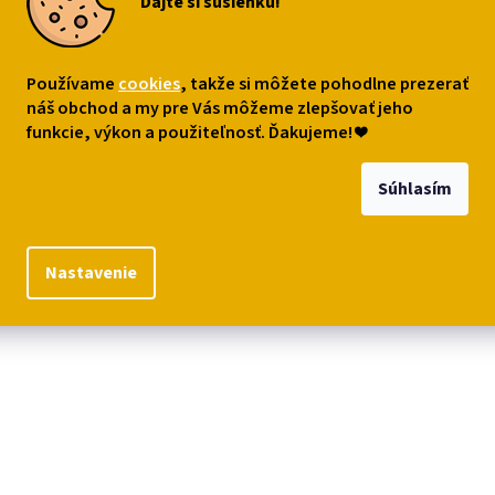
Dajte si sušienku!
s
Podobné (8)
Diskusia
Používame
cookies
, takže si môžete pohodlne prezerať
robný popis
náš obchod a my pre Vás môžeme zlepšovať jeho
funkcie, výkon a použiteľnosť. Ďakujeme!
❤
ový doplnok
mačacej kuchyne
-
liatinová podložka pod hrniec či kan
cej hlavičky. Odporúča 10 z 10 milovníkov mačiek!
Súhlasím
iál: liatina
r: 16,5 x 16,5 x 1,5 cm
Nastavenie