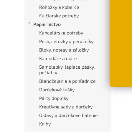
Popi
Rohožky a koberce
Fajčiarske potreby
Papierníctvo
Pod
Kancelárske potreby
Štýl
mača
Perá, ceruzky a peračníky
Bloky, notesy a záložky
Mater
Kalendáre a diáre
Rozme
Samolepky, lepiace pásky,
pečiatky
Blahoželania a pohľadnice
Darčekové tašky
Párty doplnky
Kreatívne sady a darčeky
Oslavy a darčekové balenie
Knihy