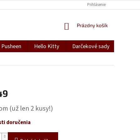
Prihlásenie
NÁKUPNÝ
Prázdny košík
KOŠÍK
Pusheen
Hello Kitty
Darčekové sady
Darček
49
ová
dom
(už len 2 kusy!)
ti doručenia