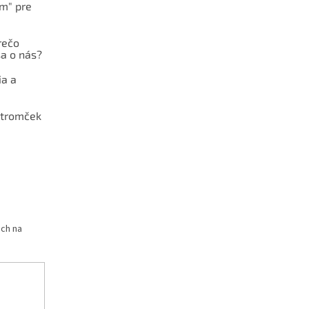
ám" pre
rečo
a o nás?
ia a
stromček
och na