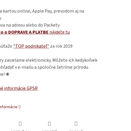
 kartou online, Apple Pay, prevodom aj na
u
va na adresu alebo do Packety
ko o DOPRAVE A PLATBE
nájdete
tu
 súťaže
"TOP podnikateľ"
za rok 2019
ry zasielame elektronicky. Môžete ich kedykoľvek
hľadať v e-mailu a spoločne šetríme prírodu.
e! ❀
é informácie GPSR
informácie