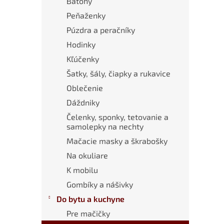
Batohy
Peňaženky
Púzdra a peračníky
Hodinky
Kľúčenky
Šatky, šály, čiapky a rukavice
Oblečenie
Dáždniky
Čelenky, sponky, tetovanie a
samolepky na nechty
Mačacie masky a škrabošky
Na okuliare
K mobilu
Gombíky a nášivky
Do bytu a kuchyne
Pre mačičky