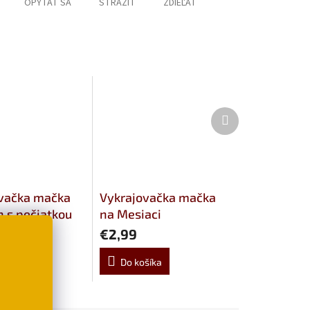
OPÝTAŤ SA
STRÁŽIŤ
ZDIEĽAŤ
Ďalší
produkt
vačka mačka
Vykrajovačka mačka
 s pečiatkou
na Mesiaci
€2,99
šíka
Do košíka