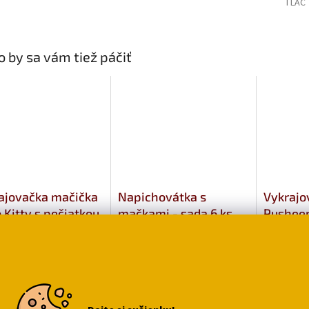
TLAČ
 by sa vám tiež páčiť
ajovačka mačička
Napichovátka s
Vykrajo
 Kitty s pečiatkou
mačkami - sada 6 ks
Pusheen
29
€3,79
€3,29
o košíka
Do košíka
Do ko