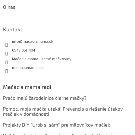
O nás
Kontakt
info
@
macaciamama.sk
0948 061 404
Mačacia mama - samé mačkoviny
macaciamama.sk
Mačacia mama radí
Prečo majú čarodejnice čierne mačky?
Pomoc, moja mačka uteká! Prevencia a riešenie útekov
mačiek v domácnosti
Projekty DIY "Urob si sám" pre milovníkov mačiek