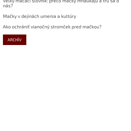
Veľký mačací slovník: prečo mačky mňaukajú a trú sa o
nás?
Mačky v dejinách umenia a kultúry
Ako ochrániť vianočný stromček pred mačkou?
ARCHÍV