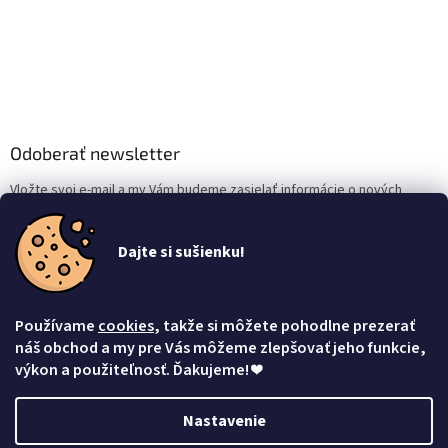
Odoberať newsletter
Vložte svoj e-mail a my Vám budeme zasielať informácie o nových
produktoch na našom e-shope.
Dajte si sušienku!
Email
Vložením e-mailu súhlasíte s
podmienkami ochrany osobných údajov
Používame
cookies
, takže si môžete pohodlne prezerať
Prihlásiť sa
náš obchod a my pre Vás môžeme zlepšovať jeho funkcie,
výkon a použiteľnosť. Ďakujeme!
❤
Nastavenie
Vytvoril Shoptet