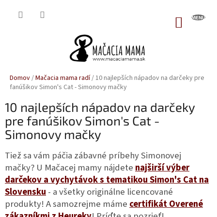
Prejsť
na
NÁKUP
obsah
KOŠÍK
Domov
/
Mačacia mama radí
/
10 najlepších nápadov na darčeky pre
fanúšikov Simon's Cat - Simonovy mačky
10 najlepších nápadov na darčeky
pre fanúšikov Simon's Cat -
Simonovy mačky
Tiež sa vám páčia zábavné príbehy Simonovej
mačky? U Mačacej mamy nájdete
najširší výber
darčekov a vychytávok s tematikou Simon's Cat na
Slovensku
- a všetky originálne licencované
produkty! A samozrejme máme
certifikát Overené
zákazníkmi z Heureky
! Príďte sa pozrieť!