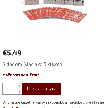
€5,49
Jednotková
Skladom
(viac ako 5 kusov)
cena:
Možnosti doručenia
Pridať do košíka
Originálne
kúzelné karty s japonskou mačičkou pre šťastie