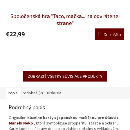
Spoločenská hra "Taco, mačka... na odvrátenej
strane"
€22,99
Do košíka
ZOBRAZIŤ VŠETKY SÚVISIACE PRODUKTY
Popis
Podobné (2)
Diskusia
Podrobný popis
Originálne
kúzelné karty s japonskou mačičkou pre šťastie
Maneki Neko
, ktorá symbolizuje prosperitu, šťastie a ochranu.
Karty kombinujú hravý design so zlatými detailmi s výkladovými