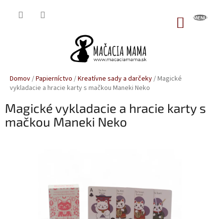
Prejsť
na
NÁKUP
obsah
KOŠÍK
Domov
/
Papierníctvo
/
Kreatívne sady a darčeky
/
Magické
vykladacie a hracie karty s mačkou Maneki Neko
Magické vykladacie a hracie karty s
mačkou Maneki Neko