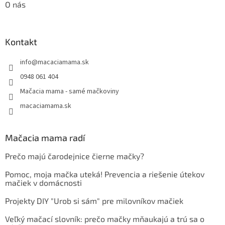
O nás
Kontakt
info
@
macaciamama.sk
0948 061 404
Mačacia mama - samé mačkoviny
macaciamama.sk
Mačacia mama radí
Prečo majú čarodejnice čierne mačky?
Pomoc, moja mačka uteká! Prevencia a riešenie útekov
mačiek v domácnosti
Projekty DIY "Urob si sám" pre milovníkov mačiek
Veľký mačací slovník: prečo mačky mňaukajú a trú sa o