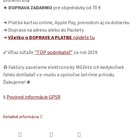
druhého dňa
★
DOPRAVA ZADARMO
pre objednávky od 70 €
➜ Platba kartou online, Apple Pay, prevodom aj na dobierku
➜ Doprava na adresu alebo do Packety
➜
Všetko o DOPRAVE A PLATBE
nájdete
tu
✔ Víťaz súťaže
"TOP podnikateľ"
za rok 2019
♻ Faktúry zasielame elektronicky. Môžete ich kedykoľvek
ľahko dohľadať v e-mailu a spoločne šetríme prírodu.
Ďakujeme! ❀
§
Povinné informácie GPSR
Detailné informácie