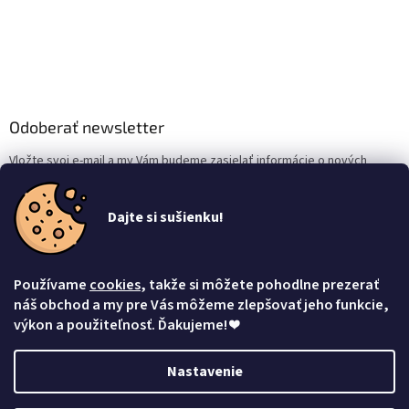
Odoberať newsletter
Vložte svoj e-mail a my Vám budeme zasielať informácie o nových
produktoch na našom e-shope.
Dajte si sušienku!
Email
Vložením e-mailu súhlasíte s
podmienkami ochrany osobných údajov
Používame
cookies
, takže si môžete pohodlne prezerať
Prihlásiť sa
náš obchod a my pre Vás môžeme zlepšovať jeho funkcie,
výkon a použiteľnosť. Ďakujeme!
❤
Nastavenie
Vytvoril Shoptet