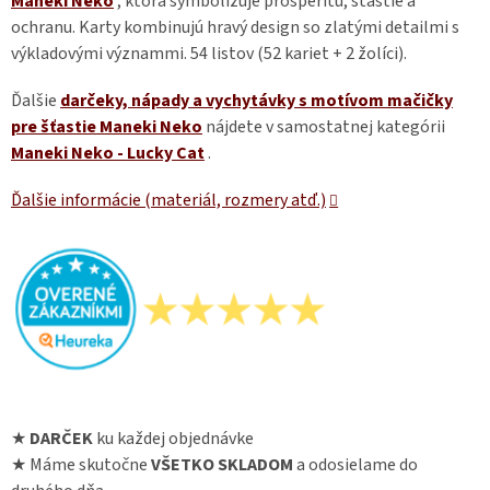
Maneki Neko
, ktorá symbolizuje prosperitu, šťastie a
ochranu. Karty kombinujú hravý design so zlatými detailmi s
výkladovými význammi. 54 listov (52 kariet + 2 žolíci).
Ďalšie
darčeky, nápady a vychytávky s motívom mačičky
pre šťastie Maneki Neko
nájdete v samostatnej kategórii
Maneki Neko - Lucky Cat
.
Ďalšie informácie (materiál, rozmery atď.)
★
DARČEK
ku každej objednávke
★ Máme skutočne
VŠETKO SKLADOM
a odosielame do