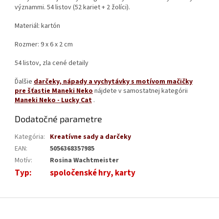
význammi. 54 listov (52 kariet + 2 žolíci).
Materiál: kartón
Rozmer: 9 x 6 x 2 cm
54 listov, zla
cené detaily
Ďalšie
darčeky, nápady a vychytávky s motívom mačičky
pre šťastie Maneki Neko
nájdete v samostatnej kategórii
Maneki Neko - Lucky Cat
.
Dodatočné parametre
Kategória
:
Kreatívne sady a darčeky
EAN
:
5056368357985
Motív
:
Rosina Wachtmeister
Typ
:
spoločenské hry, karty
Z
á