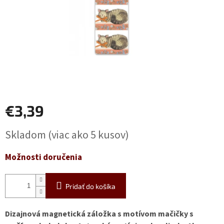
€3,39
Jednotková
Skladom
(viac ako 5 kusov)
cena:
Možnosti doručenia
Pridať do košíka
Dizajnová magnetická záložka s motívom mačičky s