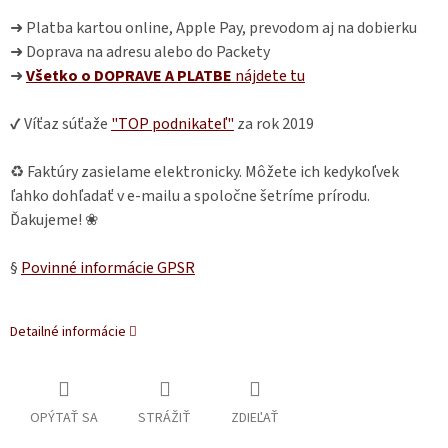
➜ Platba kartou online, Apple Pay, prevodom aj na dobierku
➜ Doprava na adresu alebo do Packety
➜
Všetko o DOPRAVE A PLATBE
nájdete
tu
✔ Víťaz súťaže
"TOP podnikateľ"
za rok 2019
♻ Faktúry zasielame elektronicky. Môžete ich kedykoľvek
ľahko dohľadať v e-mailu a spoločne šetríme prírodu.
Ďakujeme! ❀
§
Povinné informácie GPSR
Detailné informácie
OPÝTAŤ SA
STRÁŽIŤ
ZDIEĽAŤ