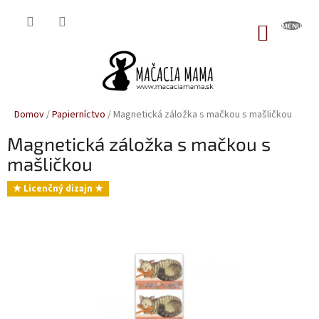
Prejsť
na
NÁKUP
obsah
KOŠÍK
Domov
/
Papierníctvo
/
Magnetická záložka s mačkou s mašličkou
Magnetická záložka s mačkou s
mašličkou
★ Licenčný dizajn ★