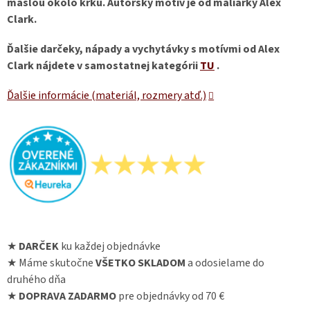
mašľou okolo krku. Autorský motív je od maliarky Alex
Clark.
Ďalšie darčeky, nápady a vychytávky s motívmi od Alex
Clark nájdete v samostatnej kategórii
TU
.
Ďalšie informácie (materiál, rozmery atď.)
★
DARČEK
ku každej objednávke
★ Máme skutočne
VŠETKO SKLADOM
a odosielame do
druhého dňa
★
DOPRAVA ZADARMO
pre objednávky od 70 €