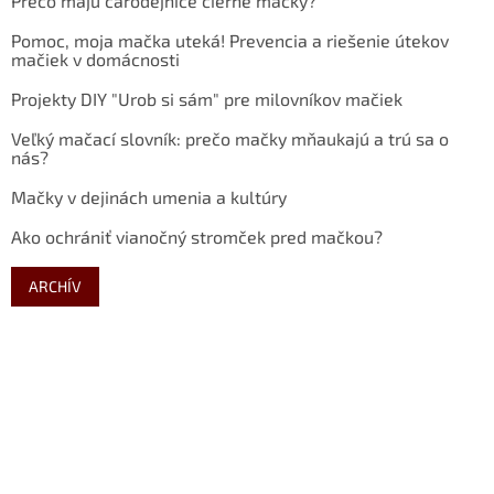
Prečo majú čarodejnice čierne mačky?
Pomoc, moja mačka uteká! Prevencia a riešenie útekov
mačiek v domácnosti
Projekty DIY "Urob si sám" pre milovníkov mačiek
Veľký mačací slovník: prečo mačky mňaukajú a trú sa o
nás?
Mačky v dejinách umenia a kultúry
Ako ochrániť vianočný stromček pred mačkou?
ARCHÍV