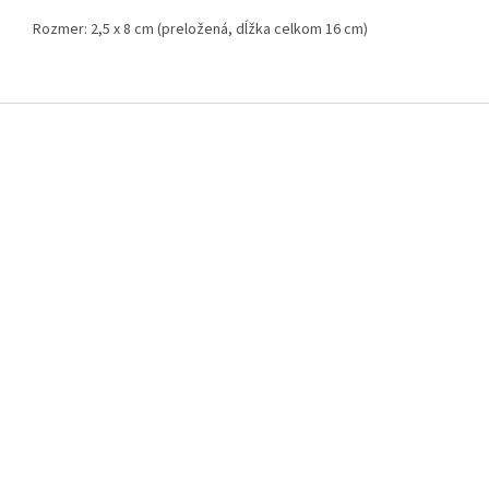
Rozmer: 2,5 x 8 cm (preložená, dĺžka celkom 16 cm)
Z
á
p
ä
t
i
e