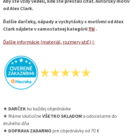
Aby ste vždy vedeli, kde ste prestali čítať. Autorský motív
od Alex Clark.
Ďalšie darčeky, nápady a vychytávky s motívmi od Alex
Clark nájdete v samostatnej kategórii
TU
.
Ďalšie informácie (materiál, rozmery atď.)
★
DARČEK
ku každej objednávke
★ Máme skutočne
VŠETKO SKLADOM
a odosielame do
druhého dňa
★
DOPRAVA ZADARMO
pre objednávky od 70 €