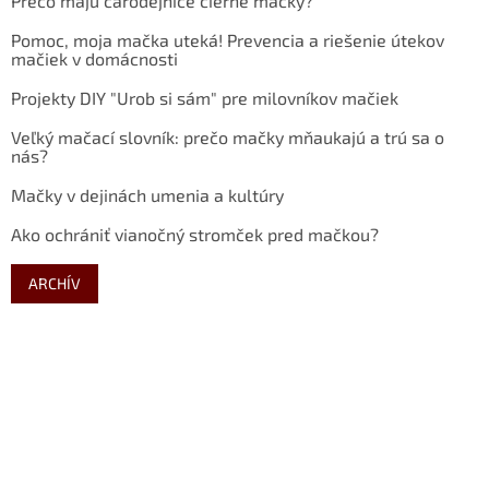
Prečo majú čarodejnice čierne mačky?
Pomoc, moja mačka uteká! Prevencia a riešenie útekov
mačiek v domácnosti
Projekty DIY "Urob si sám" pre milovníkov mačiek
Veľký mačací slovník: prečo mačky mňaukajú a trú sa o
nás?
Mačky v dejinách umenia a kultúry
Ako ochrániť vianočný stromček pred mačkou?
ARCHÍV