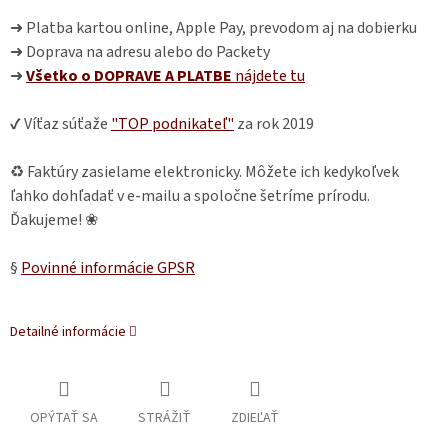
➜ Platba kartou online, Apple Pay, prevodom aj na dobierku
➜ Doprava na adresu alebo do Packety
➜
Všetko o DOPRAVE A PLATBE
nájdete
tu
✔ Víťaz súťaže
"TOP podnikateľ"
za rok 2019
♻ Faktúry zasielame elektronicky. Môžete ich kedykoľvek
ľahko dohľadať v e-mailu a spoločne šetríme prírodu.
Ďakujeme! ❀
§
Povinné informácie GPSR
Detailné informácie
OPÝTAŤ SA
STRÁŽIŤ
ZDIEĽAŤ