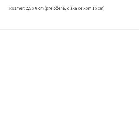
Rozmer: 2,5 x 8 cm (preložená, dĺžka celkom 16 cm)
Z
á
p
ä
t
i
e