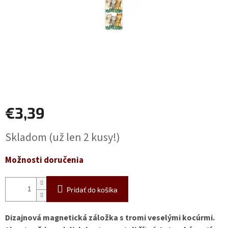
€3,39
Jednotková
Skladom
(už len 2 kusy!)
cena:
Možnosti doručenia
Pridať do košíka
Dizajnová magnetická záložka s tromi veselými kocúrmi.