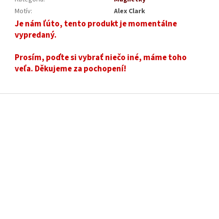
Motív
:
Alex Clark
Je nám ľúto, tento produkt je momentálne
vypredaný.
Prosím, poďte si vybrať niečo iné, máme toho
veľa. Děkujeme za pochopení!
Z
á
p
ä
t
i
e