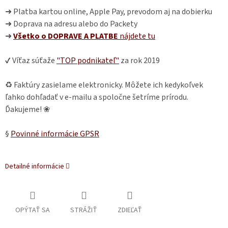
➜ Platba kartou online, Apple Pay, prevodom aj na dobierku
➜ Doprava na adresu alebo do Packety
➜
Všetko o DOPRAVE A PLATBE
nájdete
tu
✔ Víťaz súťaže
"TOP podnikateľ"
za rok 2019
♻ Faktúry zasielame elektronicky. Môžete ich kedykoľvek
ľahko dohľadať v e-mailu a spoločne šetríme prírodu.
Ďakujeme! ❀
§
Povinné informácie GPSR
Detailné informácie
OPÝTAŤ SA
STRÁŽIŤ
ZDIEĽAŤ