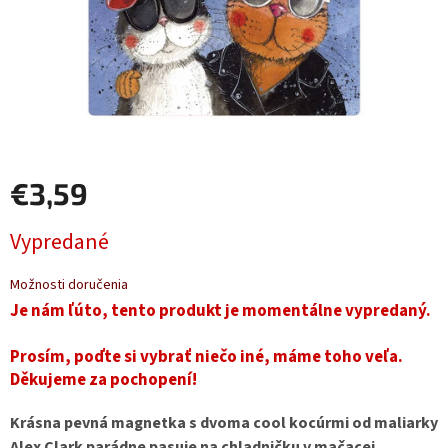
€3,59
Jednotková
Vypredané
cena:
Možnosti doručenia
Je nám ľúto, tento produkt je momentálne vypredaný.
Prosím, poďte si vybrať niečo iné, máme toho veľa.
Děkujeme za pochopení!
Krásna pevná magnetka s dvoma cool kocúrmi od maliarky
Alex Clark parádne pasuje na chladničku v mačacej