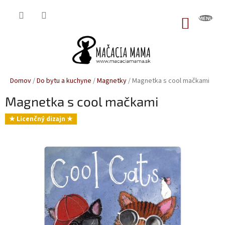
Prejsť
na
NÁKUP
obsah
KOŠÍK
Domov
/
Do bytu a kuchyne
/
Magnetky
/
Magnetka s cool mačkami
Magnetka s cool mačkami
★ Licenčný dizajn ★