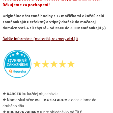
Děkujeme za pochopení!
Originálne nástenné hodiny s 12 mačičkami v každú celú
zamňaukajú! Perfektný a vtipný darček do mačacej
domácnosti. A sú chytré - od 22.00 do 5.00 nemňaukajú ;-)
Ďalšie informácie (materiál, rozmery atď.)
★
DARČEK
ku každej objednávke
★ Máme skutočne
VŠETKO SKLADOM
a odosielame do
druhého dňa
★
DOPRAVA ZADARMO
pre objednávky od 70 €