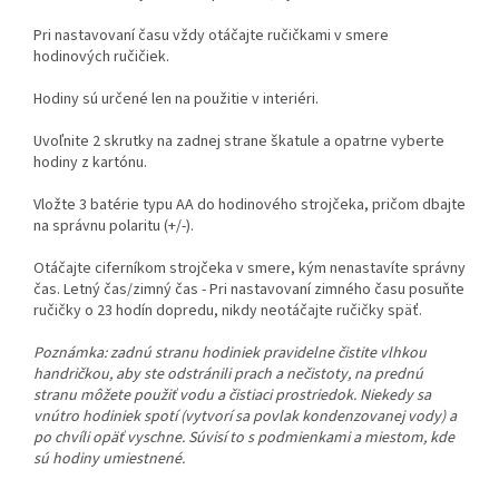
Pri nastavovaní času vždy otáčajte ručičkami v smere
hodinových ručičiek.
Hodiny sú určené len na použitie v interiéri.
Uvoľnite 2 skrutky na zadnej strane škatule a opatrne vyberte
hodiny z kartónu.
Vložte 3 batérie typu AA do hodinového strojčeka, pričom dbajte
na správnu polaritu (+/-).
Otáčajte ciferníkom strojčeka v smere, kým nenastavíte správny
čas. Letný čas/zimný čas - Pri nastavovaní zimného času posuňte
ručičky o 23 hodín dopredu, nikdy neotáčajte ručičky späť.
Poznámka: zadnú stranu hodiniek pravidelne čistite vlhkou
handričkou, aby ste odstránili prach a nečistoty, na prednú
stranu môžete použiť vodu a čistiaci prostriedok. Niekedy sa
vnútro hodiniek spotí (vytvorí sa povlak kondenzovanej vody) a
po chvíli opäť vyschne. Súvisí to s podmienkami a miestom, kde
sú hodiny umiestnené.