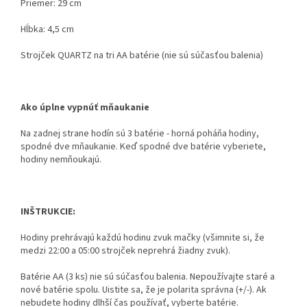
Priemer: 29 cm
Hĺbka: 4,5 cm
Strojček QUARTZ na tri AA batérie (nie sú súčasťou balenia)
Ako úplne vypnúť mňaukanie
Na zadnej strane hodín sú 3 batérie - horná poháňa hodiny,
spodné dve mňaukanie. Keď spodné dve batérie vyberiete,
hodiny nemňoukajú.
INŠTRUKCIE:
Hodiny prehrávajú každú hodinu zvuk mačky (všimnite si, že
medzi 22:00 a 05:00 strojček neprehrá žiadny zvuk).
Batérie AA (3 ks) nie sú súčasťou balenia. Nepoužívajte staré a
nové batérie spolu. Uistite sa, že je polarita správna (+/-). Ak
nebudete hodiny dlhší čas používať, vyberte batérie.