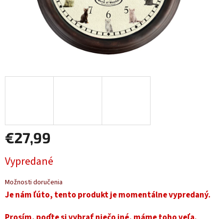
€27,99
Jednotková
Vypredané
cena:
Možnosti doručenia
Je nám ľúto, tento produkt je momentálne vypredaný.
Prosím, poďte si vybrať niečo iné, máme toho veľa.