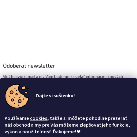
Odoberať newsletter
Vložte svoj e-mail a my Vám budeme zasielať informácie o nových
produktoch na našom e-shope.
Dajte si sušienku!
Email
Vložením e-mailu súhlasíte s
podmienkami ochrany osobných údajov
Používame
cookies
, takže si môžete pohodlne prezerať
Prihlásiť sa
náš obchod a my pre Vás môžeme zlepšovať jeho funkcie,
výkon a použiteľnosť. Ďakujeme!
❤