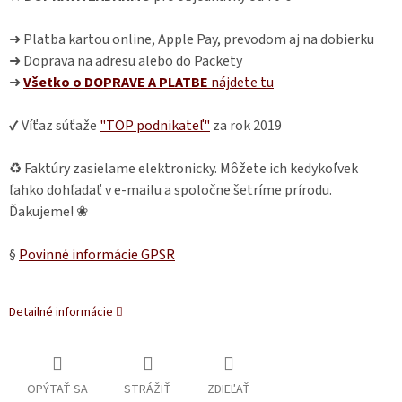
➜ Platba kartou online, Apple Pay, prevodom aj na dobierku
➜ Doprava na adresu alebo do Packety
➜
Všetko o DOPRAVE A PLATBE
nájdete
tu
✔ Víťaz súťaže
"TOP podnikateľ"
za rok 2019
♻ Faktúry zasielame elektronicky. Môžete ich kedykoľvek
ľahko dohľadať v e-mailu a spoločne šetríme prírodu.
Ďakujeme! ❀
§
Povinné informácie GPSR
Detailné informácie
OPÝTAŤ SA
STRÁŽIŤ
ZDIEĽAŤ