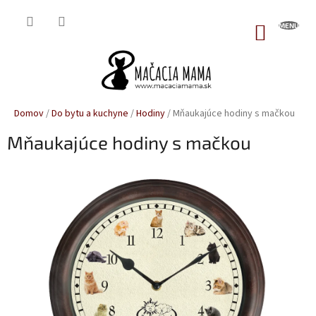
Prejsť
na
NÁKUP
obsah
KOŠÍK
Domov
/
Do bytu a kuchyne
/
Hodiny
/
Mňaukajúce hodiny s mačkou
Mňaukajúce hodiny s mačkou