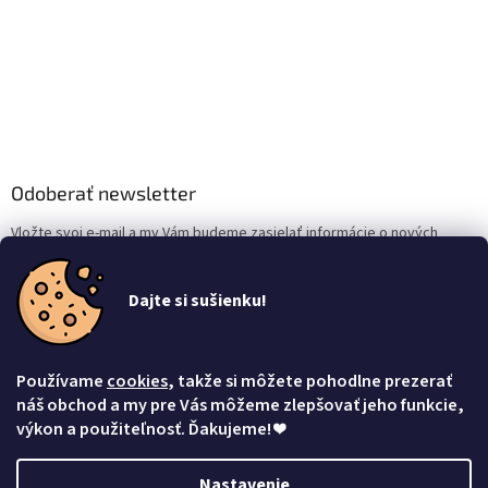
Odoberať newsletter
Vložte svoj e-mail a my Vám budeme zasielať informácie o nových
produktoch na našom e-shope.
Dajte si sušienku!
Email
Vložením e-mailu súhlasíte s
podmienkami ochrany osobných údajov
Používame
cookies
, takže si môžete pohodlne prezerať
Prihlásiť sa
náš obchod a my pre Vás môžeme zlepšovať jeho funkcie,
výkon a použiteľnosť. Ďakujeme!
❤
Nastavenie