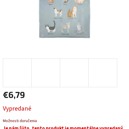
€6,79
Jednotková
Vypredané
cena:
Možnosti doručenia
Je nám ľúto, tento produkt je momentálne vypredaný.