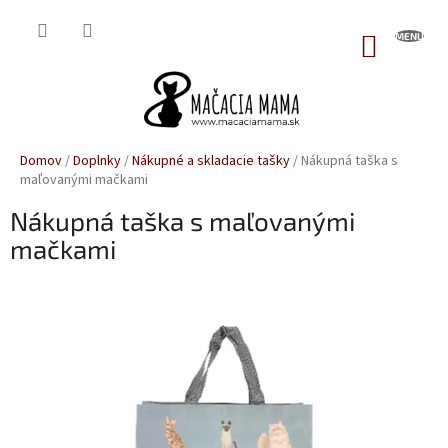
Prejsť
na
NÁKUP
obsah
KOŠÍK
Domov
/
Doplnky
/
Nákupné a skladacie tašky
/
Nákupná taška s
maľovanými mačkami
Nákupná taška s maľovanými
mačkami