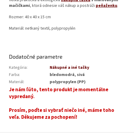
Veľká praktická a ekologická
nákupná taška
s maľovanými
mačičkami
, ktorá odnesie váš nákup a postráži
peňaženku
.
Rozmer: 40 x 40 x 15 cm
Materiál: netkaný textil, polypropylén
Dodatočné parametre
Kategória
:
Nákupné a iné tašky
Farba
:
bledomodrá, sivá
Materiál
:
polypropylen (PP)
Je nám ľúto, tento produkt je momentálne
vypredaný.
Prosím, poďte si vybrať niečo iné, máme toho
veľa. Děkujeme za pochopení!