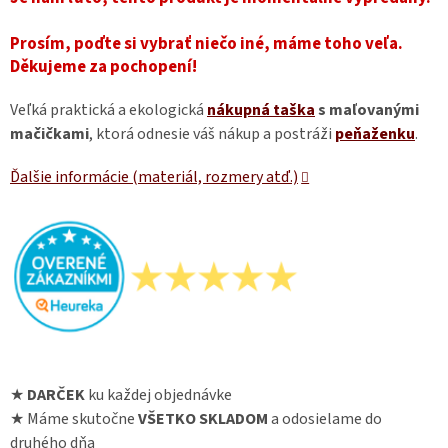
Prosím, poďte si vybrať niečo iné, máme toho veľa.
Děkujeme za pochopení!
Veľká praktická a ekologická
nákupná taška
s maľovanými
mačičkami
, ktorá odnesie váš nákup a postráži
peňaženku
.
Ďalšie informácie (materiál, rozmery atď.)
★
DARČEK
ku každej objednávke
★ Máme skutočne
VŠETKO SKLADOM
a odosielame do
druhého dňa