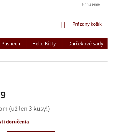
Prihlásenie
NÁKUPNÝ
Prázdny košík
KOŠÍK
Pusheen
Hello Kitty
Darčekové sady
Darček
79
ová
dom
(už len 3 kusy!)
ti doručenia