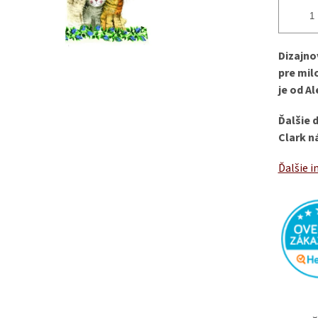
Dizajno
pre mil
je od Al
Ďalšie 
Clark n
Ďalšie i