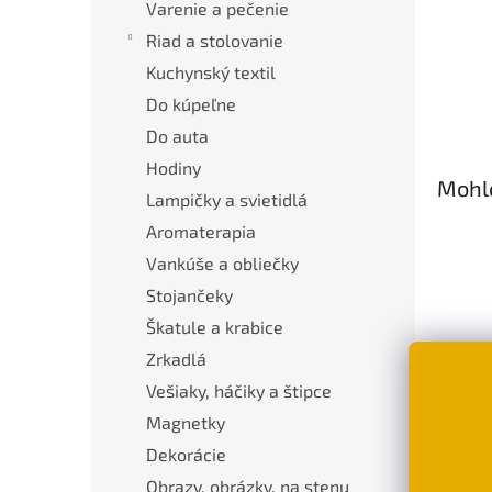
Varenie a pečenie
Riad a stolovanie
Kuchynský textil
Do kúpeľne
Do auta
Hodiny
Mohlo
Lampičky a svietidlá
Aromaterapia
Vankúše a obliečky
Stojančeky
Škatule a krabice
Zrkadlá
Vešiaky, háčiky a štipce
Darč
Magnetky
e-sh
Dekorácie
mam
Obrazy, obrázky, na stenu