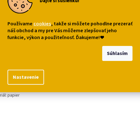
Dajte si sušienku!
10
€0,69
variantu
variantu
Do ko
Používame
cookies
, takže si môžete pohodlne prezerať
náš obchod a my pre Vás môžeme zlepšovať jeho
s
Podobné (6)
Diskusia
funkcie, výkon a použiteľnosť. Ďakujeme!
❤
Súhlasím
robný popis
jnové narodeninové blahoželanie s tromi kocúrmi, pre milovníkov m
rené. Autorský obrázok je od Alex Clark.
Nastavenie
er želania: cca 16 x 16 cm
iál: papier