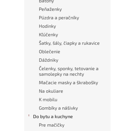
Batohy
Peňaženky
Púzdra a peračníky
Hodinky
Kľúčenky
Šatky, šály, čiapky a rukavice
Oblečenie
Dáždniky
Čelenky, sponky, tetovanie a
samolepky na nechty
Mačacie masky a škrabošky
Na okuliare
K mobilu
Gombíky a nášivky
Do bytu a kuchyne
Pre mačičky