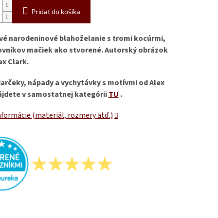
Pridať do košíka
vé narodeninové blahoželanie s tromi kocúrmi,
ovníkov mačiek ako stvorené. Autorský obrázok
ex Clark.
darčeky, nápady a vychytávky s motívmi od Alex
ájdete v samostatnej kategórii
TU
.
nformácie (materiál, rozmery atď.)