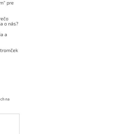
ám" pre
rečo
a o nás?
ia a
stromček
och na