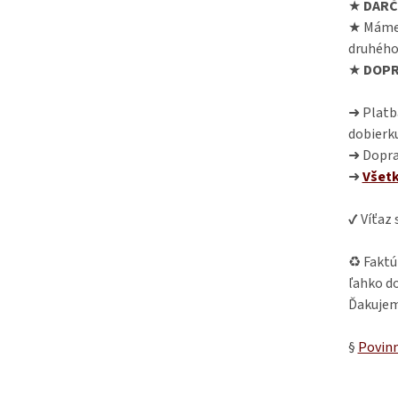
★
DARČ
★ Máme
druhého
★
DOPR
➜ Platba
dobierk
➜ Dopra
➜
Všet
✔ Víťaz
♻ Faktú
ľahko do
Ďakujem
§
Povinn