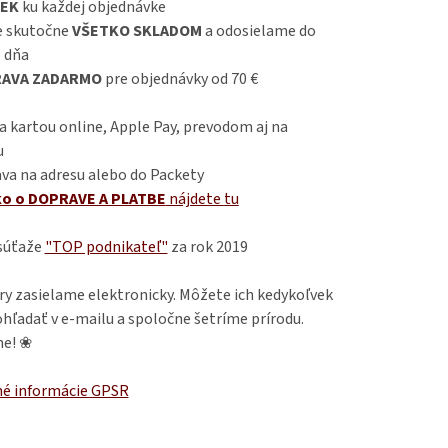
EK
ku každej objednávke
 skutočne
VŠETKO SKLADOM
a odosielame do
 dňa
AVA ZADARMO
pre objednávky od 70 €
 kartou online, Apple Pay, prevodom aj na
u
va na adresu alebo do Packety
ko o DOPRAVE A PLATBE
nájdete
tu
 súťaže
"TOP podnikateľ"
za rok 2019
ry zasielame elektronicky. Môžete ich kedykoľvek
hľadať v e-mailu a spoločne šetríme prírodu.
e! ❀
é informácie GPSR