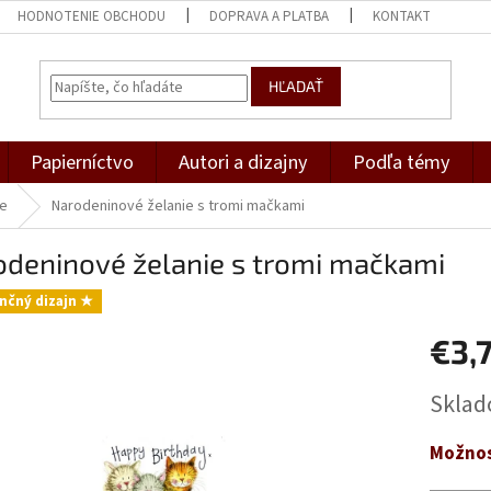
HODNOTENIE OBCHODU
DOPRAVA A PLATBA
KONTAKT
HĽADAŤ
Papierníctvo
Autori a dizajny
Podľa témy
ce
Narodeninové želanie s tromi mačkami
odeninové želanie s tromi mačkami
nčný dizajn ★
€3,
Jednotk
Skla
cena:
Možnos