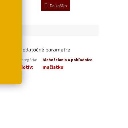
šíka
Do košíka
Dodatočné parametre
ačiek ako
Kategória
:
Blahoželania a pohľadnice
Motív
:
mačiatko