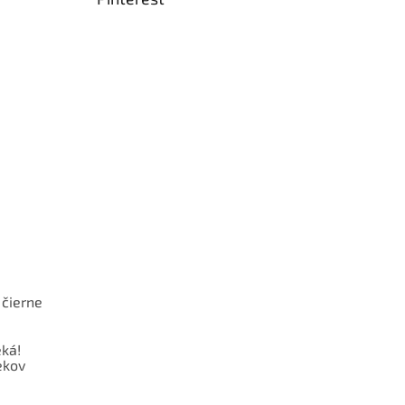
 čierne
ká!
ekov