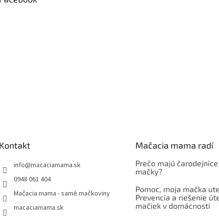
Kontakt
Mačacia mama radí
Prečo majú čarodejnice
info
@
macaciamama.sk
mačky?
0948 061 404
Pomoc, moja mačka ute
Mačacia mama - samé mačkoviny
Prevencia a riešenie út
mačiek v domácnosti
macaciamama.sk