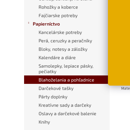
€
od
Rohožky a koberce
Fajčiarske potreby
Papierníctvo
Popi
Kancelárske potreby
Perá, ceruzky a peračníky
Bloky, notesy a záložky
Pod
Kalendáre a diáre
Diza
Samolepky, lepiace pásky,
stvo
pečiatky
Rozm
Blahoželania a pohľadnice
Darčekové tašky
Mater
Párty doplnky
Kreatívne sady a darčeky
Oslavy a darčekové balenie
Knihy