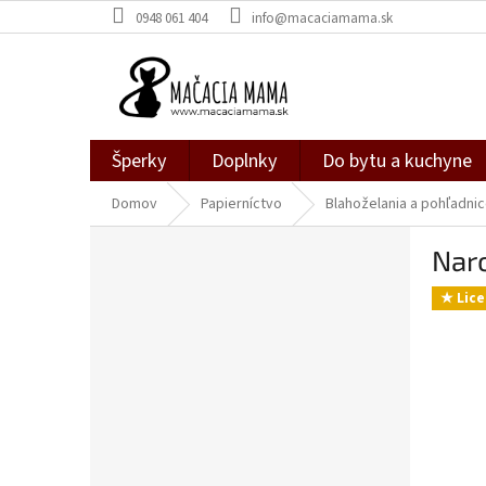
Prejsť
0948 061 404
info@macaciamama.sk
na
obsah
Šperky
Doplnky
Do bytu a kuchyne
Domov
Papierníctvo
Blahoželania a pohľadni
B
Nar
o
č
★ Lice
n
ý
p
a
n
e
l