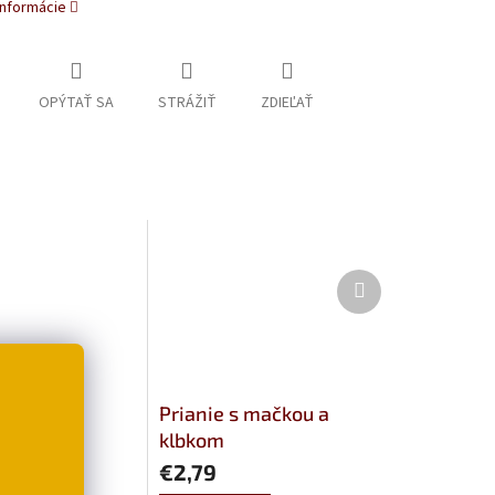
informácie
OPÝTAŤ SA
STRÁŽIŤ
ZDIEĽAŤ
Ďalší
produkt
lanie so
Prianie s mačkou a
vanými
klbkom
i
€2,79