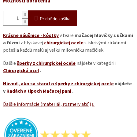
Možnosti doručenia
Pridať do košíka
Krásne náušnice - kôstky
v tvare
mačacej hlavičky s uškami
a fúzmi
z blýskavej
chirurgickej ocele
s iskrivými zirkónmi
potešia každú malú aj veľkú milovníčku mačičiek.
Ďalšie
šperky z chirurgickej ocele
nájdete v kategórii
Chirurgická oceľ
.
Návod
, ako sa starať o šperky z chirurgickej ocele
nájdete
v
Radách a tipoch Mačacej pani
.
Ďalšie informácie (materiál, rozmery atď.)