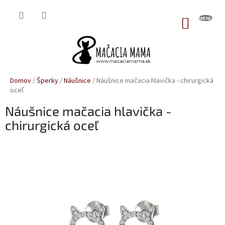
Prejsť
na
NÁKUP
obsah
KOŠÍK
Domov
/
Šperky
/
Náušnice
/
Náušnice mačacia hlavička - chirurgická
oceľ
Náušnice mačacia hlavička -
chirurgická oceľ