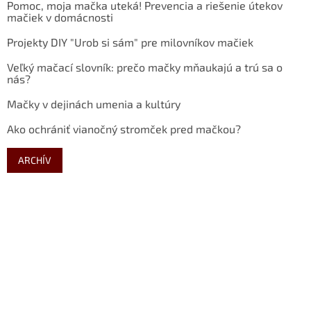
Pomoc, moja mačka uteká! Prevencia a riešenie útekov
mačiek v domácnosti
Projekty DIY "Urob si sám" pre milovníkov mačiek
Veľký mačací slovník: prečo mačky mňaukajú a trú sa o
nás?
Mačky v dejinách umenia a kultúry
Ako ochrániť vianočný stromček pred mačkou?
ARCHÍV