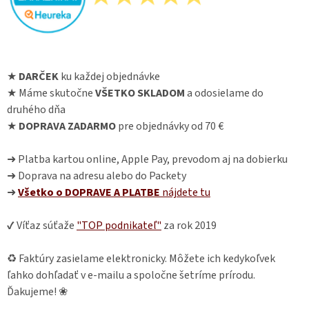
★
DARČEK
ku každej objednávke
★ Máme skutočne
VŠETKO SKLADOM
a odosielame do
druhého dňa
★
DOPRAVA ZADARMO
pre objednávky od 70 €
➜ Platba kartou online, Apple Pay, prevodom aj na dobierku
➜ Doprava na adresu alebo do Packety
➜
Všetko o DOPRAVE A PLATBE
nájdete
tu
✔ Víťaz súťaže
"TOP podnikateľ"
za rok 2019
♻ Faktúry zasielame elektronicky. Môžete ich kedykoľvek
ľahko dohľadať v e-mailu a spoločne šetríme prírodu.
Ďakujeme! ❀