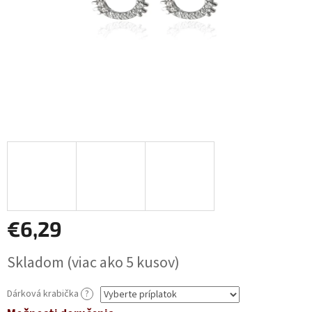
€6,29
Jednotková
Skladom
(viac ako 5 kusov)
cena:
Dárková krabička
?