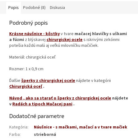
Popis
Podobné (8)
Diskusia
Podrobný popis
Krásne náušnice - kôstky
v tvare
mačacej hlavičky s uškami
a fúzmi
z blýskavej
chirurgickej ocele
s iskrivými zirkónmi
potešia každú malú aj veľkú milovníčku mačičiek.
Materiál: chirurgická oceľ
Rozmer: 1 x 0,9 cm
Ďalšie
šperky z chirurgickej ocele
nájdete v kategórii
Chirurgická oceľ
.
Návod
, ako sa starať o šperky z chirurgickej ocele
nájdete
v
Radách a tipoch Mačacej pani
.
Dodatočné parametre
Kategória
:
Náušnice - s mačkami, mačací a v tvare mačiek
Farba
:
strieborná