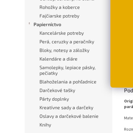
Rohožky a koberce
Fajčiarske potreby
Prív
chiru
Papierníctvo
opál
€11,
Kancelárske potreby
Perá, ceruzky a peračníky
D
Bloky, notesy a záložky
Kalendáre a diáre
Samolepky, lepiace pásky,
Popi
pečiatky
Blahoželania a pohľadnice
Pod
Darčekové tašky
Párty doplnky
Orig
pará
Kreatívne sady a darčeky
Oslavy a darčekové balenie
Mater
Knihy
Rozm