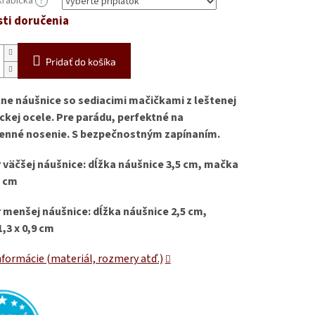
krabička
?
ti doručenia
Pridať do košíka
lne náušnice so sediacimi mačičkami z leštenej
ickej ocele. Pre parádu, perfektné na
nné nosenie. S bezpečnostným zapínaním.
väčšej náušnice: dĺžka náušnice 3,5 cm, mačka
2 cm
menšej náušnice: dĺžka náušnice 2,5 cm,
,3 x 0,9 cm
nformácie (materiál, rozmery atď.)