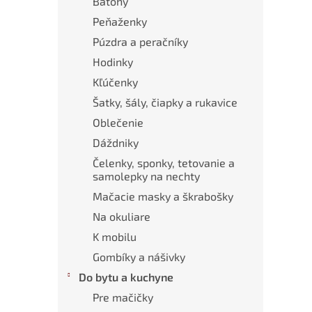
Batohy
Peňaženky
Púzdra a peračníky
Hodinky
Kľúčenky
Šatky, šály, čiapky a rukavice
Oblečenie
Dáždniky
Čelenky, sponky, tetovanie a
samolepky na nechty
Mačacie masky a škrabošky
Na okuliare
K mobilu
Gombíky a nášivky
Do bytu a kuchyne
Pre mačičky