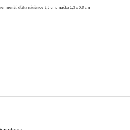
er menší: dĺžka náušnice 2,5 cm, mačka 1,3 x 0,9 cm
Facebook