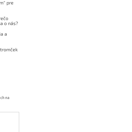
ám" pre
rečo
a o nás?
ia a
stromček
och na