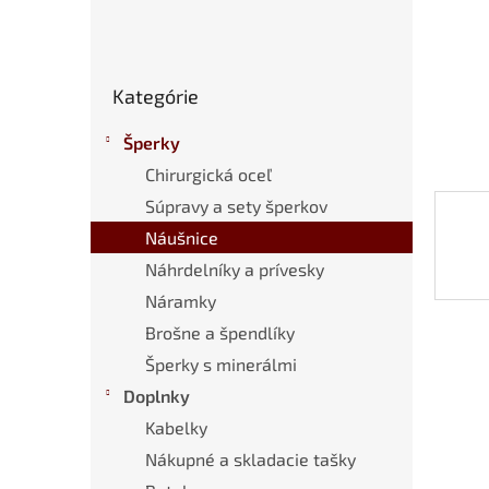
Preskočiť
Kategórie
kategórie
Šperky
Chirurgická oceľ
Súpravy a sety šperkov
Náušnice
Náhrdelníky a prívesky
Náramky
Brošne a špendlíky
Šperky s minerálmi
Doplnky
Kabelky
Nákupné a skladacie tašky