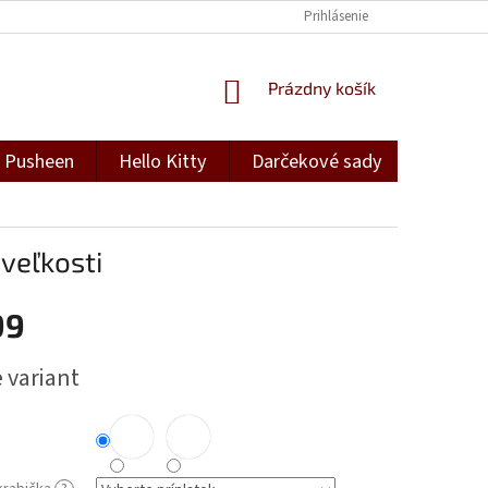
Prihlásenie
NÁKUPNÝ
Prázdny košík
KOŠÍK
Pusheen
Hello Kitty
Darčekové sady
Darček
 veľkosti
99
ová
 variant