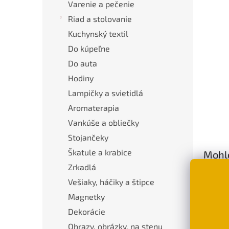
Varenie a pečenie
Riad a stolovanie
Kuchynský textil
Do kúpeľne
Do auta
Hodiny
Lampičky a svietidlá
Aromaterapia
Vankúše a obliečky
Stojančeky
Škatule a krabice
Mohlo
Zrkadlá
Vešiaky, háčiky a štipce
Magnetky
Dekorácie
Obrazy, obrázky, na stenu