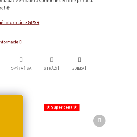
hľadať v e-mailu a spoločne šetríme prírodu.
e! ❀
é informácie GPSR
informácie
OPÝTAŤ SA
STRÁŽIŤ
ZDIEĽAŤ
★ Super cena ★
Ďalší
produkt