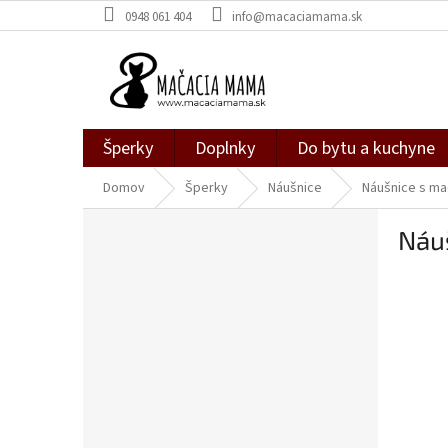
Prejsť
0948 061 404
info@macaciamama.sk
na
obsah
Šperky
Doplnky
Do bytu a kuchyne
Domov
Šperky
Náušnice
Náušnice s mačk
B
Náuš
o
č
n
ý
p
a
n
e
l