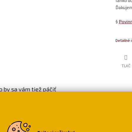
ľahko do
Ďakujem
§
Povinn
Detailné 
TLAČ
 by sa vám tiež páčiť