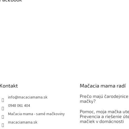
Kontakt
Mačacia mama radí
Prečo majú čarodejnice
info
@
macaciamama.sk
mačky?
0948 061 404
Pomoc, moja mačka ute
Mačacia mama - samé mačkoviny
Prevencia a riešenie út
mačiek v domácnosti
macaciamama.sk