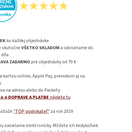
EK
ku každej objednávke
 skutočne
VŠETKO SKLADOM
a odosielame do
 dňa
AVA ZADARMO
pre objednávky od 70 €
 kartou online, Apple Pay, prevodom aj na
u
va na adresu alebo do Packety
ko o DOPRAVE A PLATBE
nájdete
tu
 súťaže
"TOP podnikateľ"
za rok 2019
ry zasielame elektronicky. Môžete ich kedykoľvek