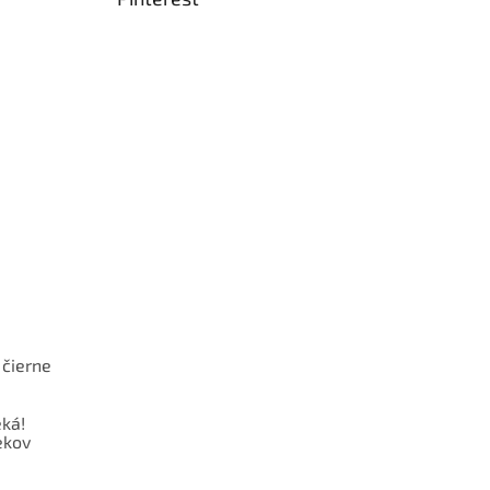
 čierne
ká!
ekov