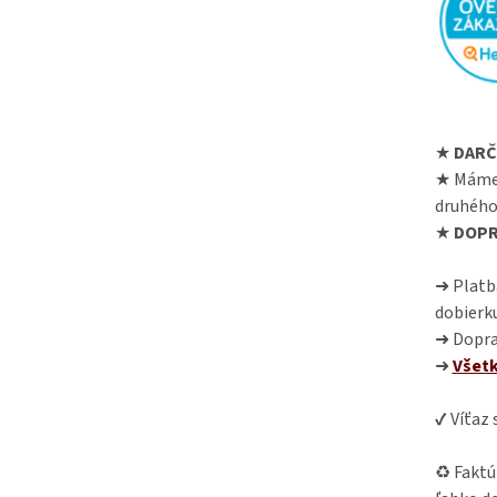
★
DARČ
★ Máme
druhého
★
DOPR
➜ Platba
dobierk
➜ Dopra
➜
Všet
✔ Víťaz
♻ Faktú