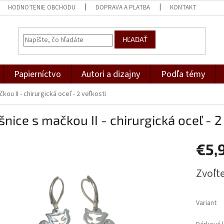
HODNOTENIE OBCHODU
DOPRAVA A PLATBA
KONTAKT
HĽADAŤ
Papierníctvo
Autori a dizajny
Podľa témy
ou II - chirurgická oceľ - 2 veľkosti
nice s mačkou II - chirurgická oceľ - 2
€5,
Jednotk
Zvoľte
cena:
Variant