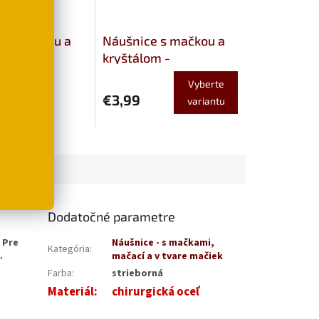
k s mačkou a
Náušnice s mačkou a
om -
kryštálom -
cká oceľ
chirurgická oceľ
Vyberte
€3,99
variantu
šíka
Dodatočné parametre
 Pre
Náušnice - s mačkami,
Kategória
:
.
mačací a v tvare mačiek
Farba
:
strieborná
Materiál
:
chirurgická oceľ