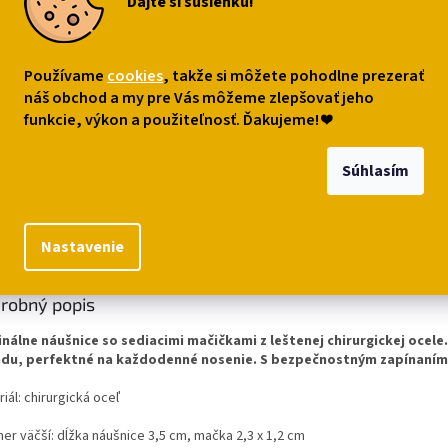
Dajte si sušienku!
esok s mačkou -
Prívesok so sediacou
Príveso
Používame
cookies
, takže si môžete pohodlne prezerať
rgická oceľ a
mačkou - chirurgická
srdiečk
náš obchod a my pre Vás môžeme zlepšovať jeho
ové sklo
oceľ
chirurgi
99
€6,49
€6,49
funkcie, výkon a použiteľnosť. Ďakujeme!
❤
o košíka
Do košíka
Do ko
Súhlasím
s
Podobné (8)
Diskusia
Nastavenie
robný popis
inálne náušnice so sediacimi mačičkami z leštenej chirurgickej ocele.
du, perfektné na každodenné nosenie. S bezpečnostným zapínaním
iál: chirurgická oceľ
er väčší: dĺžka náušnice 3,5 cm, mačka 2,3 x 1,2 cm