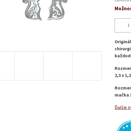
Dárková 
Možnos
Originá
chirurg
každode
Rozmer 
2,3 x 1,
Rozmer 
mačka 1
Ďalšie i