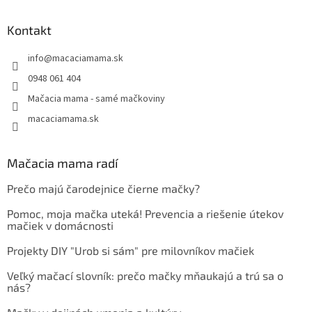
Kontakt
info
@
macaciamama.sk
0948 061 404
Mačacia mama - samé mačkoviny
macaciamama.sk
Mačacia mama radí
Prečo majú čarodejnice čierne mačky?
Pomoc, moja mačka uteká! Prevencia a riešenie útekov
mačiek v domácnosti
Projekty DIY "Urob si sám" pre milovníkov mačiek
Veľký mačací slovník: prečo mačky mňaukajú a trú sa o
nás?