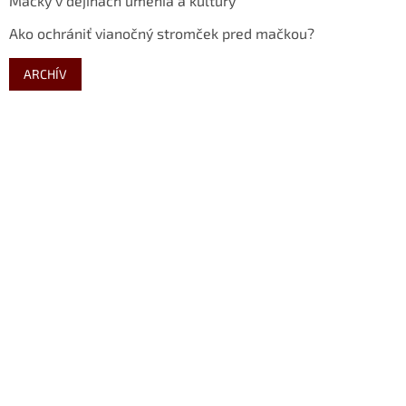
Mačky v dejinách umenia a kultúry
Ako ochrániť vianočný stromček pred mačkou?
ARCHÍV