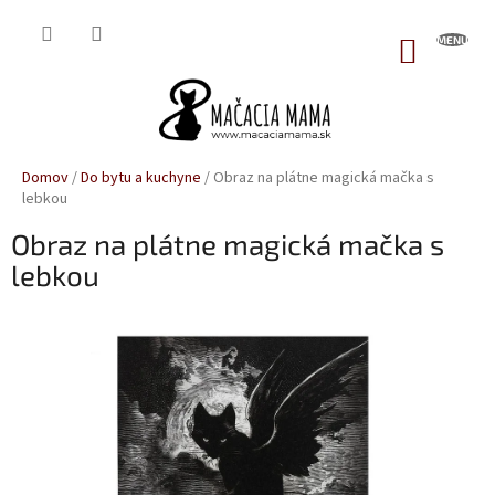
Prejsť
na
NÁKUP
obsah
KOŠÍK
Domov
/
Do bytu a kuchyne
/
Obraz na plátne magická mačka s
lebkou
Obraz na plátne magická mačka s
lebkou