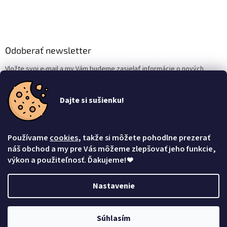
Odoberať newsletter
Vložte svoj e-mail a my Vám budeme zasielať informácie o nových
produktoch na našom e-shope.
Dajte si sušienku!
Email
Vložením e-mailu súhlasíte s
podmienkami ochrany osobných údajov
Používame
cookies
, takže si môžete pohodlne prezerať
Prihlásiť sa
náš obchod a my pre Vás môžeme zlepšovať jeho funkcie,
výkon a použiteľnosť. Ďakujeme!
❤
Nastavenie
Vytvoril Shoptet
Súhlasím
Copyright 2026
Mačacia mama
. Všetky práva vyhradené.