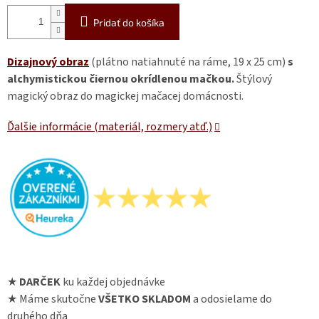
Pridať do košíka
Dizajnový obraz
(plátno natiahnuté na ráme, 19 x 25 cm)
s
alchymistickou čiernou okrídlenou mačkou.
Štýlový
magický obraz do magickej mačacej domácnosti.
Ďalšie informácie (materiál, rozmery atď.)
★
DARČEK
ku každej objednávke
★ Máme skutočne
VŠETKO SKLADOM
a odosielame do
druhého dňa