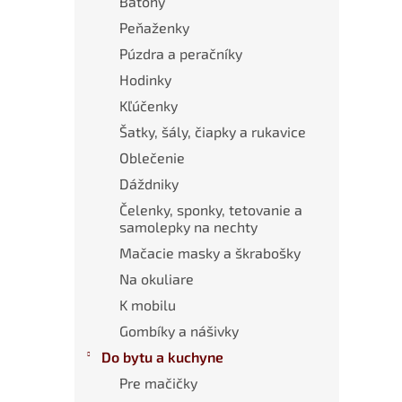
Batohy
Peňaženky
Púzdra a peračníky
Hodinky
Kľúčenky
Šatky, šály, čiapky a rukavice
Oblečenie
Dáždniky
Čelenky, sponky, tetovanie a
samolepky na nechty
Mačacie masky a škrabošky
Na okuliare
K mobilu
Gombíky a nášivky
Do bytu a kuchyne
Pre mačičky