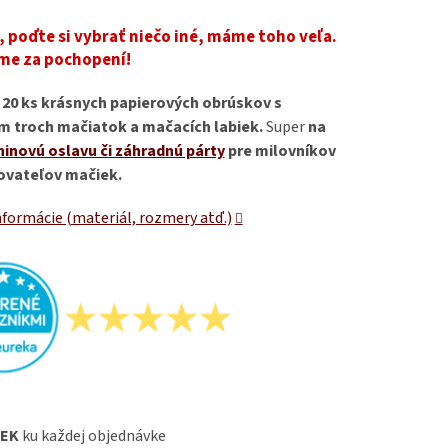
 poďte si vybrať niečo iné, máme toho veľa.
me za pochopení!
 20 ks krásnych papierových obrúskov s
 troch mačiatok a mačacích labiek.
Super
na
inovú oslavu či záhradnú párty
pre milovníkov
ovateľov mačiek.
nformácie (materiál, rozmery atď.)
EK
ku každej objednávke