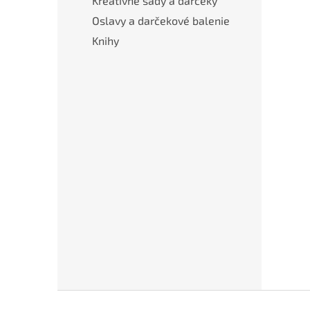
Kreatívne sady a darčeky
Oslavy a darčekové balenie
Knihy
Z