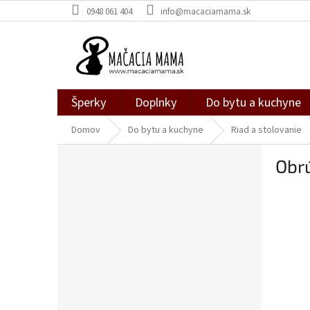
Prejsť
0948 061 404
info@macaciamama.sk
na
obsah
Šperky
Doplnky
Do bytu a kuchyne
Domov
Do bytu a kuchyne
Riad a stolovanie
B
Obr
o
č
n
ý
p
a
n
e
l