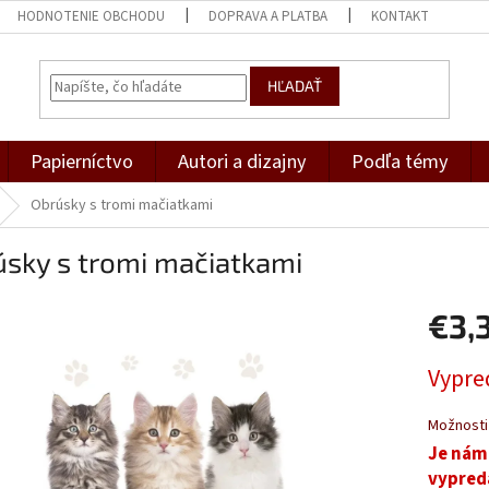
HODNOTENIE OBCHODU
DOPRAVA A PLATBA
KONTAKT
HĽADAŤ
Papierníctvo
Autori a dizajny
Podľa témy
Obrúsky s tromi mačiatkami
úsky s tromi mačiatkami
€3,
Jednotk
Vypre
cena:
Možnosti
Je nám
vypred