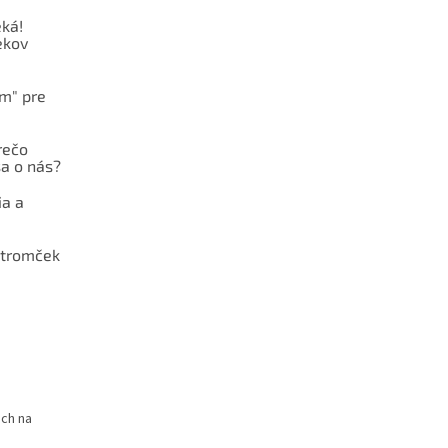
ká!
ekov
ám" pre
rečo
a o nás?
ia a
stromček
och na