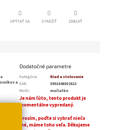
OPÝTAŤ SA
STRÁŽIŤ
ZDIEĽAŤ
Dodatočné parametre
 a
Kategória
:
Riad a stolovanie
ovníkov a
EAN
:
5901646032613
Motív
:
mačiatko
Je nám ľúto, tento produkt je
momentálne vypredaný.
Prosím, poďte si vybrať niečo
iné, máme toho veľa. Děkujeme