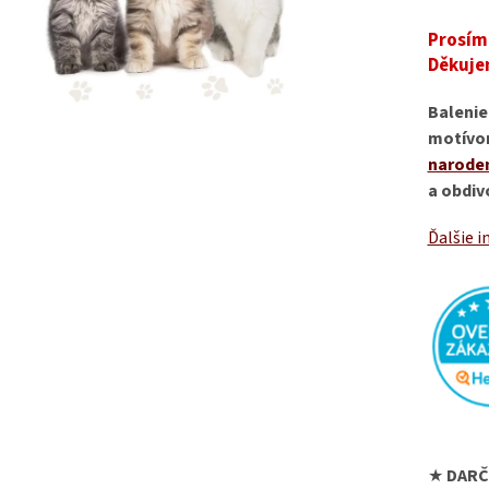
Prosím,
Děkuje
Balenie
motívom
naroden
a obdiv
Ďalšie i
★
DARČ