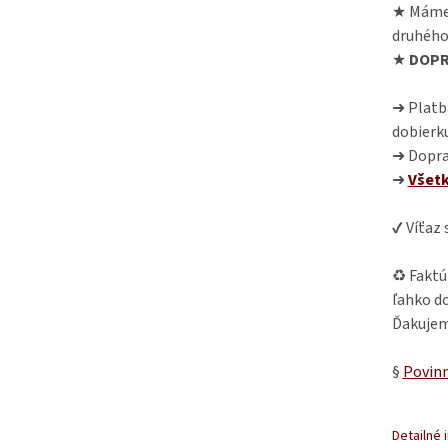
★ Máme
druhého
★
DOPR
➜ Platba
dobierk
➜ Dopra
➜
Všet
✔ Víťaz
♻ Faktú
ľahko do
Ďakujem
§
Povinn
Detailné 