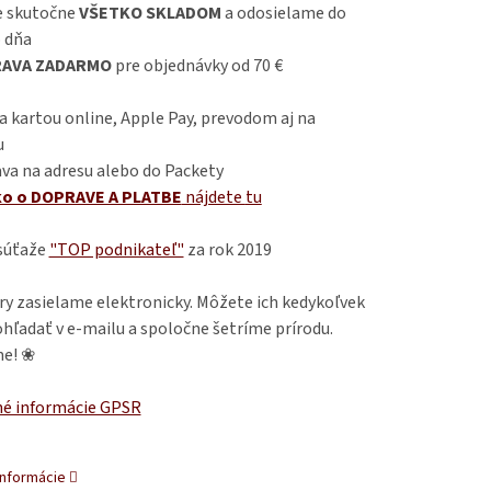
 skutočne
VŠETKO SKLADOM
a odosielame do
 dňa
AVA ZADARMO
pre objednávky od 70 €
 kartou online, Apple Pay, prevodom aj na
u
va na adresu alebo do Packety
ko o DOPRAVE A PLATBE
nájdete
tu
 súťaže
"TOP podnikateľ"
za rok 2019
ry zasielame elektronicky. Môžete ich kedykoľvek
hľadať v e-mailu a spoločne šetríme prírodu.
e! ❀
é informácie GPSR
informácie