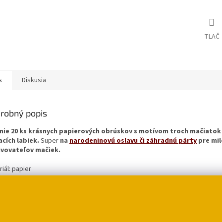
TLAČ
s
Diskusia
robný popis
nie 20 ks krásnych papierových obrúskov s motívom troch mačiatok
cích labiek.
Super
na
narodeninovú oslavu či záhradnú párty
pre mil
vovateľov mačiek.
iál: papier
er: cca 33 x 33 cm