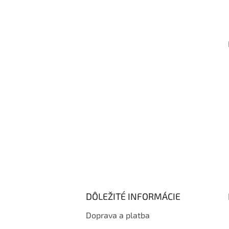
á
p
ä
t
i
e
DÔLEŽITÉ INFORMÁCIE
Doprava a platba