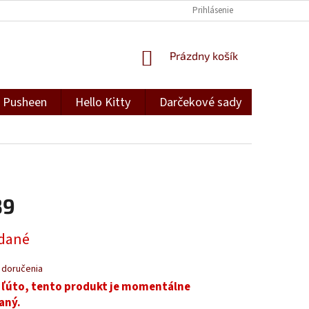
Prihlásenie
NÁKUPNÝ
Prázdny košík
KOŠÍK
Pusheen
Hello Kitty
Darčekové sady
Darček
39
ová
dané
 doručenia
 ľúto, tento produkt je momentálne
aný.