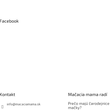
Facebook
Kontakt
Mačacia mama radí
Prečo majú čarodejnice
info
@
macaciamama.sk
mačky?