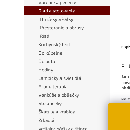
Varenie a pečenie
Riad a stolovanie
Hrnčeky a šálky
Presteranie a obrusy
Riad
Kuchynský textil
Popi
Do kúpeľne
Do auta
Pod
Hodiny
Bale
Lampičky a svietidlá
mača
Aromaterapia
obdi
Vankúše a obliečky
Mater
Stojančeky
Rozm
Škatule a krabice
Zrkadlá
Vešiaky, háčiky a štipce