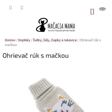
Prejsť
na
NÁKUP
obsah
KOŠÍK
Domov
/
Doplnky
/
Šatky, šály, čiapky a rukavice
/
Ohrievač rúk s
mačkou
Ohrievač rúk s mačkou