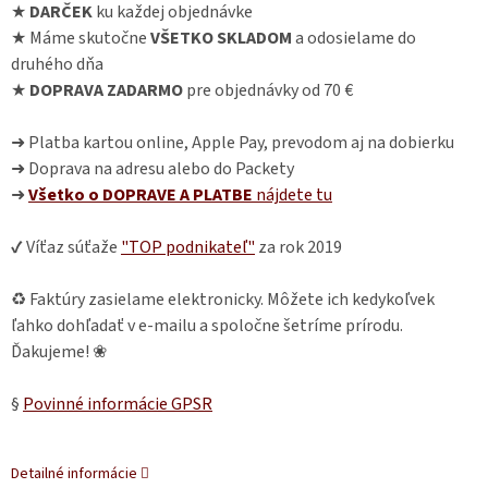
★
DARČEK
ku každej objednávke
★ Máme skutočne
VŠETKO SKLADOM
a odosielame do
druhého dňa
★
DOPRAVA ZADARMO
pre objednávky od 70 €
➜ Platba kartou online, Apple Pay, prevodom aj na dobierku
➜ Doprava na adresu alebo do Packety
➜
Všetko o DOPRAVE A PLATBE
nájdete
tu
✔ Víťaz súťaže
"TOP podnikateľ"
za rok 2019
♻ Faktúry zasielame elektronicky. Môžete ich kedykoľvek
ľahko dohľadať v e-mailu a spoločne šetríme prírodu.
Ďakujeme! ❀
§
Povinné informácie GPSR
Detailné informácie