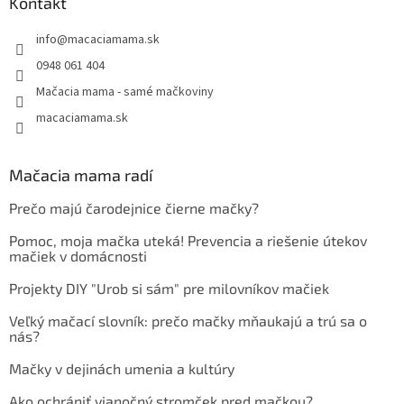
Kontakt
info
@
macaciamama.sk
0948 061 404
Mačacia mama - samé mačkoviny
macaciamama.sk
Mačacia mama radí
Prečo majú čarodejnice čierne mačky?
Pomoc, moja mačka uteká! Prevencia a riešenie útekov
mačiek v domácnosti
Projekty DIY "Urob si sám" pre milovníkov mačiek
Veľký mačací slovník: prečo mačky mňaukajú a trú sa o
nás?
Mačky v dejinách umenia a kultúry
Ako ochrániť vianočný stromček pred mačkou?