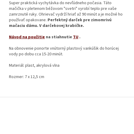
Super praktická vychytávka do nevľúdneho počasia. Táto
mačička v pletenom béžovom "svetri" vyrobí teplo pre vaše
zamrznuté ruky. Ohrievač vydrží hriať až 90 minút a je možné ho
používať opakovane.
Perfektný darček pre zimomrivú
mačaciu dámu. V darčekovej krabičke.
Návod na použitie
na stiahnutie
TU
.
Na obnovenie ponorte vnútorný plastový vankúšik do horúcej
vody po dobu cca 15-20 minút.
Materiál: plast, akrylová vlna
Rozmer:
7 x 12,5 cm
Z
á
p
ä
t
i