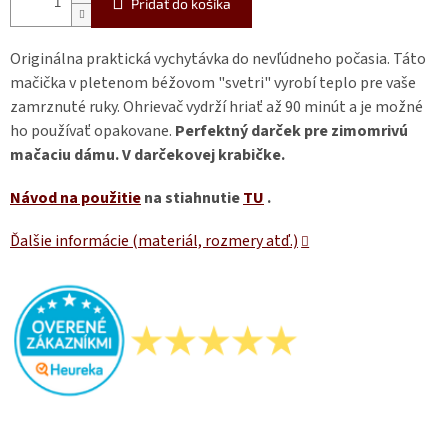
Pridať do košíka
Originálna praktická vychytávka do nevľúdneho počasia. Táto
mačička v pletenom béžovom "svetri" vyrobí teplo pre vaše
zamrznuté ruky. Ohrievač vydrží hriať až 90 minút a je možné
ho používať opakovane.
Perfektný darček pre zimomrivú
mačaciu dámu. V darčekovej krabičke.
Návod na použitie
na stiahnutie
TU
.
Ďalšie informácie (materiál, rozmery atď.)