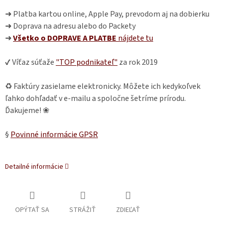
➜ Platba kartou online, Apple Pay, prevodom aj na dobierku
➜ Doprava na adresu alebo do Packety
➜
Všetko o DOPRAVE A PLATBE
nájdete
tu
✔ Víťaz súťaže
"TOP podnikateľ"
za rok 2019
♻ Faktúry zasielame elektronicky. Môžete ich kedykoľvek
ľahko dohľadať v e-mailu a spoločne šetríme prírodu.
Ďakujeme! ❀
§
Povinné informácie GPSR
Detailné informácie
OPÝTAŤ SA
STRÁŽIŤ
ZDIEĽAŤ