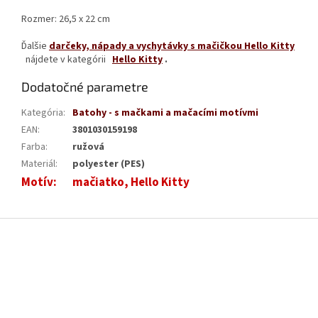
Rozmer: 26,5 x 22 cm
Ďalšie
darčeky, nápady a vychytávky s mačičkou Hello Kitty
nájdete v kategórii
Hello Kitty
.
Dodatočné parametre
Kategória
:
Batohy - s mačkami a mačacími motívmi
EAN
:
3801030159198
Farba
:
ružová
Materiál
:
polyester (PES)
Motív
:
mačiatko, Hello Kitty
Z
á
p
ä
t
i