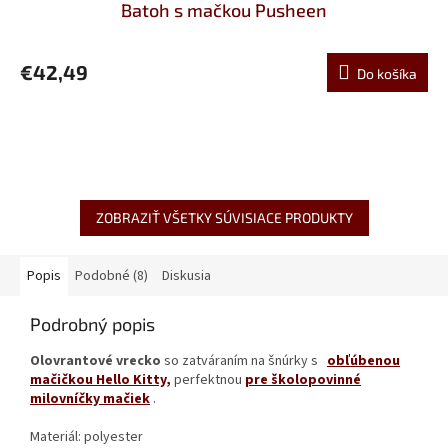
Batoh s mačkou Pusheen
€42,49
Do košíka
ZOBRAZIŤ VŠETKY SÚVISIACE PRODUKTY
Popis
Podobné (8)
Diskusia
Podrobný popis
Olovrantové vrecko
so zatváraním na šnúrky s
obľúbenou
mačičkou Hello Kitty,
perfektnou
pre školopovinné
milovníčky mačiek
.
Materiál: polyester