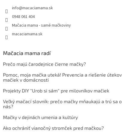
info
@
macaciamama.sk
0948 061 404
Mačacia mama - samé mačkoviny
macaciamama.sk
Mačacia mama radí
Prečo majú čarodejnice čierne mačky?
Pomoc, moja mačka uteká! Prevencia a riešenie útekov
mačiek v domácnosti
Projekty DIY "Urob si sám" pre milovníkov mačiek
Veľký mačací slovník: prečo mačky mňaukajú a trú sa o
nás?
Mačky v dejinách umenia a kultúry
Ako ochrániť vianočný stromček pred mačkou?