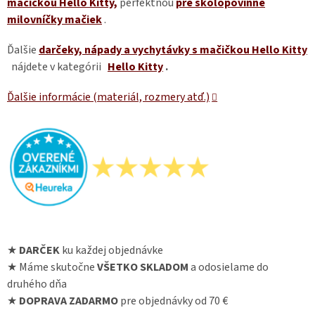
mačičkou Hello Kitty,
perfektnou
pre školopovinné
milovníčky mačiek
.
Ďalšie
darčeky, nápady a vychytávky s mačičkou Hello Kitty
nájdete v kategórii
Hello Kitty
.
Ďalšie informácie (materiál, rozmery atď.)
★
DARČEK
ku každej objednávke
★ Máme skutočne
VŠETKO SKLADOM
a odosielame do
druhého dňa
★
DOPRAVA ZADARMO
pre objednávky od 70 €