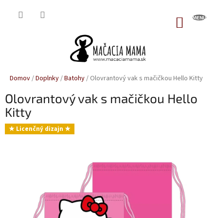
Prejsť
na
NÁKUP
obsah
KOŠÍK
Domov
/
Doplnky
/
Batohy
/
Olovrantový vak s mačičkou Hello Kitty
Olovrantový vak s mačičkou Hello
Kitty
★ Licenčný dizajn ★