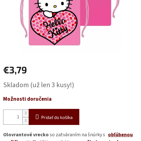
€3,79
Jednotková
Skladom
(už len 3 kusy!)
cena:
Možnosti doručenia
Pridať do košíka
Olovrantové vrecko
so zatváraním na šnúrky s
obľúbenou