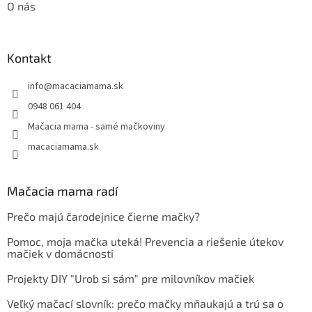
O nás
Kontakt
info
@
macaciamama.sk
0948 061 404
Mačacia mama - samé mačkoviny
macaciamama.sk
Mačacia mama radí
Prečo majú čarodejnice čierne mačky?
Pomoc, moja mačka uteká! Prevencia a riešenie útekov
mačiek v domácnosti
Projekty DIY "Urob si sám" pre milovníkov mačiek
Veľký mačací slovník: prečo mačky mňaukajú a trú sa o