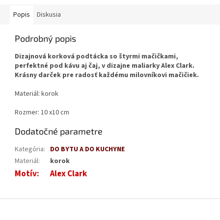
Popis
Diskusia
Podrobný popis
Dizajnová korková podtácka so štyrmi mačičkami,
perfektné pod kávu aj čaj, v dizajne maliarky Alex Clark.
Krásny darček pre radosť každému milovníkovi mačičiek.
Materiál: korok
Rozmer: 10 x10 cm
Dodatočné parametre
Kategória
:
DO BYTU A DO KUCHYNE
Materiál
:
korok
Motív
:
Alex Clark
Z
á