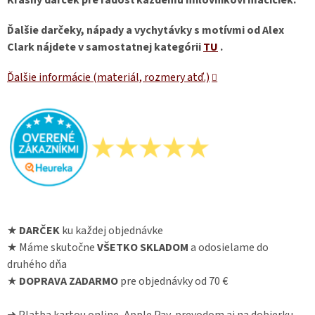
Krásny darček pre radosť každému milovníkovi mačičiek.
Ďalšie darčeky, nápady a vychytávky s motívmi od Alex
Clark nájdete v samostatnej kategórii
TU
.
Ďalšie informácie (materiál, rozmery atď.)
★
DARČEK
ku každej objednávke
★ Máme skutočne
VŠETKO SKLADOM
a odosielame do
druhého dňa
★
DOPRAVA ZADARMO
pre objednávky od 70 €
➜ Platba kartou online, Apple Pay, prevodom aj na dobierku