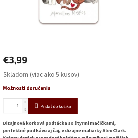
€3,99
Jednotková
Skladom
(viac ako 5 kusov)
cena:
Možnosti doručenia
Pridať do košíka
Dizajnová korková podtácka so štyrmi mačičkami,
perfektné pod kávu aj čaj, v dizajne maliarky Alex Clark.