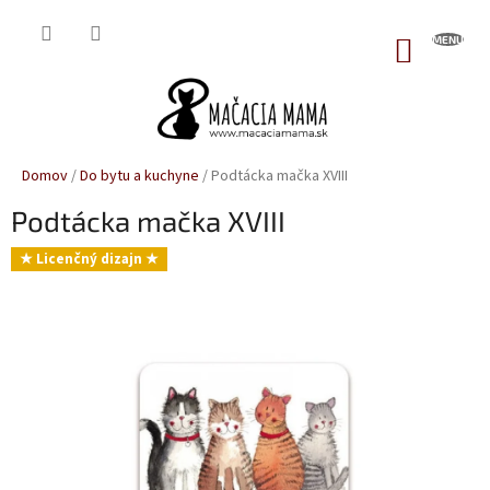
Prejsť
na
NÁKUP
obsah
KOŠÍK
Domov
/
Do bytu a kuchyne
/
Podtácka mačka XVIII
Podtácka mačka XVIII
★ Licenčný dizajn ★