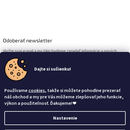
Odoberať newsletter
Vložte svoj e-mail a my Vám budeme zasielať informácie o nových
produktoch na našom e-shope.
Dajte si sušienku!
Email
Vložením e-mailu súhlasíte s
podmienkami ochrany osobných údajov
Používame
cookies
, takže si môžete pohodlne prezerať
Prihlásiť sa
náš obchod a my pre Vás môžeme zlepšovať jeho funkcie,
výkon a použiteľnosť. Ďakujeme!
❤
Nastavenie
Vytvoril Shoptet