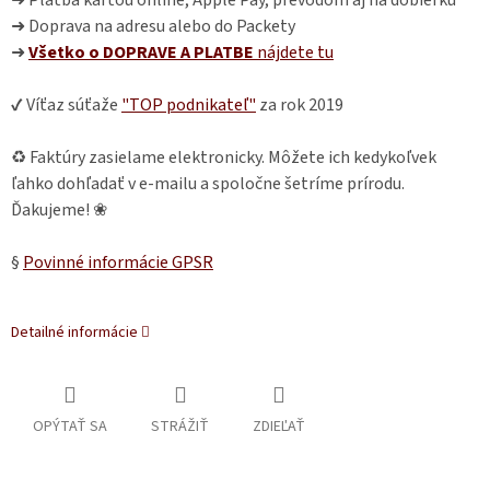
➜ Doprava na adresu alebo do Packety
➜
Všetko o DOPRAVE A PLATBE
nájdete
tu
✔ Víťaz súťaže
"TOP podnikateľ"
za rok 2019
♻ Faktúry zasielame elektronicky. Môžete ich kedykoľvek
ľahko dohľadať v e-mailu a spoločne šetríme prírodu.
Ďakujeme! ❀
§
Povinné informácie GPSR
Detailné informácie
OPÝTAŤ SA
STRÁŽIŤ
ZDIEĽAŤ