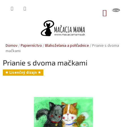
Prejsť
na
NÁKUP
obsah
KOŠÍK
Domov
/
Papierníctvo
/
Blahoželania a pohľadnice
/
Prianie s dvoma
mačkami
Prianie s dvoma mačkami
★ Licenčný dizajn ★