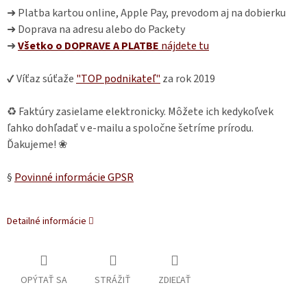
➜ Platba kartou online, Apple Pay, prevodom aj na dobierku
➜ Doprava na adresu alebo do Packety
➜
Všetko o DOPRAVE A PLATBE
nájdete
tu
✔ Víťaz súťaže
"TOP podnikateľ"
za rok 2019
♻ Faktúry zasielame elektronicky. Môžete ich kedykoľvek
ľahko dohľadať v e-mailu a spoločne šetríme prírodu.
Ďakujeme! ❀
§
Povinné informácie GPSR
Detailné informácie
OPÝTAŤ SA
STRÁŽIŤ
ZDIEĽAŤ