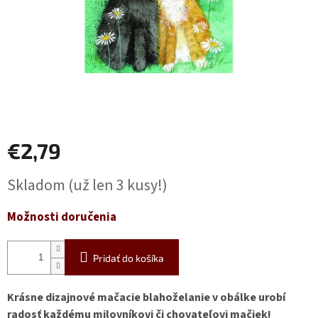
€2,79
Jednotková
Skladom
(už len 3 kusy!)
cena:
Možnosti doručenia
Pridať do košíka
Krásne dizajnové mačacie blahoželanie v obálke urobí
radosť každému milovníkovi či chovateľovi mačiek!