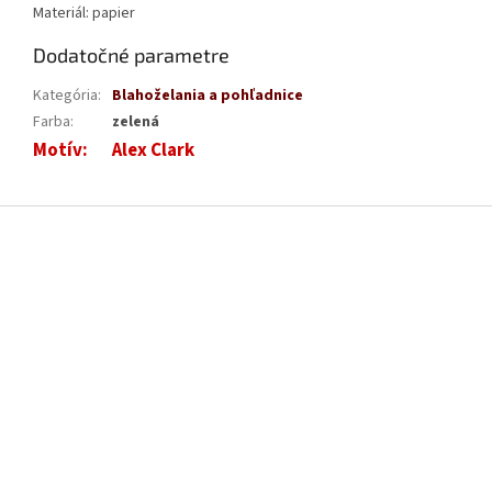
Materiál: papier
Dodatočné parametre
Kategória
:
Blahoželania a pohľadnice
Farba
:
zelená
Motív
:
Alex Clark
Z
á
p
ä
t
i
e