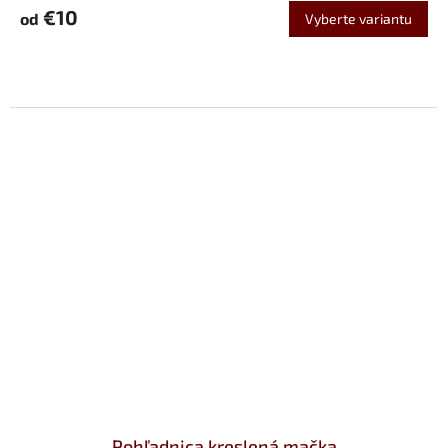
€10
od
Vyberte variantu
Pohľadnica kreslená mačka