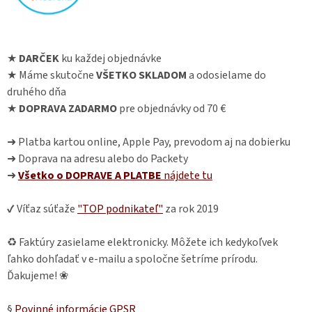
★
DARČEK
ku každej objednávke
★ Máme skutočne
VŠETKO SKLADOM
a odosielame do
druhého dňa
★
DOPRAVA ZADARMO
pre objednávky od 70 €
➜ Platba kartou online, Apple Pay, prevodom aj na dobierku
➜ Doprava na adresu alebo do Packety
➜
Všetko o DOPRAVE A PLATBE
nájdete
tu
✔ Víťaz súťaže
"TOP podnikateľ"
za rok 2019
♻ Faktúry zasielame elektronicky. Môžete ich kedykoľvek
ľahko dohľadať v e-mailu a spoločne šetríme prírodu.
Ďakujeme! ❀
§
Povinné informácie GPSR