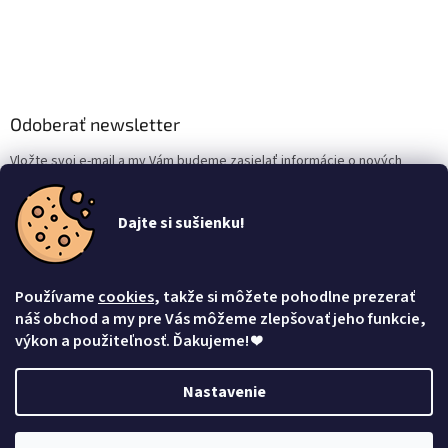
Odoberať newsletter
Vložte svoj e-mail a my Vám budeme zasielať informácie o nových
produktoch na našom e-shope.
Dajte si sušienku!
Email
Vložením e-mailu súhlasíte s
podmienkami ochrany osobných údajov
Používame
cookies
, takže si môžete pohodlne prezerať
Prihlásiť sa
náš obchod a my pre Vás môžeme zlepšovať jeho funkcie,
výkon a použiteľnosť. Ďakujeme!
❤
Nastavenie
Vytvoril Shoptet