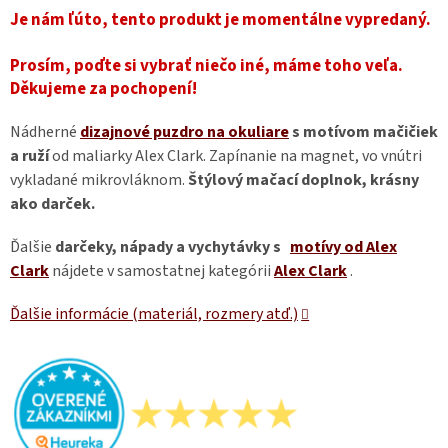
Je nám ľúto, tento produkt je momentálne vypredaný.
Prosím, poďte si vybrať niečo iné, máme toho veľa.
Děkujeme za pochopení!
Nádherné
dizajnové puzdro na okuliare
s motívom mačičiek
a ruží
od maliarky Alex Clark. Zapínanie na magnet, vo vnútri
vykladané mikrovláknom.
Štýlový mačací doplnok, krásny
ako darček.
Ďalšie
darčeky, nápady a vychytávky s
motívy od Alex
Clark
nájdete v samostatnej kategórii
Alex Clark
.
Ďalšie informácie (materiál, rozmery atď.)