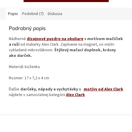
Popis
Podobné (7)
Diskusia
Podrobný popis
Nádherné
dizajnové puzdro na okuliare
s motívom mačičiek
a ruží
od maliarky Alex Clark. Zapínanie na magnet, vo vnútri
vykladané mikrovláknom.
Štýlový mačací doplnok, krásny
ako darček.
Materiál: koženka
Rozmer: 17 x 7,2 x 4 cm
Ďalšie
darčeky, nápady a vychytávky s
motívy od Alex Clark
nájdete v samostatnej kategórii
Alex Clark
.
Z
á
p