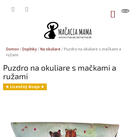
Prejsť
na
NÁKUP
obsah
KOŠÍK
Domov
/
Doplnky
/
Na okuliare
/
Puzdro na okuliare s mačkami a
ružami
Puzdro na okuliare s mačkami a
ružami
★ Licenčný dizajn ★