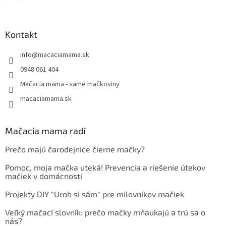
Kontakt
info
@
macaciamama.sk
0948 061 404
Mačacia mama - samé mačkoviny
macaciamama.sk
Mačacia mama radí
Prečo majú čarodejnice čierne mačky?
Pomoc, moja mačka uteká! Prevencia a riešenie útekov
mačiek v domácnosti
Projekty DIY "Urob si sám" pre milovníkov mačiek
Veľký mačací slovník: prečo mačky mňaukajú a trú sa o
nás?