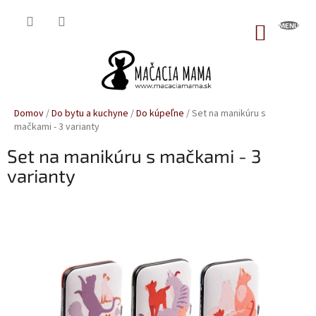
Prejsť
na
NÁKUP
obsah
KOŠÍK
Domov
/
Do bytu a kuchyne
/
Do kúpeľne
/
Set na manikúru s
mačkami - 3 varianty
Set na manikúru s mačkami - 3
varianty