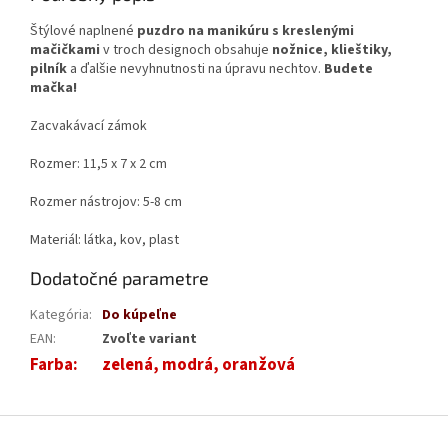
Štýlové naplnené
puzdro na manikúru s kreslenými
mačičkami
v troch designoch obsahuje
nožnice, klieštiky,
pilník
a ďalšie nevyhnutnosti na úpravu nechtov.
Budete
mačka!
Zacvakávací zámok
Rozmer: 11,5 x 7 x 2 cm
Rozmer nástrojov: 5-8 cm
Materiál: látka, kov, plast
Dodatočné parametre
Kategória
:
Do kúpeľne
EAN
:
Zvoľte variant
Farba
:
zelená, modrá, oranžová
Z
á