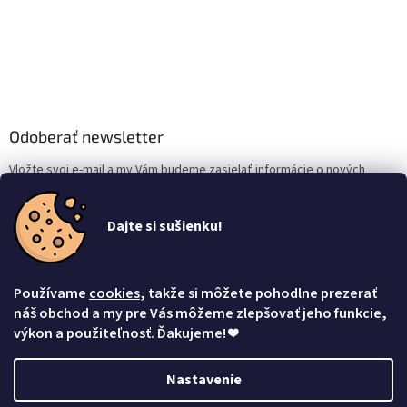
Odoberať newsletter
Vložte svoj e-mail a my Vám budeme zasielať informácie o nových
produktoch na našom e-shope.
Dajte si sušienku!
Email
Vložením e-mailu súhlasíte s
podmienkami ochrany osobných údajov
Používame
cookies
, takže si môžete pohodlne prezerať
Prihlásiť sa
náš obchod a my pre Vás môžeme zlepšovať jeho funkcie,
výkon a použiteľnosť. Ďakujeme!
❤
Nastavenie
Vytvoril Shoptet