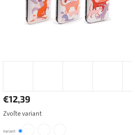
€12,39
Jednotková
Zvoľte variant
cena:
Variant