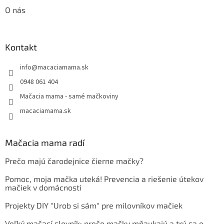
O nás
Kontakt
info
@
macaciamama.sk
0948 061 404
Mačacia mama - samé mačkoviny
macaciamama.sk
Mačacia mama radí
Prečo majú čarodejnice čierne mačky?
Pomoc, moja mačka uteká! Prevencia a riešenie útekov
mačiek v domácnosti
Projekty DIY "Urob si sám" pre milovníkov mačiek
Veľký mačací slovník: prečo mačky mňaukajú a trú sa o