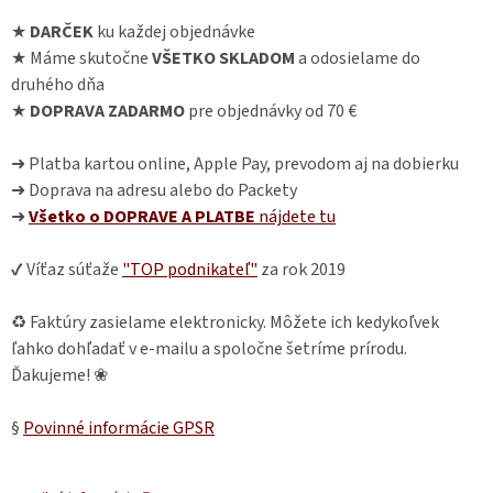
★
DARČEK
ku každej objednávke
★ Máme skutočne
VŠETKO SKLADOM
a odosielame do
druhého dňa
★
DOPRAVA ZADARMO
pre objednávky od 70 €
➜ Platba kartou online, Apple Pay, prevodom aj na dobierku
➜ Doprava na adresu alebo do Packety
➜
Všetko o DOPRAVE A PLATBE
nájdete
tu
✔ Víťaz súťaže
"TOP podnikateľ"
za rok 2019
♻ Faktúry zasielame elektronicky. Môžete ich kedykoľvek
ľahko dohľadať v e-mailu a spoločne šetríme prírodu.
Ďakujeme! ❀
§
Povinné informácie GPSR