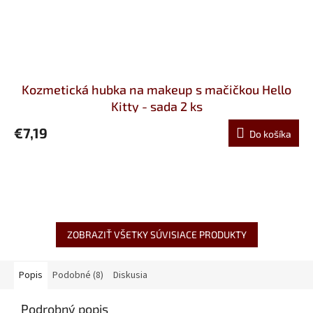
Kozmetická hubka na makeup s mačičkou Hello
Kitty - sada 2 ks
€7,19
Do košíka
ZOBRAZIŤ VŠETKY SÚVISIACE PRODUKTY
Popis
Podobné (8)
Diskusia
Podrobný popis