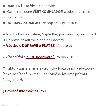
★
DARČEK
ku každej objednávke
★ Máme skutočne
VŠETKO SKLADOM
a odosielame do
druhého dňa
★
DOPRAVA ZADARMO
pre objednávky od 70 €
➜ Platba kartou online, Apple Pay, prevodom aj na dobierku
➜ Doprava na adresu alebo do Packety
➜
Všetko o DOPRAVE A PLATBE
nájdete
tu
✔ Víťaz súťaže
"TOP podnikateľ"
za rok 2019
♻ Faktúry zasielame elektronicky. Môžete ich kedykoľvek
ľahko dohľadať v e-mailu a spoločne šetríme prírodu.
Ďakujeme! ❀
§
Povinné informácie GPSR