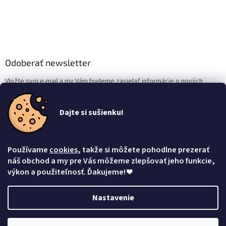
Odoberať newsletter
Vložte svoj e-mail a my Vám budeme zasielať informácie o nových
produktoch na našom e-shope.
Dajte si sušienku!
Email
Vložením e-mailu súhlasíte s
podmienkami ochrany osobných údajov
Používame
cookies
, takže si môžete pohodlne prezerať
Prihlásiť sa
náš obchod a my pre Vás môžeme zlepšovať jeho funkcie,
výkon a použiteľnosť. Ďakujeme!
❤
Nastavenie
Vytvoril Shoptet