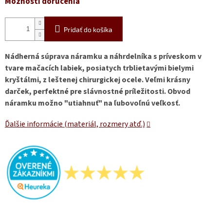
Možnosti doručenia
Pridať do košíka
Nádherná súprava náramku a náhrdelníka s príveskom v
tvare mačacích labiek, posiatych trblietavými bielymi
kryštálmi, z leštenej chirurgickej ocele. Veľmi krásny
darček, perfektné pre slávnostné príležitosti. Obvod
náramku možno "utiahnuť" na ľubovoľnú veľkosť.
Ďalšie informácie (materiál, rozmery atď.)