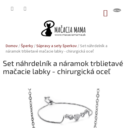
Prejsť
na
NÁKUP
obsah
KOŠÍK
Domov
/
Šperky
/
Súpravy a sety šperkov
/
Set náhrdelník a
náramok trblietavé mačacie labky - chirurgická oceľ
Set náhrdelník a náramok trblietavé
mačacie labky - chirurgická oceľ