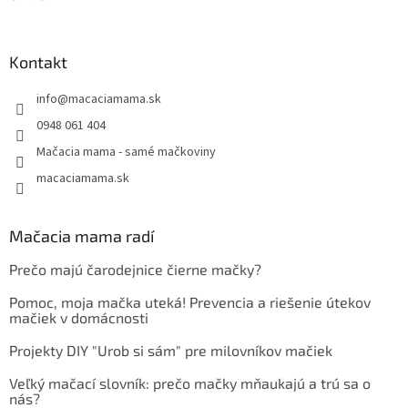
Kontakt
info
@
macaciamama.sk
0948 061 404
Mačacia mama - samé mačkoviny
macaciamama.sk
Mačacia mama radí
Prečo majú čarodejnice čierne mačky?
Pomoc, moja mačka uteká! Prevencia a riešenie útekov
mačiek v domácnosti
Projekty DIY "Urob si sám" pre milovníkov mačiek
Veľký mačací slovník: prečo mačky mňaukajú a trú sa o
nás?