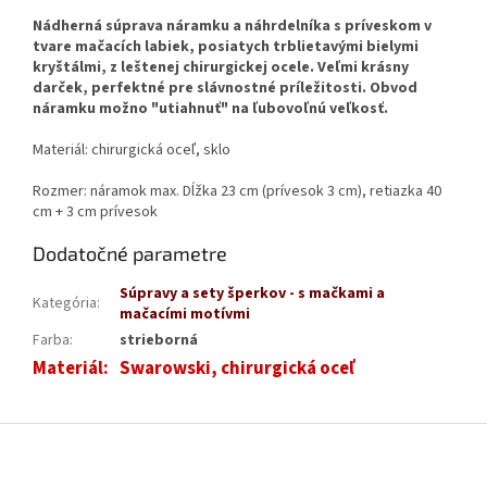
Nádherná súprava náramku a náhrdelníka s príveskom v
tvare mačacích labiek, posiatych trblietavými bielymi
kryštálmi, z leštenej chirurgickej ocele. Veľmi krásny
darček, perfektné pre slávnostné príležitosti. Obvod
náramku možno "utiahnuť" na ľubovoľnú veľkosť.
Materiál: chirurgická oceľ, sklo
Rozmer: náramok max. Dĺžka 23 cm (prívesok 3 cm), retiazka 40
cm + 3 cm prívesok
Dodatočné parametre
Súpravy a sety šperkov - s mačkami a
Kategória
:
mačacími motívmi
Farba
:
strieborná
Materiál
:
Swarowski, chirurgická oceľ
Z
á
p