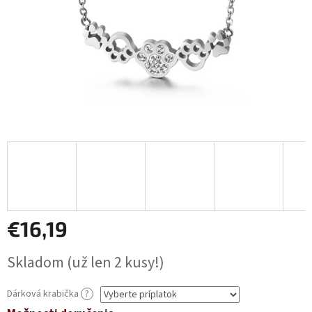
€16,19
Jednotková
Skladom
(už len 2 kusy!)
cena:
Dárková krabička
?