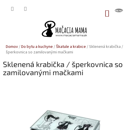
Prejsť
na
NÁKUP
obsah
KOŠÍK
Domov
/
Do bytu a kuchyne
/
Škatule a krabice
/
Sklenená krabička /
šperkovnica so zamilovanými mačkami
Sklenená krabička / šperkovnica so
zamilovanými mačkami