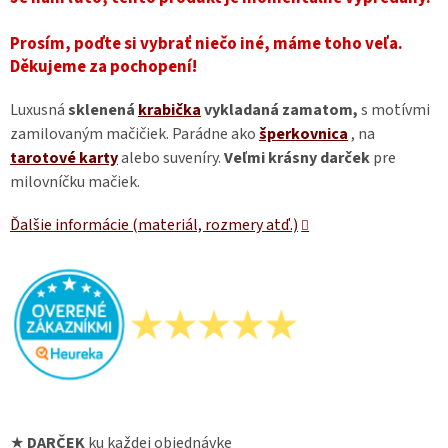
Prosím, poďte si vybrať niečo iné, máme toho veľa.
Děkujeme za pochopení!
Luxusná
sklenená
krabička
vykladaná zamatom,
s motívmi
zamilovaným mačičiek. Parádne ako
šperkovnica
, na
tarotové karty
alebo suveníry.
Veľmi krásny darček
pre
milovníčku mačiek.
Ďalšie informácie (materiál, rozmery atď.)
★
DARČEK
ku každej objednávke