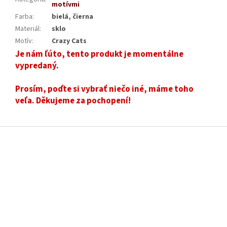
motívmi
Farba
:
bielá, čierna
Materiál
:
sklo
Motív
:
Crazy Cats
Je nám ľúto, tento produkt je momentálne
vypredaný.
Prosím, poďte si vybrať niečo iné, máme toho
veľa. Děkujeme za pochopení!
Z
á
p
ä
t
i
e