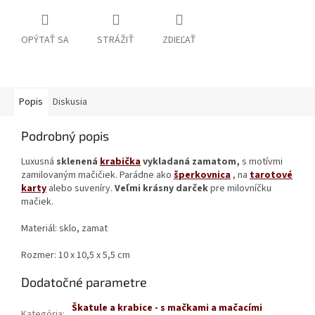
OPÝTAŤ SA
STRÁŽIŤ
ZDIEĽAŤ
Popis
Diskusia
Podrobný popis
Luxusná
sklenená
krabička
vykladaná zamatom,
s motívmi
zamilovaným mačičiek. Parádne ako
šperkovnica
, na
tarotové
karty
alebo suveníry.
Veľmi krásny darček
pre milovníčku
mačiek.
Materiál: sklo, zamat
Rozmer: 10 x 10,5 x 5,5 cm
Dodatočné parametre
Škatule a krabice - s mačkami a mačacími
Kategória
: