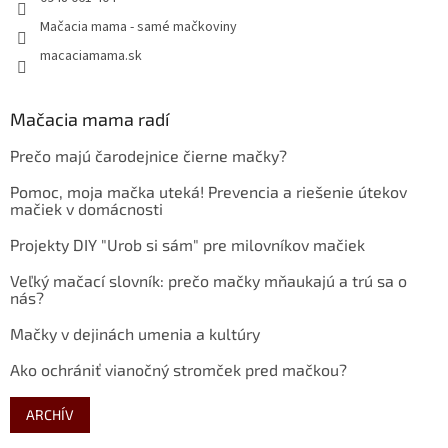
Mačacia mama - samé mačkoviny
macaciamama.sk
Mačacia mama radí
Prečo majú čarodejnice čierne mačky?
Pomoc, moja mačka uteká! Prevencia a riešenie útekov
mačiek v domácnosti
Projekty DIY "Urob si sám" pre milovníkov mačiek
Veľký mačací slovník: prečo mačky mňaukajú a trú sa o
nás?
Mačky v dejinách umenia a kultúry
Ako ochrániť vianočný stromček pred mačkou?
ARCHÍV