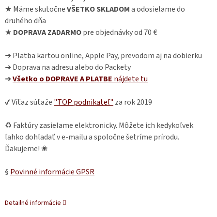
★ Máme skutočne
VŠETKO SKLADOM
a odosielame do
druhého dňa
★
DOPRAVA ZADARMO
pre objednávky od 70 €
➜ Platba kartou online, Apple Pay, prevodom aj na dobierku
➜ Doprava na adresu alebo do Packety
➜
Všetko o DOPRAVE A PLATBE
nájdete
tu
✔ Víťaz súťaže
"TOP podnikateľ"
za rok 2019
♻ Faktúry zasielame elektronicky. Môžete ich kedykoľvek
ľahko dohľadať v e-mailu a spoločne šetríme prírodu.
Ďakujeme! ❀
§
Povinné informácie GPSR
Detailné informácie