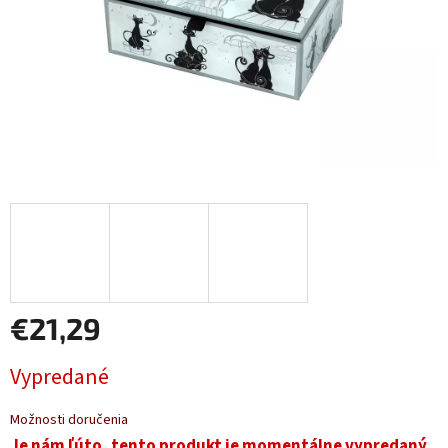
€21,29
Jednotková
Vypredané
cena:
Možnosti doručenia
Je nám ľúto, tento produkt je momentálne vypredaný.