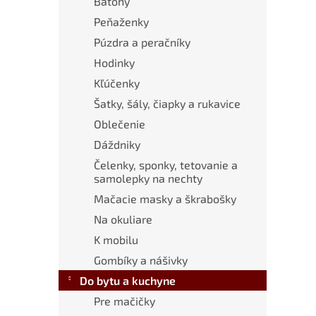
Batohy
Peňaženky
Púzdra a peračníky
Hodinky
Kľúčenky
Šatky, šály, čiapky a rukavice
Oblečenie
Dáždniky
Čelenky, sponky, tetovanie a
samolepky na nechty
Mačacie masky a škrabošky
Na okuliare
K mobilu
Gombíky a nášivky
Do bytu a kuchyne
Pre mačičky