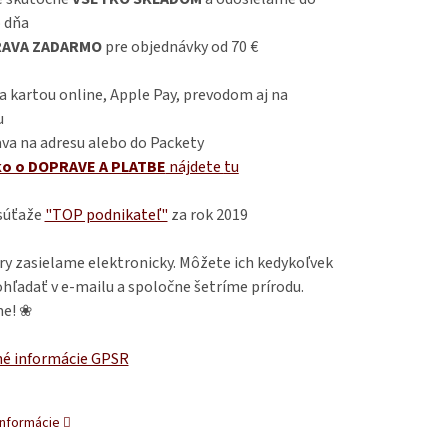
 dňa
AVA ZADARMO
pre objednávky od 70 €
 kartou online, Apple Pay, prevodom aj na
u
va na adresu alebo do Packety
ko o DOPRAVE A PLATBE
nájdete
tu
 súťaže
"TOP podnikateľ"
za rok 2019
ry zasielame elektronicky. Môžete ich kedykoľvek
hľadať v e-mailu a spoločne šetríme prírodu.
e! ❀
é informácie GPSR
informácie