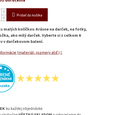
ti doručenia
Pridať do košíka
ks malých kolíčkov. Krásne na darček, na fotky,
ožka, ako milý darček. Vyberte si z celkom 6
v v darčekovom balení.
nformácie (materiál, rozmery atď.)
EK
ku každej objednávke
 skutočne
VŠETKO SKLADOM
a odosielame do