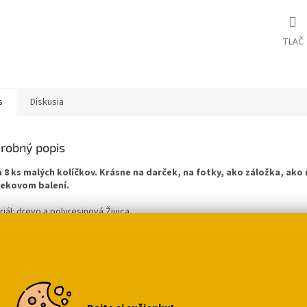
TLAČ
s
Diskusia
robný popis
 8 ks malých kolíčkov. Krásne na darček, na fotky, ako záložka, ako 
ekovom balení.
iál: drevo a polyresinová Živica
er: 2,4 x 4,5 cm