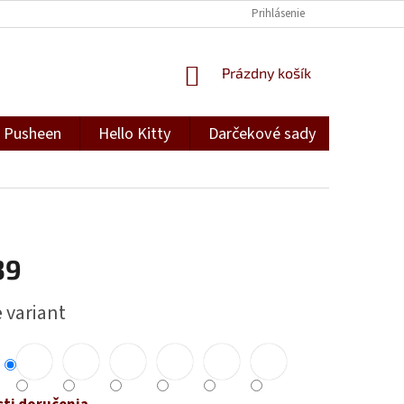
Prihlásenie
NÁKUPNÝ
Prázdny košík
KOŠÍK
Pusheen
Hello Kitty
Darčekové sady
Darček
39
ová
 variant