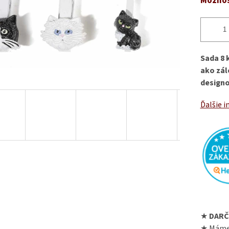
Možnos
Sada 8 
ako zál
designo
Ďalšie i
★
DARČ
★ Máme