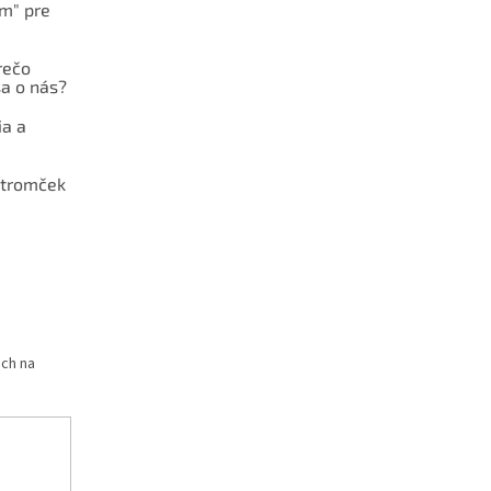
ám" pre
rečo
a o nás?
ia a
stromček
och na