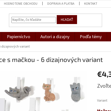
HODNOTENIE OBCHODU
DOPRAVA A PLATBA
KONTAKT
HĽADAŤ
Papierníctvo
Autori a dizajny
Podľa témy
 dizajnových variant
ce s mačkou - 6 dizajnových variant
€4,
Jednotk
Zvoľte
cena:
Variant