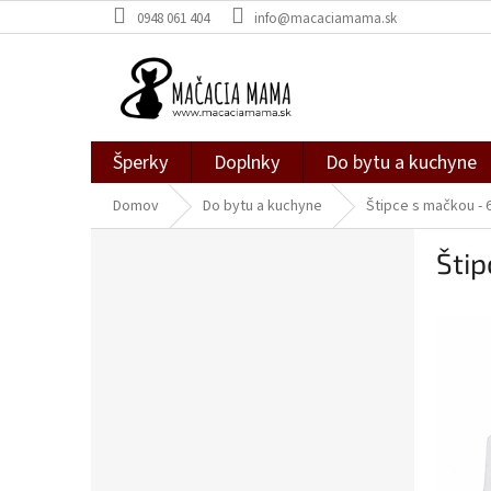
Prejsť
0948 061 404
info@macaciamama.sk
na
obsah
Šperky
Doplnky
Do bytu a kuchyne
Domov
Do bytu a kuchyne
Štipce s mačkou - 6
B
Štip
o
č
n
ý
p
a
n
e
l