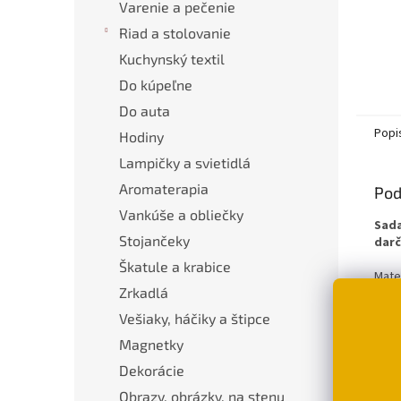
Varenie a pečenie
Riad a stolovanie
Kuchynský textil
Do kúpeľne
Do auta
Popi
Hodiny
Lampičky a svietidlá
Aromaterapia
Pod
Vankúše a obliečky
Sada
Stojančeky
darč
Škatule a krabice
Mater
Zrkadlá
Rozm
Vešiaky, háčiky a štipce
Magnetky
Dekorácie
Obrazy, obrázky, na stenu