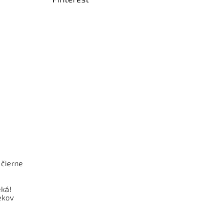
 čierne
ká!
ekov