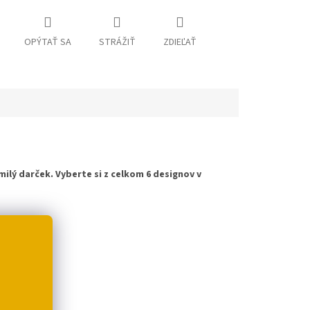
OPÝTAŤ SA
STRÁŽIŤ
ZDIEĽAŤ
milý darček. Vyberte si z celkom 6 designov v