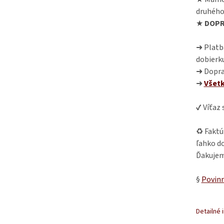
druhého
★
DOPR
➜ Platba
dobierk
➜ Dopra
➜
Všet
✔ Víťaz
♻ Faktú
ľahko do
Ďakujem
§
Povinn
Detailné 