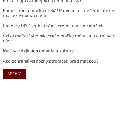
Prečo majú čarodejnice čierne mačky?
Pomoc, moja mačka uteká! Prevencia a riešenie útekov
mačiek v domácnosti
Projekty DIY "Urob si sám" pre milovníkov mačiek
Veľký mačací slovník: prečo mačky mňaukajú a trú sa o
nás?
Mačky v dejinách umenia a kultúry
Ako ochrániť vianočný stromček pred mačkou?
ARCHÍV