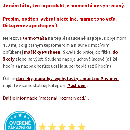
Je nám ľúto, tento produkt je momentálne vypredaný.
Prosím, poďte si vybrať niečo iné, máme toho veľa.
Děkujeme za pochopení!
Nerezová
termofľaša
na teplé i studené nápoje
, s objemom
450 ml, s digitálnym teplomerom a hlavne s motívom
obľúbenej
mačičky Pusheen
. Skvelá do práce, do fitka,
do
školy
alebo na výlet. Studené nápoje uchová ľadové (až 24
hodín!) a naopak horúce udržia super teplé (až 6 hodín).
Ďalšie
darčeky, nápady a vychytávky s mačkou Pusheen
nájdete v samostatnej kategórii
Pusheen
.
Ďalšie informácie (materiál, rozmery atď.)