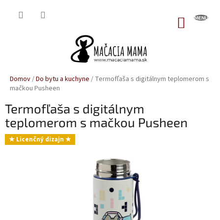
Prejsť
na
NÁKUP
obsah
KOŠÍK
Domov
/
Do bytu a kuchyne
/
Termofľaša s digitálnym teplomerom s
mačkou Pusheen
Termofľaša s digitálnym
teplomerom s mačkou Pusheen
★ Licenčný dizajn ★