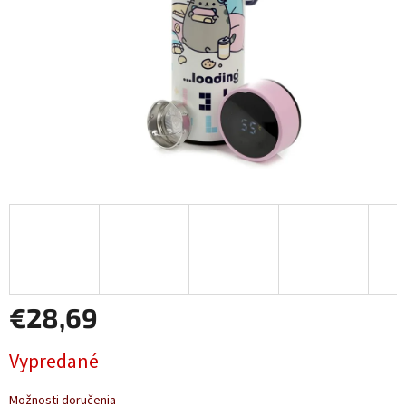
€28,69
Jednotková
Vypredané
cena:
Možnosti doručenia