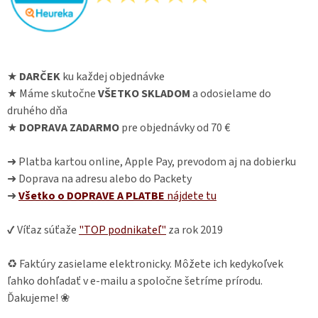
★
DARČEK
ku každej objednávke
★ Máme skutočne
VŠETKO SKLADOM
a odosielame do
druhého dňa
★
DOPRAVA ZADARMO
pre objednávky od 70 €
➜ Platba kartou online, Apple Pay, prevodom aj na dobierku
➜ Doprava na adresu alebo do Packety
➜
Všetko o DOPRAVE A PLATBE
nájdete
tu
✔ Víťaz súťaže
"TOP podnikateľ"
za rok 2019
♻ Faktúry zasielame elektronicky. Môžete ich kedykoľvek
ľahko dohľadať v e-mailu a spoločne šetríme prírodu.
Ďakujeme! ❀