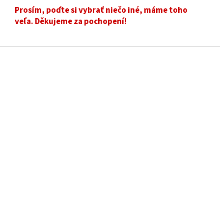
Prosím, poďte si vybrať niečo iné, máme toho
veľa. Děkujeme za pochopení!
Z
á
p
ä
t
i
e