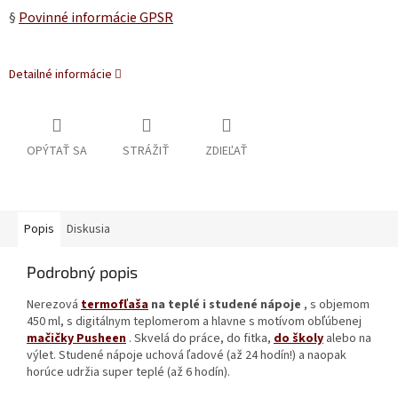
§
Povinné informácie GPSR
Detailné informácie
OPÝTAŤ SA
STRÁŽIŤ
ZDIEĽAŤ
Popis
Diskusia
Podrobný popis
Nerezová
termofľaša
na teplé i studené nápoje
, s objemom
450 ml, s digitálnym teplomerom a hlavne s motívom obľúbenej
mačičky Pusheen
. Skvelá do práce, do fitka,
do školy
alebo na
výlet. Studené nápoje uchová ľadové (až 24 hodín!) a naopak
horúce udržia super teplé (až 6 hodín).