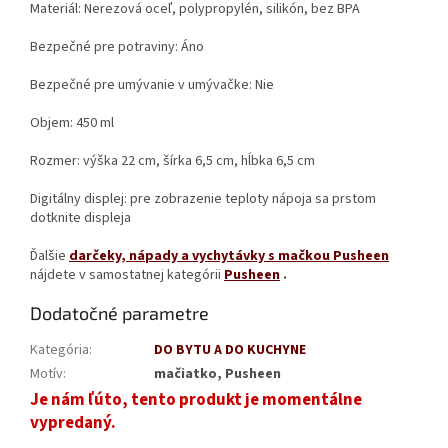
Materiál: Nerezová oceľ, polypropylén, silikón, bez BPA
Bezpečné pre potraviny: Áno
Bezpečné pre umývanie v umývačke: Nie
Objem: 450 ml
Rozmer: výška 22 cm, šírka 6,5 cm, hĺbka 6,5 cm
Digitálny displej: pre zobrazenie teploty nápoja sa prstom
dotknite displeja
Ďalšie
darčeky, nápady a vychytávky s mačkou Pusheen
nájdete v samostatnej kategórii
Pusheen
.
Dodatočné parametre
Kategória
:
DO BYTU A DO KUCHYNE
Motív
:
mačiatko, Pusheen
Je nám ľúto, tento produkt je momentálne
vypredaný.