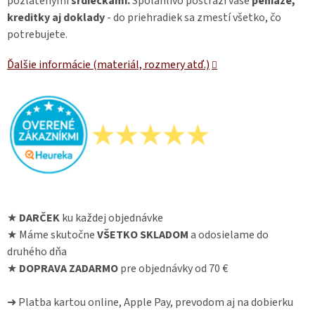
pozlátenými
srdiečkami.
Spoľahlivo postráži vaše
peniaze,
kreditky aj doklady
- do priehradiek sa zmestí všetko, čo
potrebujete.
Ďalšie informácie (materiál, rozmery atď.)
★
DARČEK
ku každej objednávke
★ Máme skutočne
VŠETKO SKLADOM
a odosielame do
druhého dňa
★
DOPRAVA ZADARMO
pre objednávky od 70 €
➜ Platba kartou online, Apple Pay, prevodom aj na dobierku