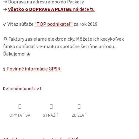
➜ Doprava na adresu alebo do Packety
➜
Všetko o DOPRAVE A PLATBE
nájdete
tu
✔ Víťaz súťaže
"TOP podnikateľ"
za rok 2019
♻ Faktúry zasielame elektronicky. Môžete ich kedykoľvek
ľahko dohľadať v e-mailu a spoločne šetríme prírodu.
Ďakujeme! ❀
§
Povinné informácie GPSR
Detailné informácie
OPÝTAŤ SA
STRÁŽIŤ
ZDIEĽAŤ