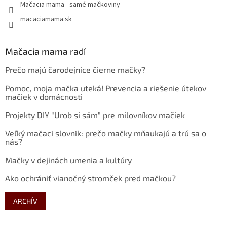
Mačacia mama - samé mačkoviny
macaciamama.sk
Mačacia mama radí
Prečo majú čarodejnice čierne mačky?
Pomoc, moja mačka uteká! Prevencia a riešenie útekov
mačiek v domácnosti
Projekty DIY "Urob si sám" pre milovníkov mačiek
Veľký mačací slovník: prečo mačky mňaukajú a trú sa o
nás?
Mačky v dejinách umenia a kultúry
Ako ochrániť vianočný stromček pred mačkou?
ARCHÍV