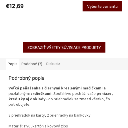
€12,69
Vyberte variantu
ZOBRAZIŤ VŠETKY SÚVISIACE PRODUKTY
Popis
Podobné (7)
Diskusia
Podrobný popis
Veľká peňaženka s čiernymi kreslenými mačičkami
a
pozlátenými
srdiečkami.
Spoľahlivo postráži vaše
peniaze,
kreditky aj doklady
- do priehradiek sa zmestí všetko, čo
potrebujete.
8 priehradok na karty, 2 priehradky na bankovky
Materiál:
PVC, kartón a kovový zips