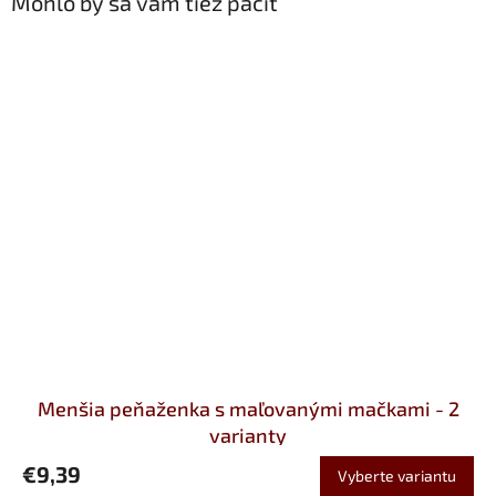
Mohlo by sa vám tiež páčiť
Menšia peňaženka s maľovanými mačkami - 2
varianty
€9,39
Vyberte variantu