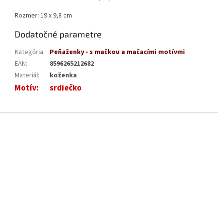
Rozmer: 19 x 9,8 cm
Dodatočné parametre
Kategória
:
Peňaženky - s mačkou a mačacími motívmi
EAN
:
8596265212682
Materiál
:
koženka
Motív
:
srdiečko
Z
á
p
ä
t
i
e