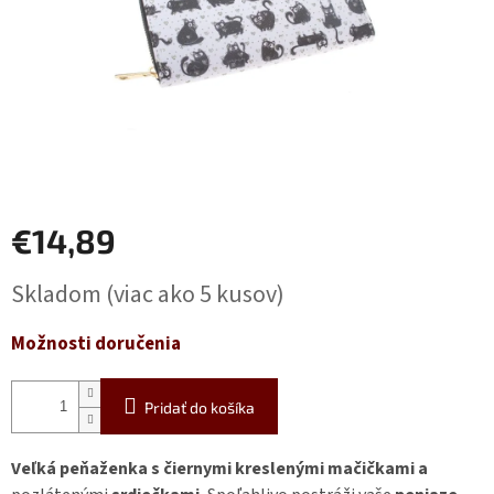
€14,89
Jednotková
Skladom
(viac ako 5 kusov)
cena:
Možnosti doručenia
Pridať do košíka
Veľká peňaženka s čiernymi kreslenými mačičkami
a