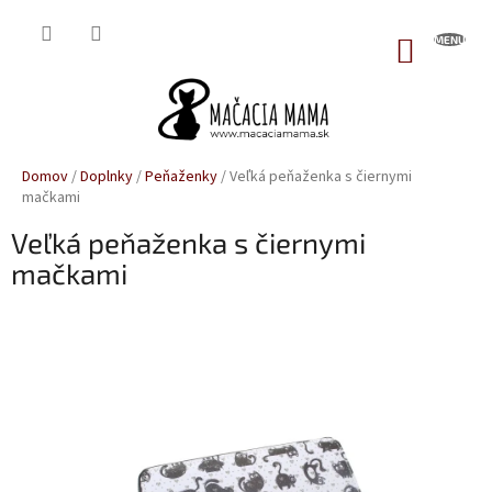
Prejsť
na
NÁKUP
obsah
KOŠÍK
Domov
/
Doplnky
/
Peňaženky
/
Veľká peňaženka s čiernymi
mačkami
Veľká peňaženka s čiernymi
mačkami