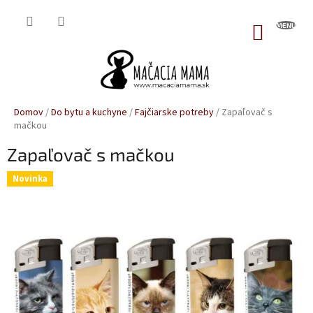
Prejsť
na
NÁKUP
obsah
KOŠÍK
Domov
/
Do bytu a kuchyne
/
Fajčiarske potreby
/
Zapaľovač s
mačkou
Zapaľovač s mačkou
Novinka