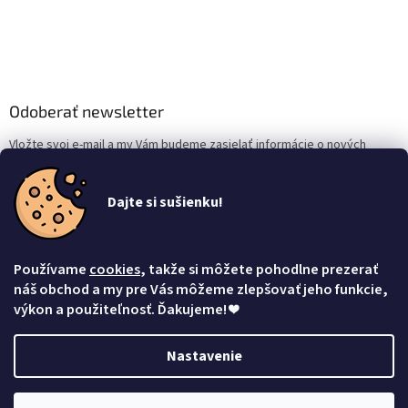
Odoberať newsletter
Vložte svoj e-mail a my Vám budeme zasielať informácie o nových
produktoch na našom e-shope.
Dajte si sušienku!
Email
Vložením e-mailu súhlasíte s
podmienkami ochrany osobných údajov
Používame
cookies
, takže si môžete pohodlne prezerať
Prihlásiť sa
náš obchod a my pre Vás môžeme zlepšovať jeho funkcie,
výkon a použiteľnosť. Ďakujeme!
❤
Nastavenie
Vytvoril Shoptet