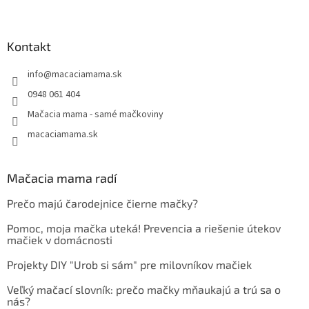
Kontakt
info
@
macaciamama.sk
0948 061 404
Mačacia mama - samé mačkoviny
macaciamama.sk
Mačacia mama radí
Prečo majú čarodejnice čierne mačky?
Pomoc, moja mačka uteká! Prevencia a riešenie útekov
mačiek v domácnosti
Projekty DIY "Urob si sám" pre milovníkov mačiek
Veľký mačací slovník: prečo mačky mňaukajú a trú sa o
nás?