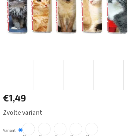
€1,49
Jednotková
Zvoľte variant
cena:
Variant