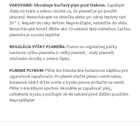
VAROVANIE: Obsahuje horľavý plyn pod tlakom.
Zapaľujte
ďalej od tváre a odevu. Uistite sa, že plameň je po použití
uhasený. Nenechávajte na slniečku alebo pri zdroji teploty nad
50 ° C. Nepatrí do ruky deťom. Neprerážajte, nehádžte do ohňa.
Nenechávajte horieť dlhšie ako 10 sekúnd. Nad viditeľnou časťou
plameňa je vysoká teplota!
REGULÁCIA VÝŠKY PLAMEŇA:
Pomocou regulačnej páčky
nastavte výšku plameňa (+ veľký plameň, - malý plameň)
otočením skrutky v smere šípky.
PLNENIE PLYNOM:
Plňte iba štandardne butanovou náplňou pre
cigaretové zapaľovače. Pri plnení otočte plniaci ventil nahor,
butanovú nádrž držte zvisle a trysku pevne pritlačte na ventil.
Plňte 3-4 krátkymi vpichmi. Akonáhle je zapaľovač plný,
odtiahnite trysku a počkajte 30-40 sekúnd pred ďalším použitím.
Nepreplňujte!
Z
á
p