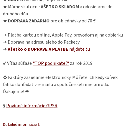
★ Máme skutočne
VŠETKO SKLADOM
a odosielame do
druhého dňa
★
DOPRAVA ZADARMO
pre objednávky od 70 €
➜ Platba kartou online, Apple Pay, prevodom aj na dobierku
➜ Doprava na adresu alebo do Packety
➜
Všetko o DOPRAVE A PLATBE
nájdete
tu
✔ Víťaz súťaže
"TOP podnikateľ"
za rok 2019
♻ Faktúry zasielame elektronicky. Môžete ich kedykoľvek
ľahko dohľadať v e-mailu a spoločne šetríme prírodu.
Ďakujeme! ❀
§
Povinné informácie GPSR
Detailné informácie