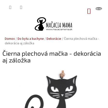
Prejsť
na
NÁKUP
obsah
KOŠÍK
Domov
/
Do bytu a kuchyne
/
Dekorácie
/
Čierna plechová mačka -
dekorácia aj záložka
Čierna plechová mačka - dekorácia
aj záložka