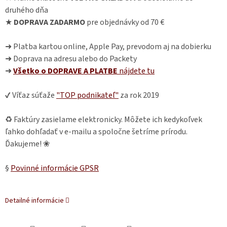
druhého dňa
★
DOPRAVA ZADARMO
pre objednávky od 70 €
➜ Platba kartou online, Apple Pay, prevodom aj na dobierku
➜ Doprava na adresu alebo do Packety
➜
Všetko o DOPRAVE A PLATBE
nájdete
tu
✔ Víťaz súťaže
"TOP podnikateľ"
za rok 2019
♻ Faktúry zasielame elektronicky. Môžete ich kedykoľvek
ľahko dohľadať v e-mailu a spoločne šetríme prírodu.
Ďakujeme! ❀
§
Povinné informácie GPSR
Detailné informácie