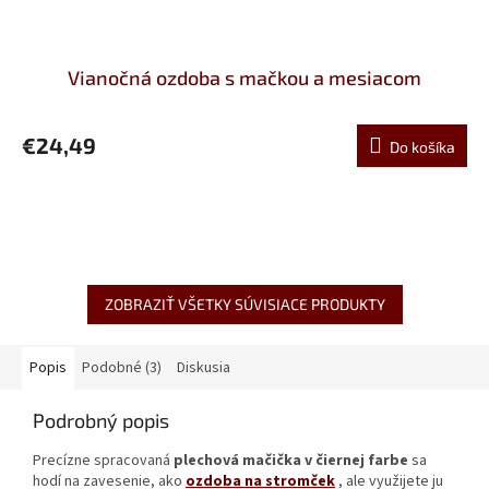
Vianočná ozdoba s mačkou a mesiacom
€24,49
Do košíka
ZOBRAZIŤ VŠETKY SÚVISIACE PRODUKTY
Popis
Podobné (3)
Diskusia
Podrobný popis
Precízne spracovaná
plechová mačička v čiernej farbe
sa
hodí na zavesenie, ako
ozdoba na stromček
, ale využijete ju