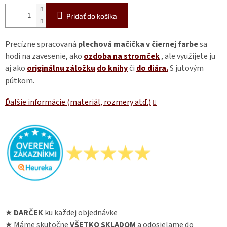
Pridať do košíka
Precízne spracovaná
plechová mačička v čiernej farbe
sa
hodí na zavesenie, ako
ozdoba na stromček
, ale využijete ju
aj ako
originálnu záložku
do knihy
či
do diára.
S jutovým
pútkom.
Ďalšie informácie (materiál, rozmery atď.)
★
DARČEK
ku každej objednávke
★ Máme skutočne
VŠETKO SKLADOM
a odosielame do