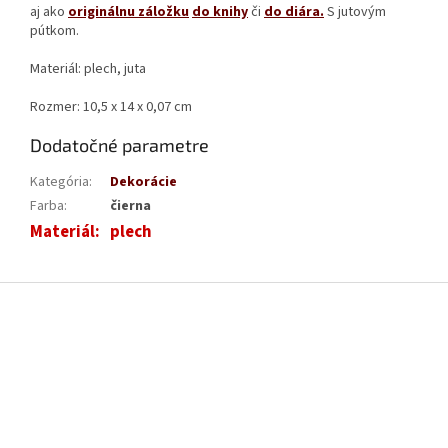
aj ako
originálnu záložku
do knihy
či
do diára.
S jutovým
pútkom.
Materiál: plech, juta
Rozmer: 10,5 x 14 x 0,07 cm
Dodatočné parametre
Kategória
:
Dekorácie
Farba
:
čierna
Materiál
:
plech
Z
á
p
ä
t
i
e