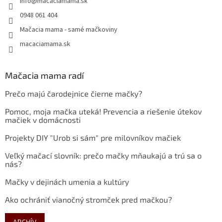
info
@
macaciamama.sk
0948 061 404
Mačacia mama - samé mačkoviny
macaciamama.sk
Mačacia mama radí
Prečo majú čarodejnice čierne mačky?
Pomoc, moja mačka uteká! Prevencia a riešenie útekov
mačiek v domácnosti
Projekty DIY "Urob si sám" pre milovníkov mačiek
Veľký mačací slovník: prečo mačky mňaukajú a trú sa o
nás?
Mačky v dejinách umenia a kultúry
Ako ochrániť vianočný stromček pred mačkou?
ARCHÍV