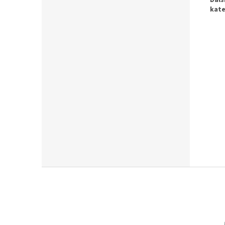
Ďalš
kate
Z
á
p
ä
t