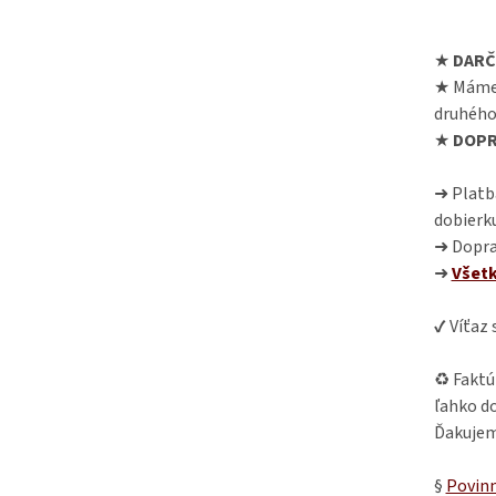
★
DARČ
★ Máme
druhého
★
DOPR
➜ Platba
dobierk
➜ Dopra
➜
Všet
✔ Víťaz
♻ Faktú
ľahko do
Ďakujem
§
Povinn