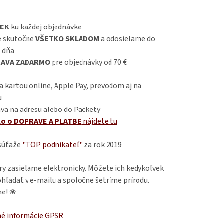
EK
ku každej objednávke
 skutočne
VŠETKO SKLADOM
a odosielame do
 dňa
AVA ZADARMO
pre objednávky od 70 €
 kartou online, Apple Pay, prevodom aj na
u
va na adresu alebo do Packety
ko o DOPRAVE A PLATBE
nájdete
tu
 súťaže
"TOP podnikateľ"
za rok 2019
ry zasielame elektronicky. Môžete ich kedykoľvek
hľadať v e-mailu a spoločne šetríme prírodu.
e! ❀
é informácie GPSR