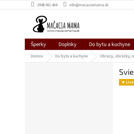
Prejsť
0948 061 404
info@macaciamama.sk
na
obsah
Šperky
Doplnky
Do bytu a kuchyne
Domov
Do bytu a kuchyne
Obrazy, obrázky, n
B
Svie
o
č
★ Lice
n
ý
p
a
n
e
l