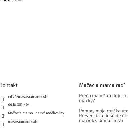
Kontakt
Mačacia mama radí
Prečo majú čarodejnice
info
@
macaciamama.sk
mačky?
0948 061 404
Pomoc, moja mačka ute
Mačacia mama - samé mačkoviny
Prevencia a riešenie út
mačiek v domácnosti
macaciamama.sk