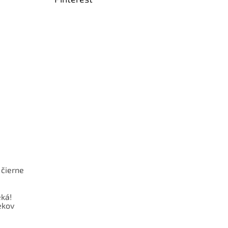
 čierne
ká!
ekov