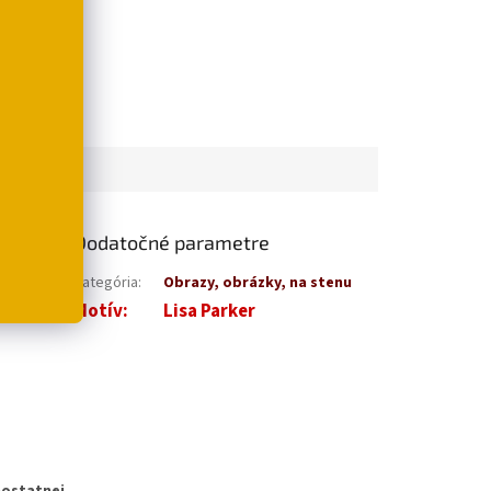
Dodatočné parametre
ou mačkou
Kategória
:
Obrazy, obrázky, na stenu
ej mačacej
Motív
:
Lisa Parker