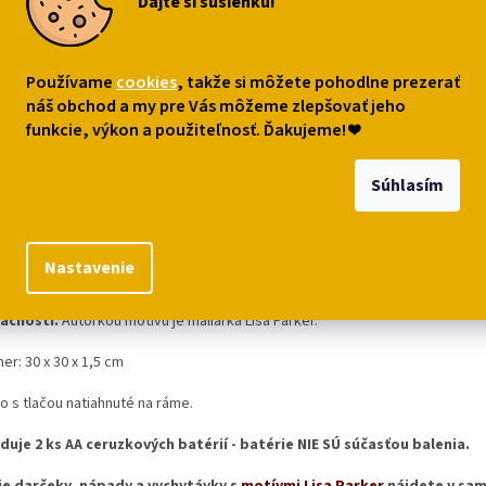
Dajte si sušienku!
99
€12,79
o košíka
Do košíka
Používame
cookies
, takže si môžete pohodlne prezerať
náš obchod a my pre Vás môžeme zlepšovať jeho
funkcie, výkon a použiteľnosť. Ďakujeme!
❤
s
Podobné (7)
Diskusia
Súhlasím
robný popis
Nastavenie
jnový obraz
(plátno natiahnuté na ráme, 30 x 30 cm)
s polnočnou magick
abudované LED diódy a je možné rozsvietiť. Úžasný doplnok magick
ácnosti.
Autorkou motívu je maliarka Lisa Parker.
r: 30 x 30 x 1,5 cm
o s tlačou natiahnuté na ráme.
duje 2 ks AA ceruzkových batérií - batérie NIE SÚ súčasťou balenia.