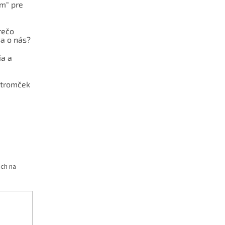
ám" pre
rečo
a o nás?
ia a
stromček
och na