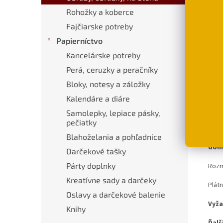
Rohožky a koberce
€11,
Fajčiarske potreby
D
Papierníctvo
Kancelárske potreby
Perá, ceruzky a peračníky
Popi
Bloky, notesy a záložky
Kalendáre a diáre
Pod
Samolepky, lepiace pásky,
pečiatky
Diza
Blahoželania a pohľadnice
má z
dom
Darčekové tašky
Párty doplnky
Rozme
Kreatívne sady a darčeky
Plátn
Oslavy a darčekové balenie
Vyža
Knihy