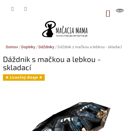
Prejsť
na
NÁKUP
obsah
KOŠÍK
Domov
/
Doplnky
/
Dáždniky
/
Dáždnik s mačkou a lebkou - skladací
Dáždnik s mačkou a lebkou -
skladací
★ Licenčný dizajn ★