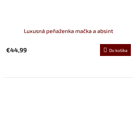
Luxusná peňaženka mačka a absint
€44,99
Do košíka