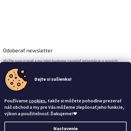
Odoberať newsletter
Vložte svoj e-mail a my Vám budeme zasielať informácie o nových
produktoch na našom e-shope.
Dajte si sušienku!
Email
Vložením e-mailu súhlasíte s
podmienkami ochrany osobných údajov
Používame
cookies
, takže si môžete pohodlne prezerať
Prihlásiť sa
náš obchod a my pre Vás môžeme zlepšovať jeho funkcie,
výkon a použiteľnosť. Ďakujeme!
❤
Nastavenie