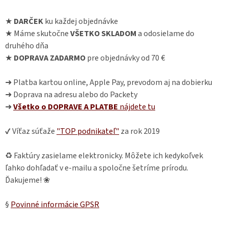
★
DARČEK
ku každej objednávke
★ Máme skutočne
VŠETKO SKLADOM
a odosielame do
druhého dňa
★
DOPRAVA ZADARMO
pre objednávky od 70 €
➜ Platba kartou online, Apple Pay, prevodom aj na dobierku
➜ Doprava na adresu alebo do Packety
➜
Všetko o DOPRAVE A PLATBE
nájdete
tu
✔ Víťaz súťaže
"TOP podnikateľ"
za rok 2019
♻ Faktúry zasielame elektronicky. Môžete ich kedykoľvek
ľahko dohľadať v e-mailu a spoločne šetríme prírodu.
Ďakujeme! ❀
§
Povinné informácie GPSR