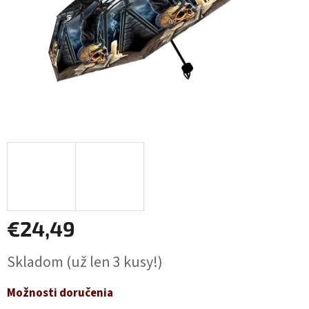
€24,49
Jednotková
Skladom
(už len 3 kusy!)
cena:
Možnosti doručenia