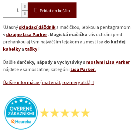
Pridať do košíka
Úžasný
skladací dáždnik
s mačičkou, lebkou a pentagramom
v
dizajne Lisa Parker
.
Magická mačička
vás ochráni pred
prehánkou aj tým najväčším lejakom a zmestí sa
do každej
kabelky
a
tašky
!
Ďalšie
darčeky, nápady a vychytávky s
motívmi Lisa Parker
nájdete v samostatnej kategórii
Lisa Parker.
Ďalšie informácie (materiál, rozmery atď.)