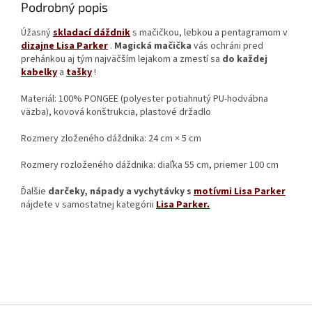
Podrobný popis
Úžasný
skladací dáždnik
s mačičkou, lebkou a pentagramom v
dizajne Lisa Parker
.
Magická mačička
vás ochráni pred
prehánkou aj tým najväčším lejakom a zmestí sa
do každej
kabelky
a
tašky
!
Materiál: 100% PONGEE (polyester potiahnutý PU-hodvábna
väzba), kovová konštrukcia, plastové držadlo
Rozmery zloženého dáždnika: 24 cm × 5 cm
Rozmery rozloženého dáždnika: diaľka 55 cm, priemer 100 cm
Ďalšie
darčeky, nápady a vychytávky s
motívmi Lisa Parker
nájdete v samostatnej kategórii
Lisa Parker.
Z