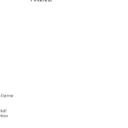
 čierne
ká!
ekov