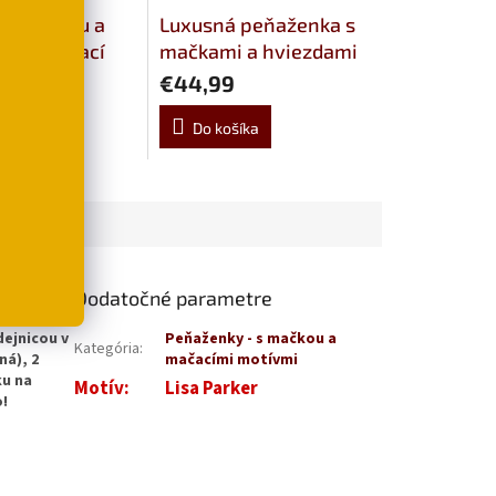
 s mačkou a
Luxusná peňaženka s
m - skladací
mačkami a hviezdami
€44,99
šíka
Do košíka
Dodatočné parametre
ejnicou v
Peňaženky - s mačkou a
Kategória
:
ná), 2
mačacími motívmi
ku na
Motív
:
Lisa Parker
o!