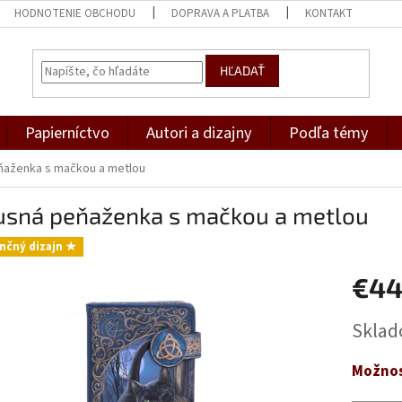
HODNOTENIE OBCHODU
DOPRAVA A PLATBA
KONTAKT
HĽADAŤ
Papierníctvo
Autori a dizajny
Podľa témy
ňaženka s mačkou a metlou
usná peňaženka s mačkou a metlou
nčný dizajn ★
€44
Jednotk
Skla
cena:
Možnos