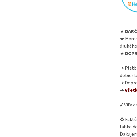
★
DARČ
★ Máme
druhého
★
DOPR
➜ Platba
dobierk
➜ Dopra
➜
Všet
✔ Víťaz
♻ Faktú
ľahko do
Ďakujem