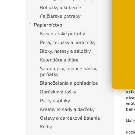
Luxu
Rohožky a koberce
mačk
Fajčiarske potreby
€44
Papierníctvo
Kancelárske potreby
D
Perá, ceruzky a peračníky
Bloky, notesy a záložky
Kalendáre a diáre
Popi
Samolepky, lepiace pásky,
pečiatky
Pod
Blahoželania a pohľadnice
Darčekové tašky
Veľk
diza
Párty doplnky
vnút
Kreatívne sady a darčeky
bank
Oslavy a darčekové balenie
Mate
Knihy
Rozme