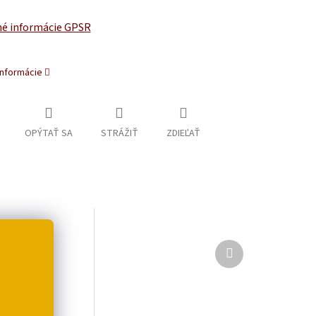
é informácie GPSR
informácie
OPÝTAŤ SA
STRÁŽIŤ
ZDIEĽAŤ
Ďalší
produkt