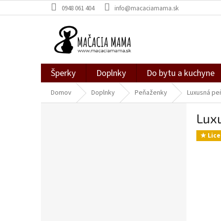
Prejsť
0948 061 404
info@macaciamama.sk
na
obsah
Šperky
Doplnky
Do bytu a kuchyne
Domov
Doplnky
Peňaženky
Luxusná pe
B
Lux
o
č
★ Lice
n
ý
p
a
n
e
l