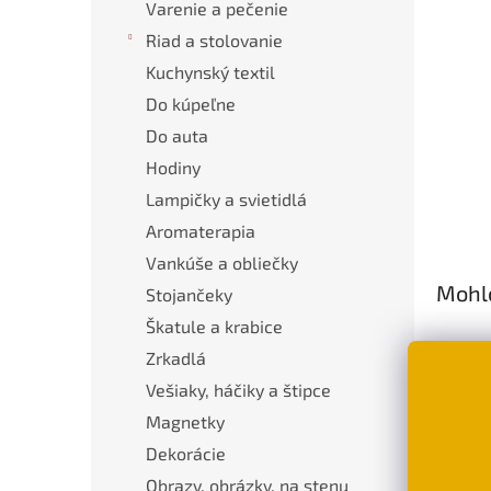
Varenie a pečenie
Riad a stolovanie
Kuchynský textil
Do kúpeľne
Do auta
Hodiny
Lampičky a svietidlá
Aromaterapia
Vankúše a obliečky
Mohlo
Stojančeky
Škatule a krabice
Zrkadlá
Vešiaky, háčiky a štipce
Magnetky
Dekorácie
Obrazy, obrázky, na stenu