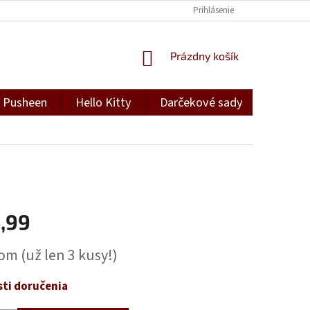
Prihlásenie
NÁKUPNÝ
Prázdny košík
KOŠÍK
Pusheen
Hello Kitty
Darčekové sady
Darček
,99
ová
dom
(už len 3 kusy!)
ti doručenia