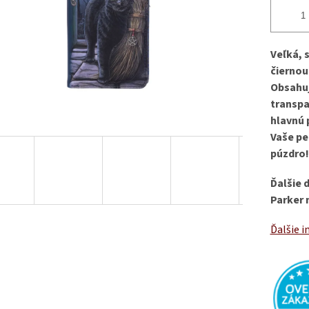
Veľká, 
čiernou
Obsahuj
transpa
hlavnú 
Vaše pe
púzdro!
Ďalšie 
Parker 
Ďalšie i