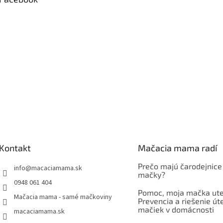
Kontakt
Mačacia mama radí
Prečo majú čarodejnice
info
@
macaciamama.sk
mačky?
0948 061 404
Pomoc, moja mačka ute
Mačacia mama - samé mačkoviny
Prevencia a riešenie út
mačiek v domácnosti
macaciamama.sk