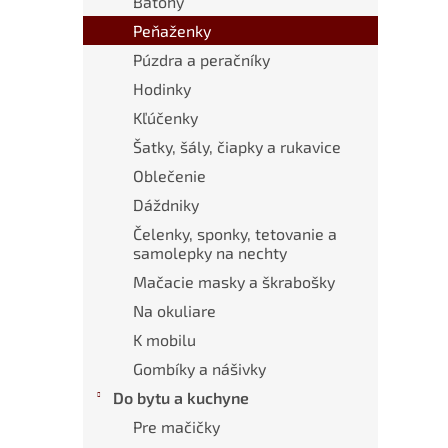
Batohy
Peňaženky
Púzdra a peračníky
Hodinky
Kľúčenky
Šatky, šály, čiapky a rukavice
Oblečenie
Dáždniky
Čelenky, sponky, tetovanie a
samolepky na nechty
Mačacie masky a škrabošky
Na okuliare
K mobilu
Gombíky a nášivky
Do bytu a kuchyne
Pre mačičky