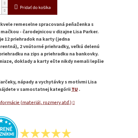
Pridať do košíka
skvele remeselne spracovaná peňaženka s
 mačkou - čarodejnicou v dizajne Lisa Parker.
e 12 priehradok na karty (jedna
rentná), 2 vnútorné priehradky, veľkú delenú
priehradku na zips a priehradku na bankovky.
niaze, doklady a karty ešte nikdy nemali lepšie
darčeky, nápady a vychytávky s motívmi Lisa
nájdete v samostatnej kategórii
TU
.
nformácie (materiál, rozmery atď.)