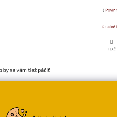
§
Povinn
Detailné 
TLAČ
 by sa vám tiež páčiť