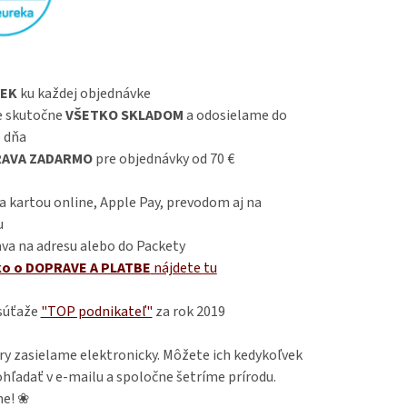
EK
ku každej objednávke
 skutočne
VŠETKO SKLADOM
a odosielame do
 dňa
AVA ZADARMO
pre objednávky od 70 €
 kartou online, Apple Pay, prevodom aj na
u
va na adresu alebo do Packety
ko o DOPRAVE A PLATBE
nájdete
tu
 súťaže
"TOP podnikateľ"
za rok 2019
ry zasielame elektronicky. Môžete ich kedykoľvek
hľadať v e-mailu a spoločne šetríme prírodu.
e! ❀