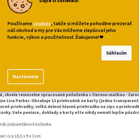
Dajte si sušienku!
sná peňaženka
Luxusný messenger
Dáždnik
a a absint
bag s mačkou a
absinto
knihami
,99
€33,99
€19,99
Používame
cookies
, takže si môžete pohodlne prezerať
náš obchod a my pre Vás môžeme zlepšovať jeho
o košíka
Do košíka
Do ko
funkcie, výkon a použiteľnosť. Ďakujeme!
❤
Súhlasím
s
Podobné (7)
Diskusia
Nastavenie
robný popis
á, skvele remeselne spracovaná peňaženka s čiernou mačkou - čarod
jne Lisa Parker. Obsahuje 12 priehradok na karty (jedna transparent
orné priehradky, veľkú delenú hlavnú priehradku na zips a priehrad
ovky. Vaše peniaze, doklady a karty ešte nikdy nemali lepšie púzdr
riál: polyuretánová koženka
r: cca 18,5 x 9 x 3 cm