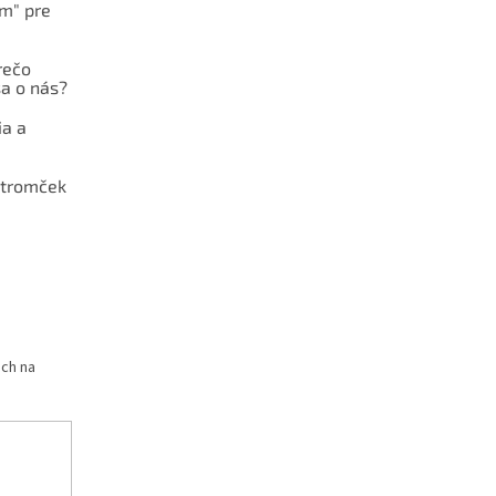
ám" pre
rečo
a o nás?
ia a
stromček
och na